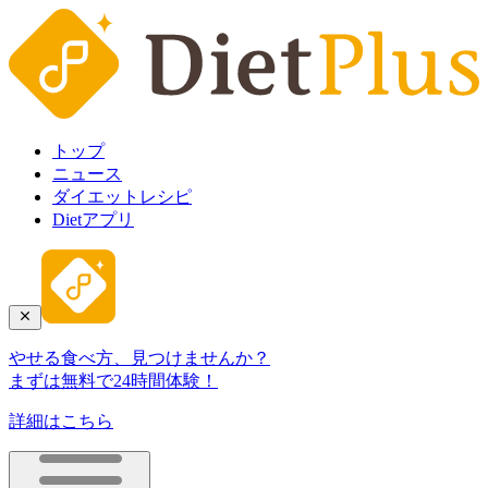
トップ
ニュース
ダイエットレシピ
Dietアプリ
やせる食べ方、見つけませんか？
まずは無料で24時間体験！
詳細はこちら