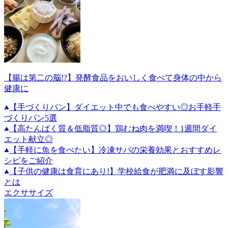
【腸は第二の脳!?】発酵食品をおいしく食べて身体の中から
健康に
【手づくりパン】ダイエット中でも食べやすい◎お手軽手
づくりパン5選
【高たんぱく質＆低脂質◎】鶏むね肉を満喫！1週間ダイ
エット献立◎
【手軽に魚を食べたい】冷凍サバの栄養効果とおすすめレ
シピをご紹介
【子供の健康は食育にあり!】学校給食が肥満に及ぼす影響
とは
エクササイズ