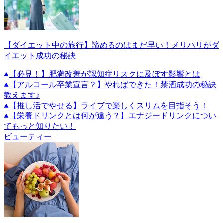
【ダイエット中の旅行】諦めるのはまだ早い！メリハリがダ
イエット成功の秘訣
【必見！】肥満改善が認知症リスクに及ぼす影響とは
【アルコール卒業宣言？】やればできた！禁酒成功の秘訣
教えます♪
【推し活でやせる】ライブで楽しくスリムを目指そう！
【栄養ドリンクとは何が違う？】エナジードリンクについ
てもっと知りたい！
ビューティー