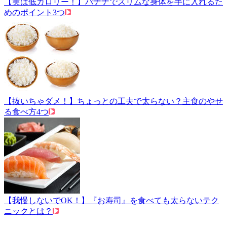
【実は低カロリー！】バナナでスリムな身体を手に入れるた
めのポイント3つ
【抜いちゃダメ！】ちょっとの工夫で太らない？主食のやせ
る食べ方4つ
【我慢しないでOK！】『お寿司』を食べても太らないテク
ニックとは？