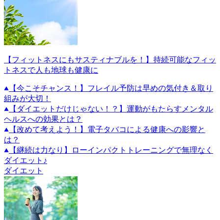
【フィットネスにもサスティナブルを！】持続可能なフィッ
トネスで人も地球も健康に
【今こそチャンス！】フレイル予防は早めの気付き＆取り
組みが大切！
【ダイエットだけじゃない！？】運動がもたらすメンタル
ヘルスへの効果とは？
【改めて考えよう！】電子タバコによる健康への影響と
は？
【継続は力なり】ローインパクトトレーニングで無理なく
ダイエット♪
ダイエット