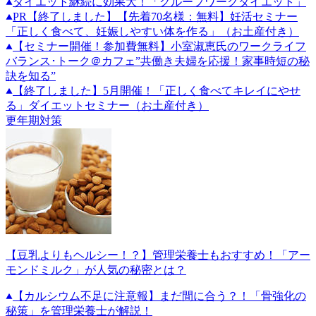
ダイエット継続に効果大！「グループワークダイエット」
PR
【終了しました】【先着70名様：無料】妊活セミナー
「正しく食べて、妊娠しやすい体を作る」（お土産付き）
【セミナー開催！参加費無料】小室淑恵氏のワークライフ
バランス･トーク＠カフェ”共働き夫婦を応援！家事時短の秘
訣を知る”
【終了しました】5月開催！「正しく食べてキレイにやせ
る」ダイエットセミナー（お土産付き）
更年期対策
【豆乳よりもヘルシー！？】管理栄養士もおすすめ！「アー
モンドミルク」が人気の秘密とは？
【カルシウム不足に注意報】まだ間に合う？！「骨強化の
秘策」を管理栄養士が解説！