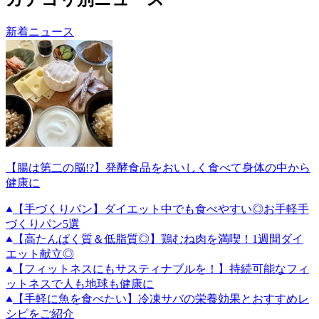
新着ニュース
【腸は第二の脳!?】発酵食品をおいしく食べて身体の中から
健康に
【手づくりパン】ダイエット中でも食べやすい◎お手軽手
づくりパン5選
【高たんぱく質＆低脂質◎】鶏むね肉を満喫！1週間ダイ
エット献立◎
【フィットネスにもサスティナブルを！】持続可能なフィ
ットネスで人も地球も健康に
【手軽に魚を食べたい】冷凍サバの栄養効果とおすすめレ
シピをご紹介