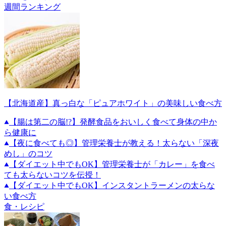
週間ランキング
【北海道産】真っ白な「ピュアホワイト」の美味しい食べ方
【腸は第二の脳!?】発酵食品をおいしく食べて身体の中か
ら健康に
【夜に食べても◎】管理栄養士が教える！太らない「深夜
めし」のコツ
【ダイエット中でもOK】管理栄養士が「カレー」を食べ
ても太らないコツを伝授！
【ダイエット中でもOK】インスタントラーメンの太らな
い食べ方
食・レシピ