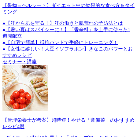
【果物＝ヘルシー？】ダイエット中の効果的な食べ方＆タイ
ミング
【汗から肌を守る！】汗の働きと肌荒れの予防法とは
【暑い夏はスパイシーに！】「香辛料」を上手に使った1
週間献立
【自宅で簡単】抵抗バンドで手軽にトレーニング！
【女性に嬉しい！大豆イソフラボン】きなこのパワーとお
すすめレシピ
セミナー・講座
【管理栄養士が考案】超時短！やせる「常備菜」のおすすめ
レシピ4選