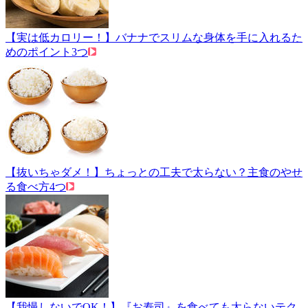
【実は低カロリー！】バナナでスリムな身体を手に入れるた
めのポイント3つ
【抜いちゃダメ！】ちょっとの工夫で太らない？主食のやせ
る食べ方4つ
【我慢しないでOK！】『お寿司』を食べても太らないテク