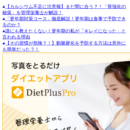
【カルシウム不足に注意報】まだ間に合う？！「骨強化の
秘策」を管理栄養士が解説！
「更年期対策コース」徹底解説！更年期は食事で予防でき
るのか？
誰にも教えたくない！更年期の私が「キレイになった」と
言われる理由
【その習慣が危険？！】動脈硬化を予防する方法は意外に
も簡単だった？！