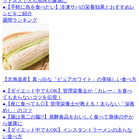
ットネスで人も地球も健康に
【手軽に魚を食べたい】冷凍サバの栄養効果とおすすめレ
シピをご紹介
週間ランキング
【北海道産】真っ白な「ピュアホワイト」の美味しい食べ方
【ダイエット中でもOK】管理栄養士が「カレー」を食べ
ても太らないコツを伝授！
【夜に食べても◎】管理栄養士が教える！太らない「深夜
めし」のコツ
【腸は第二の脳!?】発酵食品をおいしく食べて身体の中か
ら健康に
【ダイエット中でもOK】インスタントラーメンの太らな
い食べ方