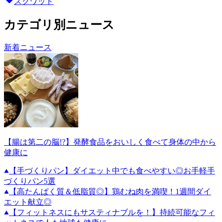
スクワット
カテゴリ別ニュース
新着ニュース
【腸は第二の脳!?】発酵食品をおいしく食べて身体の中から
健康に
【手づくりパン】ダイエット中でも食べやすい◎お手軽手
づくりパン5選
【高たんぱく質＆低脂質◎】鶏むね肉を満喫！1週間ダイ
エット献立◎
【フィットネスにもサスティナブルを！】持続可能なフィ