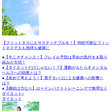
【フィットネスにもサスティナブルを！】持続可能なフィッ
トネスで人も地球も健康に
【今こそチャンス！】フレイル予防は早めの気付き＆取り
組みが大切！
【ダイエットだけじゃない！？】運動がもたらすメンタル
ヘルスへの効果とは？
【改めて考えよう！】電子タバコによる健康への影響と
は？
【継続は力なり】ローインパクトトレーニングで無理なく
ダイエット♪
ダイエット