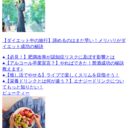
【ダイエット中の旅行】諦めるのはまだ早い！メリハリがダ
イエット成功の秘訣
【必見！】肥満改善が認知症リスクに及ぼす影響とは
【アルコール卒業宣言？】やればできた！禁酒成功の秘訣
教えます♪
【推し活でやせる】ライブで楽しくスリムを目指そう！
【栄養ドリンクとは何が違う？】エナジードリンクについ
てもっと知りたい！
ビューティー