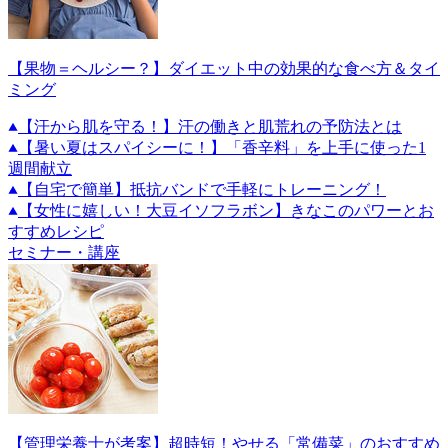
【果物＝ヘルシー？】ダイエット中の効果的な食べ方＆タイ
ミング
【汗から肌を守る！】汗の働きと肌荒れの予防法とは
【暑い夏はスパイシーに！】「香辛料」を上手に使った1
週間献立
【自宅で簡単】抵抗バンドで手軽にトレーニング！
【女性に嬉しい！大豆イソフラボン】きなこのパワーとお
すすめレシピ
セミナー・講座
【管理栄養士が考案】超時短！やせる「常備菜」のおすすめ