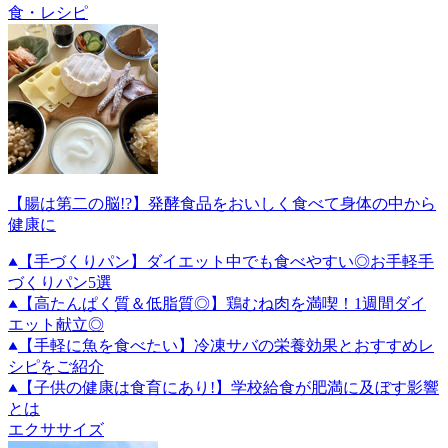
食・レシピ
【腸は第二の脳!?】発酵食品をおいしく食べて身体の中から
健康に
【手づくりパン】ダイエット中でも食べやすい◎お手軽手
づくりパン5選
【高たんぱく質＆低脂質◎】鶏むね肉を満喫！1週間ダイ
エット献立◎
【手軽に魚を食べたい】冷凍サバの栄養効果とおすすめレ
シピをご紹介
【子供の健康は食育にあり!】学校給食が肥満に及ぼす影響
とは
エクササイズ