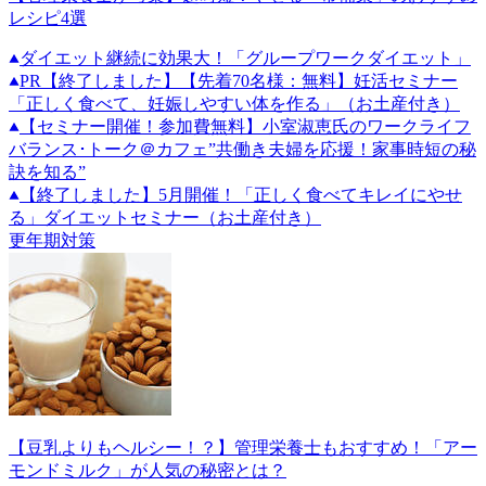
レシピ4選
ダイエット継続に効果大！「グループワークダイエット」
PR
【終了しました】【先着70名様：無料】妊活セミナー
「正しく食べて、妊娠しやすい体を作る」（お土産付き）
【セミナー開催！参加費無料】小室淑恵氏のワークライフ
バランス･トーク＠カフェ”共働き夫婦を応援！家事時短の秘
訣を知る”
【終了しました】5月開催！「正しく食べてキレイにやせ
る」ダイエットセミナー（お土産付き）
更年期対策
【豆乳よりもヘルシー！？】管理栄養士もおすすめ！「アー
モンドミルク」が人気の秘密とは？