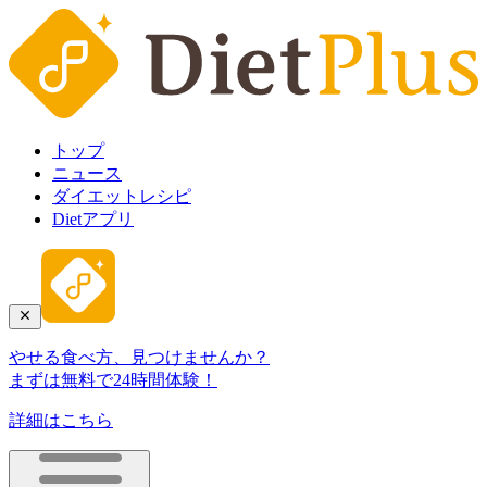
トップ
ニュース
ダイエットレシピ
Dietアプリ
やせる食べ方、見つけませんか？
まずは無料で24時間体験！
詳細はこちら