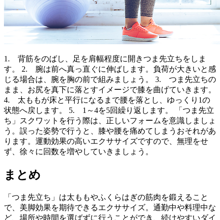
1. 背筋をのばし、足を肩幅程度に開きつま先立ちをしま
す。 2. 腕は前へ真っ直ぐに伸ばします。負荷が大きいと感
じる場合は、腕を胸の前で組みましょう。 3. つま先立ちの
まま、お尻を真下に落とすイメージで膝を曲げていきます。
4. 太ももが床と平行になるまで腰を落とし、ゆっくり1の
状態へ戻します。 5. 1～4を5回繰り返します。 「つま先立
ち」スクワットを行う際は、正しいフォームを意識しましょ
う。誤った姿勢で行うと、膝や腰を痛めてしまうおそれがあ
ります。運動効果の高いエクササイズですので、無理をせ
ず、徐々に回数を増やしていきましょう。
まとめ
「つま先立ち」は太ももやふくらはぎの筋肉を鍛えること
で、美脚効果を期待できるエクササイズ。通勤中や料理中な
ど、場所や時間を選ばずに行うことができ、続けやすいダイ