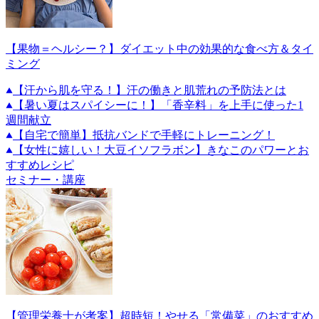
【果物＝ヘルシー？】ダイエット中の効果的な食べ方＆タイ
ミング
【汗から肌を守る！】汗の働きと肌荒れの予防法とは
【暑い夏はスパイシーに！】「香辛料」を上手に使った1
週間献立
【自宅で簡単】抵抗バンドで手軽にトレーニング！
【女性に嬉しい！大豆イソフラボン】きなこのパワーとお
すすめレシピ
セミナー・講座
【管理栄養士が考案】超時短！やせる「常備菜」のおすすめ