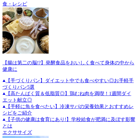
食・レシピ
【腸は第二の脳!?】発酵食品をおいしく食べて身体の中から
健康に
【手づくりパン】ダイエット中でも食べやすい◎お手軽手
づくりパン5選
【高たんぱく質＆低脂質◎】鶏むね肉を満喫！1週間ダイ
エット献立◎
【手軽に魚を食べたい】冷凍サバの栄養効果とおすすめレ
シピをご紹介
【子供の健康は食育にあり!】学校給食が肥満に及ぼす影響
とは
エクササイズ