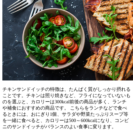
チキンサンドイッチの特徴は、たんぱく質がしっかり摂れる
ことです。チキンは照り焼きなど、フライになっていないも
のを選ぶと、カロリーは300kcal前後の商品が多く、ランチ
や補食におすすめの商品です。 こちらをランチなどで食べ
るときには、おにぎり1個、サラダや野菜たっぷりスープ等
を一緒に食べると、カロリーは500～600kcalになり、コンビ
ニのサンドイッチがバランスのよい食事に変ります。