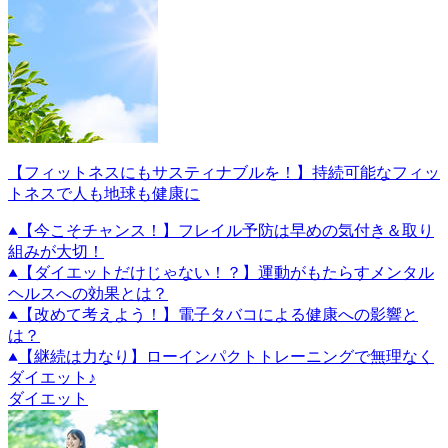
【フィットネスにもサスティナブルを！】持続可能なフィッ
トネスで人も地球も健康に
【今こそチャンス！】フレイル予防は早めの気付き＆取り
組みが大切！
【ダイエットだけじゃない！？】運動がもたらすメンタル
ヘルスへの効果とは？
【改めて考えよう！】電子タバコによる健康への影響と
は？
【継続は力なり】ローインパクトトレーニングで無理なく
ダイエット♪
ダイエット