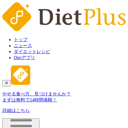
トップ
ニュース
ダイエットレシピ
Dietアプリ
やせる食べ方、見つけませんか？
まずは無料で24時間体験！
詳細はこちら