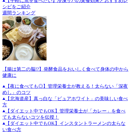
【手軽に魚を食べたい】冷凍サバの栄養効果とおすすめレ
シピをご紹介
週間ランキング
【腸は第二の脳!?】発酵食品をおいしく食べて身体の中から
健康に
【夜に食べても◎】管理栄養士が教える！太らない「深夜
めし」のコツ
【北海道産】真っ白な「ピュアホワイト」の美味しい食べ
方
【ダイエット中でもOK】管理栄養士が「カレー」を食べ
ても太らないコツを伝授！
【ダイエット中でもOK】インスタントラーメンの太らな
い食べ方