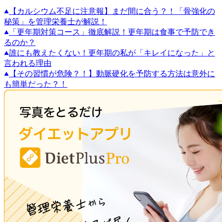
【カルシウム不足に注意報】まだ間に合う？！「骨強化の
秘策」を管理栄養士が解説！
「更年期対策コース」徹底解説！更年期は食事で予防でき
るのか？
誰にも教えたくない！更年期の私が「キレイになった」と
言われる理由
【その習慣が危険？！】動脈硬化を予防する方法は意外に
も簡単だった？！