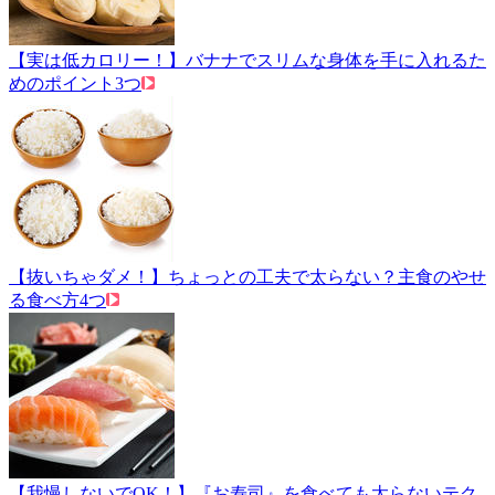
【実は低カロリー！】バナナでスリムな身体を手に入れるた
めのポイント3つ
【抜いちゃダメ！】ちょっとの工夫で太らない？主食のやせ
る食べ方4つ
【我慢しないでOK！】『お寿司』を食べても太らないテク