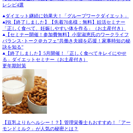
レシピ4選
ダイエット継続に効果大！「グループワークダイエット」
PR
【終了しました】【先着70名様：無料】妊活セミナー
「正しく食べて、妊娠しやすい体を作る」（お土産付き）
【セミナー開催！参加費無料】小室淑恵氏のワークライフ
バランス･トーク＠カフェ”共働き夫婦を応援！家事時短の秘
訣を知る”
【終了しました】5月開催！「正しく食べてキレイにやせ
る」ダイエットセミナー（お土産付き）
更年期対策
【豆乳よりもヘルシー！？】管理栄養士もおすすめ！「アー
モンドミルク」が人気の秘密とは？