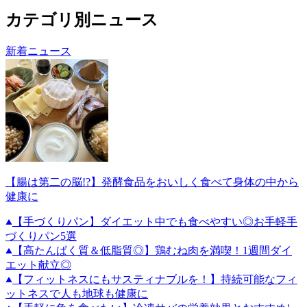
カテゴリ別ニュース
新着ニュース
【腸は第二の脳!?】発酵食品をおいしく食べて身体の中から
健康に
【手づくりパン】ダイエット中でも食べやすい◎お手軽手
づくりパン5選
【高たんぱく質＆低脂質◎】鶏むね肉を満喫！1週間ダイ
エット献立◎
【フィットネスにもサスティナブルを！】持続可能なフィ
ットネスで人も地球も健康に