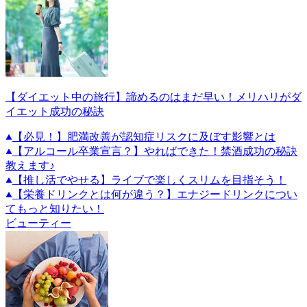
【ダイエット中の旅行】諦めるのはまだ早い！メリハリがダ
イエット成功の秘訣
【必見！】肥満改善が認知症リスクに及ぼす影響とは
【アルコール卒業宣言？】やればできた！禁酒成功の秘訣
教えます♪
【推し活でやせる】ライブで楽しくスリムを目指そう！
【栄養ドリンクとは何が違う？】エナジードリンクについ
てもっと知りたい！
ビューティー