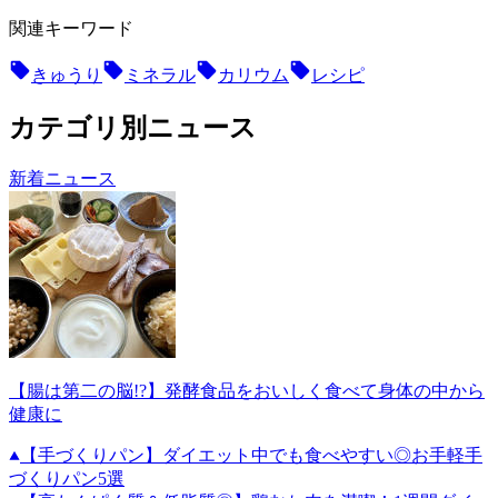
関連キーワード
きゅうり
ミネラル
カリウム
レシピ
カテゴリ別ニュース
新着ニュース
【腸は第二の脳!?】発酵食品をおいしく食べて身体の中から
健康に
【手づくりパン】ダイエット中でも食べやすい◎お手軽手
づくりパン5選