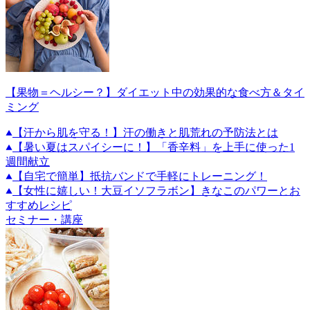
【果物＝ヘルシー？】ダイエット中の効果的な食べ方＆タイ
ミング
【汗から肌を守る！】汗の働きと肌荒れの予防法とは
【暑い夏はスパイシーに！】「香辛料」を上手に使った1
週間献立
【自宅で簡単】抵抗バンドで手軽にトレーニング！
【女性に嬉しい！大豆イソフラボン】きなこのパワーとお
すすめレシピ
セミナー・講座