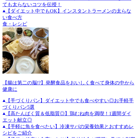
ても太らないコツを伝授！
【ダイエット中でもOK】インスタントラーメンの太らな
い食べ方
食・レシピ
【腸は第二の脳!?】発酵食品をおいしく食べて身体の中から
健康に
【手づくりパン】ダイエット中でも食べやすい◎お手軽手
づくりパン5選
【高たんぱく質＆低脂質◎】鶏むね肉を満喫！1週間ダイ
エット献立◎
【手軽に魚を食べたい】冷凍サバの栄養効果とおすすめレ
シピをご紹介