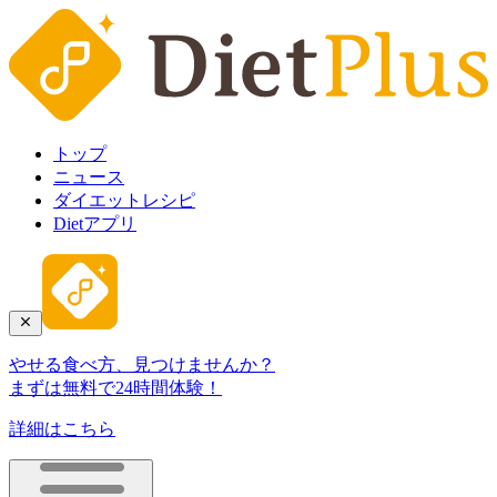
トップ
ニュース
ダイエットレシピ
Dietアプリ
やせる食べ方、見つけませんか？
まずは無料で24時間体験！
詳細はこちら