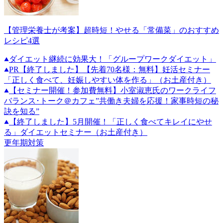
【管理栄養士が考案】超時短！やせる「常備菜」のおすすめ
レシピ4選
ダイエット継続に効果大！「グループワークダイエット」
PR
【終了しました】【先着70名様：無料】妊活セミナー
「正しく食べて、妊娠しやすい体を作る」（お土産付き）
【セミナー開催！参加費無料】小室淑恵氏のワークライフ
バランス･トーク＠カフェ”共働き夫婦を応援！家事時短の秘
訣を知る”
【終了しました】5月開催！「正しく食べてキレイにやせ
る」ダイエットセミナー（お土産付き）
更年期対策