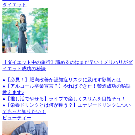
ダイエット
【ダイエット中の旅行】諦めるのはまだ早い！メリハリがダ
イエット成功の秘訣
【必見！】肥満改善が認知症リスクに及ぼす影響とは
【アルコール卒業宣言？】やればできた！禁酒成功の秘訣
教えます♪
【推し活でやせる】ライブで楽しくスリムを目指そう！
【栄養ドリンクとは何が違う？】エナジードリンクについ
てもっと知りたい！
ビューティー