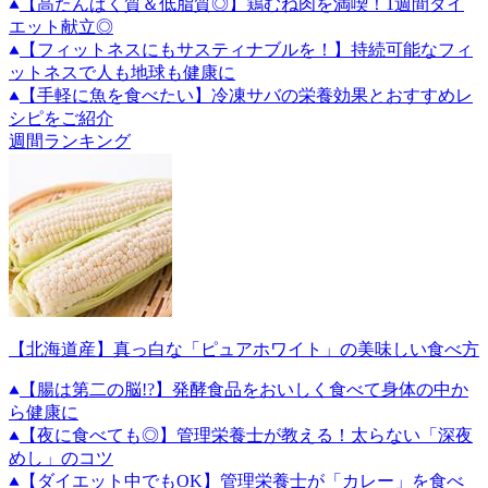
【高たんぱく質＆低脂質◎】鶏むね肉を満喫！1週間ダイ
エット献立◎
【フィットネスにもサスティナブルを！】持続可能なフィ
ットネスで人も地球も健康に
【手軽に魚を食べたい】冷凍サバの栄養効果とおすすめレ
シピをご紹介
週間ランキング
【北海道産】真っ白な「ピュアホワイト」の美味しい食べ方
【腸は第二の脳!?】発酵食品をおいしく食べて身体の中か
ら健康に
【夜に食べても◎】管理栄養士が教える！太らない「深夜
めし」のコツ
【ダイエット中でもOK】管理栄養士が「カレー」を食べ