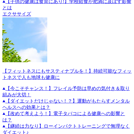
【子供の健康は食育にあり!】学校給食が肥満に及ぼす影響
とは
エクササイズ
【フィットネスにもサスティナブルを！】持続可能なフィッ
トネスで人も地球も健康に
【今こそチャンス！】フレイル予防は早めの気付き＆取り
組みが大切！
【ダイエットだけじゃない！？】運動がもたらすメンタル
ヘルスへの効果とは？
【改めて考えよう！】電子タバコによる健康への影響と
は？
【継続は力なり】ローインパクトトレーニングで無理なく
ダイエット♪