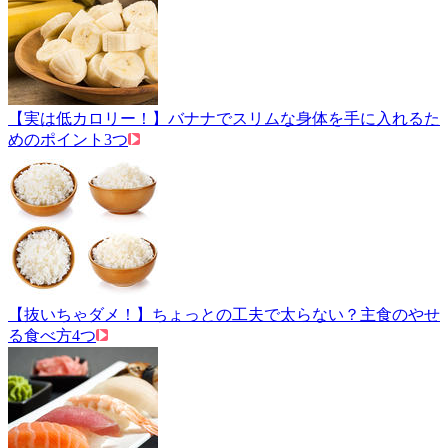
【実は低カロリー！】バナナでスリムな身体を手に入れるた
めのポイント3つ
【抜いちゃダメ！】ちょっとの工夫で太らない？主食のやせ
る食べ方4つ