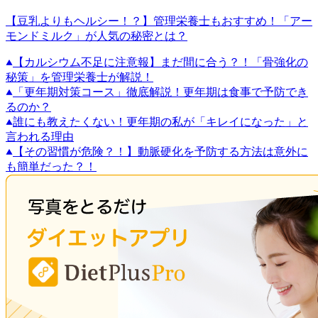
【豆乳よりもヘルシー！？】管理栄養士もおすすめ！「アー
モンドミルク」が人気の秘密とは？
【カルシウム不足に注意報】まだ間に合う？！「骨強化の
秘策」を管理栄養士が解説！
「更年期対策コース」徹底解説！更年期は食事で予防でき
るのか？
誰にも教えたくない！更年期の私が「キレイになった」と
言われる理由
【その習慣が危険？！】動脈硬化を予防する方法は意外に
も簡単だった？！