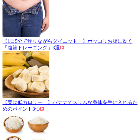
【1日5分で座りながらダイエット！】ポッコリお腹に効く
「腹筋トレーニング」3選
【実は低カロリー！】バナナでスリムな身体を手に入れるた
めのポイント3つ