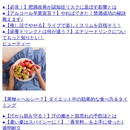
【必見！】肥満改善が認知症リスクに及ぼす影響とは
【アルコール卒業宣言？】やればできた！禁酒成功の秘訣
教えます♪
【推し活でやせる】ライブで楽しくスリムを目指そう！
【栄養ドリンクとは何が違う？】エナジードリンクについ
てもっと知りたい！
ビューティー
【果物＝ヘルシー？】ダイエット中の効果的な食べ方＆タイ
ミング
【汗から肌を守る！】汗の働きと肌荒れの予防法とは
【暑い夏はスパイシーに！】「香辛料」を上手に使った1
週間献立