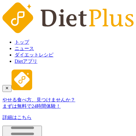
トップ
ニュース
ダイエットレシピ
Dietアプリ
やせる食べ方、見つけませんか？
まずは無料で24時間体験！
詳細はこちら