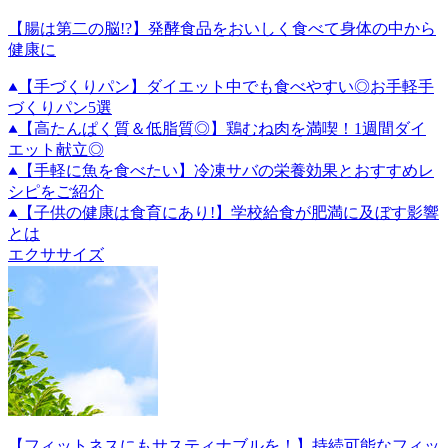
【腸は第二の脳!?】発酵食品をおいしく食べて身体の中から
健康に
【手づくりパン】ダイエット中でも食べやすい◎お手軽手
づくりパン5選
【高たんぱく質＆低脂質◎】鶏むね肉を満喫！1週間ダイ
エット献立◎
【手軽に魚を食べたい】冷凍サバの栄養効果とおすすめレ
シピをご紹介
【子供の健康は食育にあり!】学校給食が肥満に及ぼす影響
とは
エクササイズ
【フィットネスにもサスティナブルを！】持続可能なフィッ