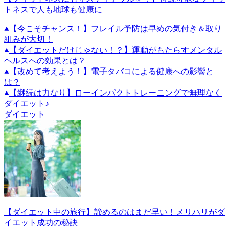
トネスで人も地球も健康に
【今こそチャンス！】フレイル予防は早めの気付き＆取り
組みが大切！
【ダイエットだけじゃない！？】運動がもたらすメンタル
ヘルスへの効果とは？
【改めて考えよう！】電子タバコによる健康への影響と
は？
【継続は力なり】ローインパクトトレーニングで無理なく
ダイエット♪
ダイエット
【ダイエット中の旅行】諦めるのはまだ早い！メリハリがダ
イエット成功の秘訣