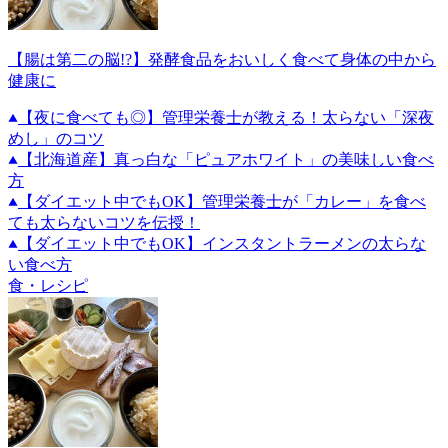
【腸は第二の脳!?】発酵食品をおいしく食べて身体の中から
健康に
【夜に食べても◎】管理栄養士が教える！太らない「深夜
めし」のコツ
【北海道産】真っ白な「ピュアホワイト」の美味しい食べ
方
【ダイエット中でもOK】管理栄養士が「カレー」を食べ
ても太らないコツを伝授！
【ダイエット中でもOK】インスタントラーメンの太らな
い食べ方
食・レシピ