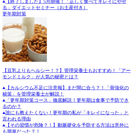
【終了しました】5月開催！「正しく食べてキレイにやせ
る」ダイエットセミナー（お土産付き）
更年期対策
【豆乳よりもヘルシー！？】管理栄養士もおすすめ！「アー
モンドミルク」が人気の秘密とは？
【カルシウム不足に注意報】まだ間に合う？！「骨強化の
秘策」を管理栄養士が解説！
「更年期対策コース」徹底解説！更年期は食事で予防でき
るのか？
誰にも教えたくない！更年期の私が「キレイになった」と
言われる理由
【その習慣が危険？！】動脈硬化を予防する方法は意外に
も簡単だった？！