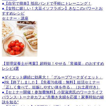
【自宅で簡単】抵抗バンドで手軽にトレーニング！
【女性に嬉しい！大豆イソフラボン】きなこのパワーとお
すすめレシピ
セミナー・講座
【管理栄養士が考案】超時短！やせる「常備菜」のおすすめ
レシピ4選
ダイエット継続に効果大！「グループワークダイエット」
PR
【終了しました】【先着70名様：無料】妊活セミナー
「正しく食べて、妊娠しやすい体を作る」（お土産付き）
【セミナー開催！参加費無料】小室淑恵氏のワークライフ
バランス･トーク＠カフェ”共働き夫婦を応援！家事時短の秘
訣を知る”