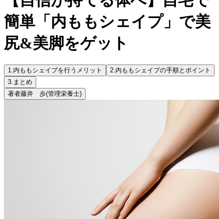
簡単「内ももシェイプ」で美
尻&美脚をゲット
1.
内ももシェイプを行うメリット
2.
内ももシェイプの手順とポイント
3.
まとめ
著者
藤井 歩
(管理栄養士)