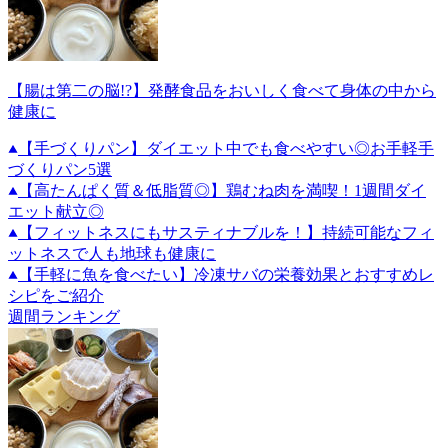
【腸は第二の脳!?】発酵食品をおいしく食べて身体の中から
健康に
【手づくりパン】ダイエット中でも食べやすい◎お手軽手
づくりパン5選
【高たんぱく質＆低脂質◎】鶏むね肉を満喫！1週間ダイ
エット献立◎
【フィットネスにもサスティナブルを！】持続可能なフィ
ットネスで人も地球も健康に
【手軽に魚を食べたい】冷凍サバの栄養効果とおすすめレ
シピをご紹介
週間ランキング