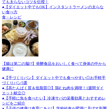
ても太らないコツを伝授！
【ダイエット中でもOK】インスタントラーメンの太らな
い食べ方
食・レシピ
【腸は第二の脳!?】発酵食品をおいしく食べて身体の中から
健康に
【手づくりパン】ダイエット中でも食べやすい◎お手軽手
づくりパン5選
【高たんぱく質＆低脂質◎】鶏むね肉を満喫！1週間ダイ
エット献立◎
【手軽に魚を食べたい】冷凍サバの栄養効果とおすすめレ
シピをご紹介
【子供の健康は食育にあり!】学校給食が肥満に及ぼす影響