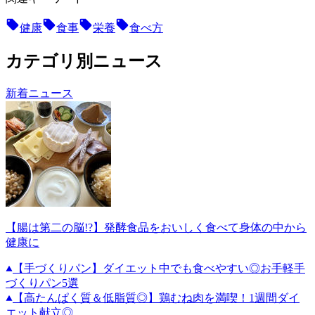
健康
食事
栄養
食べ方
カテゴリ別ニュース
新着ニュース
【腸は第二の脳!?】発酵食品をおいしく食べて身体の中から
健康に
【手づくりパン】ダイエット中でも食べやすい◎お手軽手
づくりパン5選
【高たんぱく質＆低脂質◎】鶏むね肉を満喫！1週間ダイ
エット献立◎