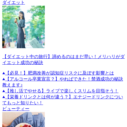
ダイエット
【ダイエット中の旅行】諦めるのはまだ早い！メリハリがダ
イエット成功の秘訣
【必見！】肥満改善が認知症リスクに及ぼす影響とは
【アルコール卒業宣言？】やればできた！禁酒成功の秘訣
教えます♪
【推し活でやせる】ライブで楽しくスリムを目指そう！
【栄養ドリンクとは何が違う？】エナジードリンクについ
てもっと知りたい！
ビューティー