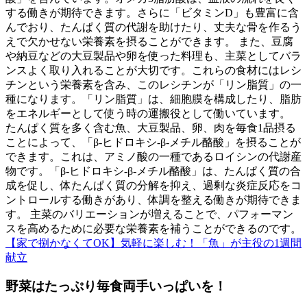
する働きが期待できます。さらに「ビタミンD」も豊富に含
んでおり、たんぱく質の代謝を助けたり、丈夫な骨を作るう
えで欠かせない栄養素を摂ることができます。 また、豆腐
や納豆などの大豆製品や卵を使った料理も、主菜としてバラ
ンスよく取り入れることが大切です。これらの食材にはレシ
チンという栄養素を含み、このレシチンが「リン脂質」の一
種になります。「リン脂質」は、細胞膜を構成したり、脂肪
をエネルギーとして使う時の運搬役として働いています。
たんぱく質を多く含む魚、大豆製品、卵、肉を毎食1品摂る
ことによって、「β‐ヒドロキシ‐β‐メチル酪酸」を摂ることが
できます。これは、アミノ酸の一種であるロイシンの代謝産
物です。「β‐ヒドロキシ‐β‐メチル酪酸」は、たんぱく質の合
成を促し、体たんぱく質の分解を抑え、過剰な炎症反応をコ
ントロールする働きがあり、体調を整える働きが期待できま
す。 主菜のバリエーションが増えることで、パフォーマン
スを高めるために必要な栄養素を補うことができるのです。
【家で捌かなくてOK】気軽に楽しむ！「魚」が主役の1週間
献立
野菜はたっぷり毎食両手いっぱいを！