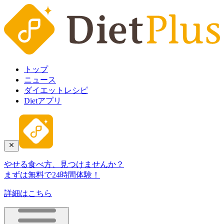
トップ
ニュース
ダイエットレシピ
Dietアプリ
やせる食べ方、見つけませんか？
まずは無料で24時間体験！
詳細はこちら