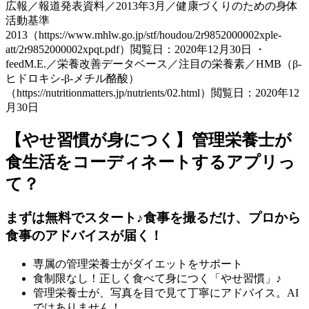
広報／報道発表資料／2013年3月／健康づくりのための身体
活動基準
2013（https://www.mhlw.go.jp/stf/houdou/2r9852000002xple-
att/2r9852000002xpqt.pdf）閲覧日：2020年12月30日 ・
feedM.E.／栄養改善データベース／注目の栄養素／HMB（β‐
ヒドロキシ‐β‐メチル酪酸）
（https://nutritionmatters.jp/nutrients/02.html）閲覧日：2020年12
月30日
【やせ習慣が身につく】管理栄養士が
食生活をコーディネートするアプリっ
て？
まずは無料でスタート♪食事を撮るだけ、プロから
食事のアドバイスが届く！
専属の管理栄養士がダイエットをサポート
食制限なし！正しく食べて身につく「やせ習慣」♪
管理栄養士が、写真を目で見て丁寧にアドバイス。AI
ではありません！