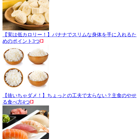
【実は低カロリー！】バナナでスリムな身体を手に入れるた
めのポイント3つ
【抜いちゃダメ！】ちょっとの工夫で太らない？主食のやせ
る食べ方4つ