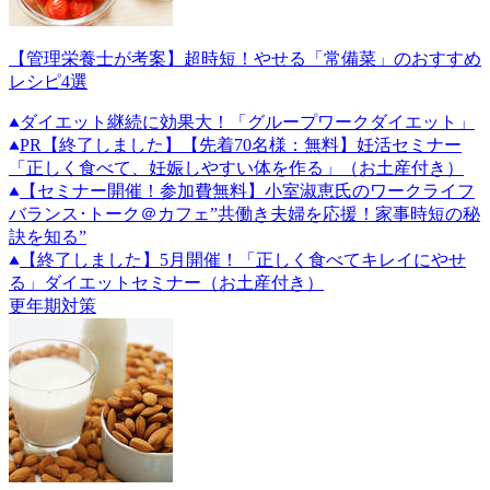
【管理栄養士が考案】超時短！やせる「常備菜」のおすすめ
レシピ4選
ダイエット継続に効果大！「グループワークダイエット」
PR
【終了しました】【先着70名様：無料】妊活セミナー
「正しく食べて、妊娠しやすい体を作る」（お土産付き）
【セミナー開催！参加費無料】小室淑恵氏のワークライフ
バランス･トーク＠カフェ”共働き夫婦を応援！家事時短の秘
訣を知る”
【終了しました】5月開催！「正しく食べてキレイにやせ
る」ダイエットセミナー（お土産付き）
更年期対策