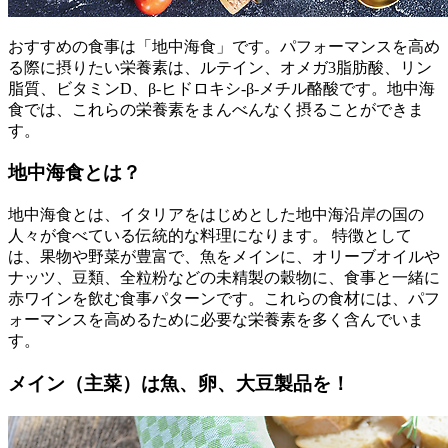
おすすめの食事は「地中海食」です。パフォーマンスを高め
る際に摂りたい栄養素は、ルテイン、オメガ3脂肪酸、リン
脂質、ビタミンD、β‐ヒドロキシ‐β‐メチル酪酸です。地中海
食では、これらの栄養素をまんべんなく摂ることができま
す。
地中海食とは？
地中海食とは、イタリアをはじめとした地中海沿岸の国の
人々が食べている伝統的な料理になります。 特徴として
は、果物や野菜が豊富で、魚をメインに、オリーブオイルや
ナッツ、豆類、全粒粉などの未精製の穀物に、食事と一緒に
赤ワインを飲む食事パターンです。これらの食材には、パフ
ォーマンスを高めるために必要な栄養素を多く含んでいま
す。
メイン（主菜）は魚、卵、大豆製品を！