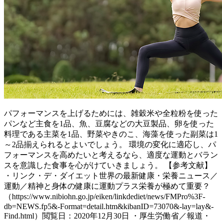
パフォーマンスを上げるためには、雑穀米や全粒粉を使った
パンなど主食を1品、魚、豆腐などの大豆製品、卵を使った
料理である主菜を1品、野菜やきのこ、海藻を使った副菜は1
～2品揃えられるとよいでしょう。 環境の変化に適応し、パ
フォーマンスを高めたいと考えるなら、適度な運動とバラン
スを意識した食事を心がけていきましょう。 【参考文献】
・リンク・デ・ダイエット世界の最新健康・栄養ニュース／
運動／精神と身体の健康に運動プラス栄養が極めて重要？
（https://www.nibiohn.go.jp/eiken/linkdediet/news/FMPro%3F-
db=NEWS.fp5&-Format=detail.htm&kibanID=73070&-lay=lay&-
Find.html）閲覧日：2020年12月30日 ・厚生労働省／報道・