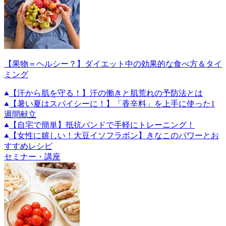
【果物＝ヘルシー？】ダイエット中の効果的な食べ方＆タイ
ミング
【汗から肌を守る！】汗の働きと肌荒れの予防法とは
【暑い夏はスパイシーに！】「香辛料」を上手に使った1
週間献立
【自宅で簡単】抵抗バンドで手軽にトレーニング！
【女性に嬉しい！大豆イソフラボン】きなこのパワーとお
すすめレシピ
セミナー・講座