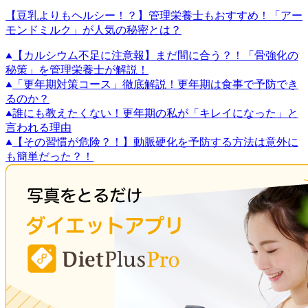
【豆乳よりもヘルシー！？】管理栄養士もおすすめ！「アー
モンドミルク」が人気の秘密とは？
【カルシウム不足に注意報】まだ間に合う？！「骨強化の
秘策」を管理栄養士が解説！
「更年期対策コース」徹底解説！更年期は食事で予防でき
るのか？
誰にも教えたくない！更年期の私が「キレイになった」と
言われる理由
【その習慣が危険？！】動脈硬化を予防する方法は意外に
も簡単だった？！