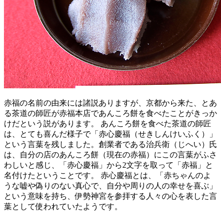
赤福の名前の由来には諸説ありますが、京都から来た、とあ
る茶道の師匠が赤福本店であんころ餅を食べたことがきっか
けだという説があります。 あんころ餅を食べた茶道の師匠
は、とても喜んだ様子で「赤心慶福（せきしんけいふく）」
という言葉を残しました。創業者である治兵衛（じへい）氏
は、自分の店のあんころ餅（現在の赤福）にこの言葉がふさ
わしいと感じ、「赤心慶福」から2文字を取って「赤福」と
名付けたということです。 赤心慶福とは、「赤ちゃんのよ
うな嘘や偽りのない真心で、自分や周りの人の幸せを喜ぶ」
という意味を持ち、伊勢神宮を参拝する人々の心を表した言
葉として使われていたようです。