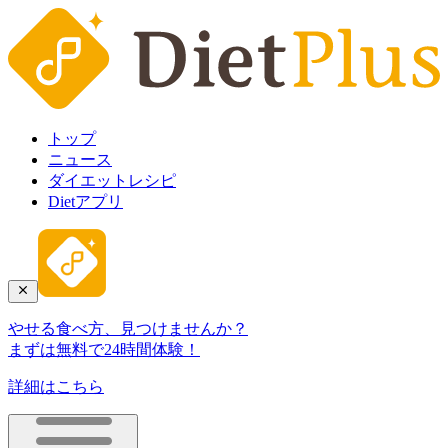
トップ
ニュース
ダイエットレシピ
Dietアプリ
やせる食べ方、見つけませんか？
まずは無料で24時間体験！
詳細はこちら