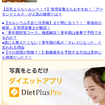
【豆乳よりもヘルシー！？】管理栄養士もおすすめ！「アー
モンドミルク」が人気の秘密とは？
【カルシウム不足に注意報】まだ間に合う？！「骨強化の
秘策」を管理栄養士が解説！
「更年期対策コース」徹底解説！更年期は食事で予防でき
るのか？
誰にも教えたくない！更年期の私が「キレイになった」と
言われる理由
【その習慣が危険？！】動脈硬化を予防する方法は意外に
も簡単だった？！