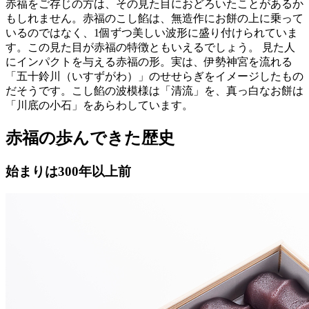
赤福をご存じの方は、その見た目におどろいたことがあるか
もしれません。赤福のこし餡は、無造作にお餅の上に乗って
いるのではなく、1個ずつ美しい波形に盛り付けられていま
す。この見た目が赤福の特徴ともいえるでしょう。 見た人
にインパクトを与える赤福の形。実は、伊勢神宮を流れる
「五十鈴川（いすずがわ）」のせせらぎをイメージしたもの
だそうです。こし餡の波模様は「清流」を、真っ白なお餅は
「川底の小石」をあらわしています。
赤福の歩んできた歴史
始まりは300年以上前