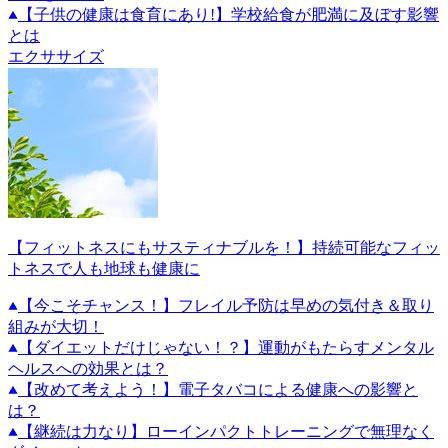
【子供の健康は食育にあり!】学校給食が肥満に及ぼす影響
とは
エクササイズ
【フィットネスにもサスティナブルを！】持続可能なフィッ
トネスで人も地球も健康に
【今こそチャンス！】フレイル予防は早めの気付き＆取り
組みが大切！
【ダイエットだけじゃない！？】運動がもたらすメンタル
ヘルスへの効果とは？
【改めて考えよう！】電子タバコによる健康への影響と
は？
【継続は力なり】ローインパクトトレーニングで無理なく