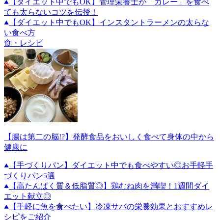
【ダイエット中でもOK】管理栄養士が「カレー」を食べ
ても太らないコツを伝授！
【ダイエット中でもOK】インスタントラーメンの太らな
い食べ方
食・レシピ
【腸は第二の脳!?】発酵食品をおいしく食べて身体の中から
健康に
【手づくりパン】ダイエット中でも食べやすい◎お手軽手
づくりパン5選
【高たんぱく質＆低脂質◎】鶏むね肉を満喫！1週間ダイ
エット献立◎
【手軽に魚を食べたい】冷凍サバの栄養効果とおすすめレ
シピをご紹介