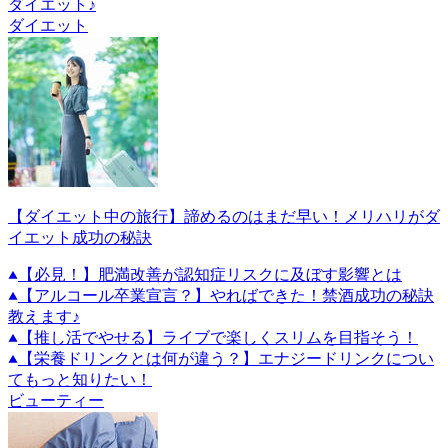
ダイエット♪
ダイエット
【ダイエット中の旅行】諦めるのはまだ早い！メリハリがダ
イエット成功の秘訣
【必見！】肥満改善が認知症リスクに及ぼす影響とは
【アルコール卒業宣言？】やればできた！禁酒成功の秘訣
教えます♪
【推し活でやせる】ライブで楽しくスリムを目指そう！
【栄養ドリンクとは何が違う？】エナジードリンクについ
てもっと知りたい！
ビューティー