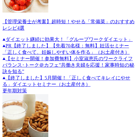
【管理栄養士が考案】超時短！やせる「常備菜」のおすすめ
レシピ4選
ダイエット継続に効果大！「グループワークダイエット」
PR
【終了しました】【先着70名様：無料】妊活セミナー
「正しく食べて、妊娠しやすい体を作る」（お土産付き）
【セミナー開催！参加費無料】小室淑恵氏のワークライフ
バランス･トーク＠カフェ”共働き夫婦を応援！家事時短の秘
訣を知る”
【終了しました】5月開催！「正しく食べてキレイにやせ
る」ダイエットセミナー（お土産付き）
更年期対策