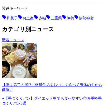
関連キーワード
和菓子
お土産
赤福
三重県
伊勢
伊勢神宮
カテゴリ別ニュース
新着ニュース
【腸は第二の脳!?】発酵食品をおいしく食べて身体の中から
健康に
【手づくりパン】ダイエット中でも食べやすい◎お手軽手
づくりパン5選