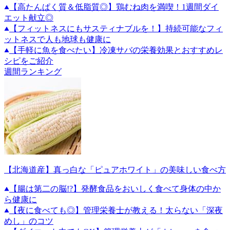
【高たんぱく質＆低脂質◎】鶏むね肉を満喫！1週間ダイ
エット献立◎
【フィットネスにもサスティナブルを！】持続可能なフィ
ットネスで人も地球も健康に
【手軽に魚を食べたい】冷凍サバの栄養効果とおすすめレ
シピをご紹介
週間ランキング
【北海道産】真っ白な「ピュアホワイト」の美味しい食べ方
【腸は第二の脳!?】発酵食品をおいしく食べて身体の中か
ら健康に
【夜に食べても◎】管理栄養士が教える！太らない「深夜
めし」のコツ