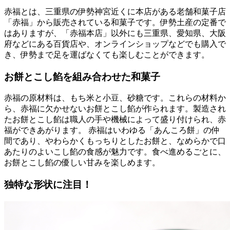
赤福とは、三重県の伊勢神宮近くに本店がある老舗和菓子店
「赤福」から販売されている和菓子です。伊勢土産の定番で
はありますが、「赤福本店」以外にも三重県、愛知県、大阪
府などにある百貨店や、オンラインショップなどでも購入で
き、伊勢まで足を運ばなくても楽しむことができます。
お餅とこし餡を組み合わせた和菓子
赤福の原材料は、もち米と小豆、砂糖です。これらの材料か
ら、赤福に欠かせないお餅とこし餡が作られます。製造され
たお餅とこし餡は職人の手や機械によって盛り付けられ、赤
福ができあがります。 赤福はいわゆる「あんころ餅」の仲
間であり、やわらかくもっちりとしたお餅と、なめらかで口
あたりのよいこし餡の食感が魅力です。食べ進めるごとに、
お餅とこし餡の優しい甘みを楽しめます。
独特な形状に注目！