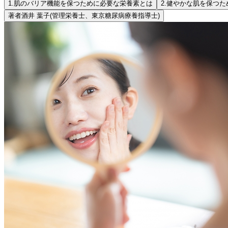
1.
肌のバリア機能を保つために必要な栄養素とは
2.
健やかな肌を保つた
著者
酒井 葉子
(管理栄養士、東京糖尿病療養指導士)