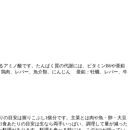
るアミノ酸です。たんぱく質の代謝には、ビタミンB6や亜鉛
6：鶏肉、レバー、魚介類、にんじん 亜鉛：牡蠣、レバー、牛
りの目安は握りこぶし1個分です。主菜とは肉や魚・卵・大豆
1食あたりの目安は生なら両手いっぱい、調理して量が減った
た料理があります。料理を食べる時には、この3つが揃ってい