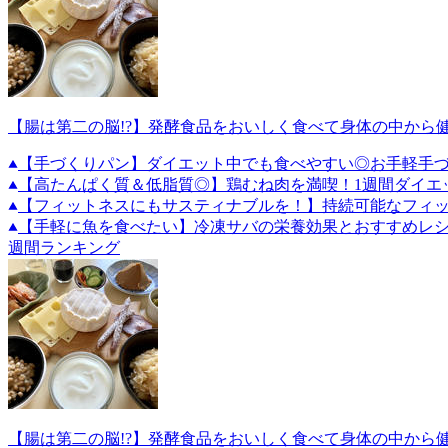
【腸は第二の脳!?】発酵食品をおいしく食べて身体の中から
【手づくりパン】ダイエット中でも食べやすい◎お手軽手づ
【高たんぱく質＆低脂質◎】鶏むね肉を満喫！1週間ダイエ
【フィットネスにもサスティナブルを！】持続可能なフィ
【手軽に魚を食べたい】冷凍サバの栄養効果とおすすめレ
週間ランキング
【腸は第二の脳!?】発酵食品をおいしく食べて身体の中から