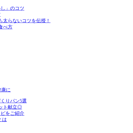
めし」のコツ
方
も太らないコツを伝授！
食べ方
健康に
くりパン5選
ット献立◎
シピをご紹介
とは