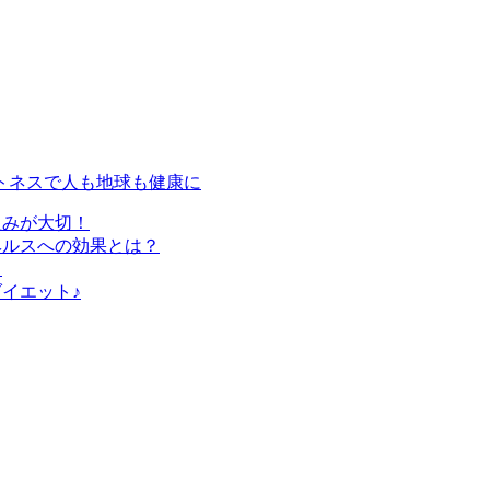
トネスで人も地球も健康に
組みが大切！
ヘルスへの効果とは？
？
イエット♪