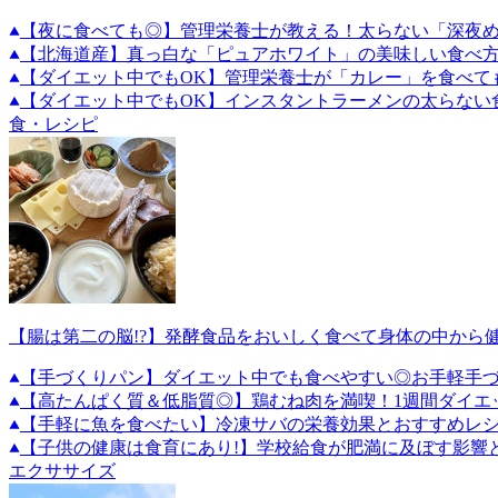
【夜に食べても◎】管理栄養士が教える！太らない「深夜
【北海道産】真っ白な「ピュアホワイト」の美味しい食べ
【ダイエット中でもOK】管理栄養士が「カレー」を食べて
【ダイエット中でもOK】インスタントラーメンの太らない
食・レシピ
【腸は第二の脳!?】発酵食品をおいしく食べて身体の中から
【手づくりパン】ダイエット中でも食べやすい◎お手軽手づ
【高たんぱく質＆低脂質◎】鶏むね肉を満喫！1週間ダイエ
【手軽に魚を食べたい】冷凍サバの栄養効果とおすすめレ
【子供の健康は食育にあり!】学校給食が肥満に及ぼす影響
エクササイズ