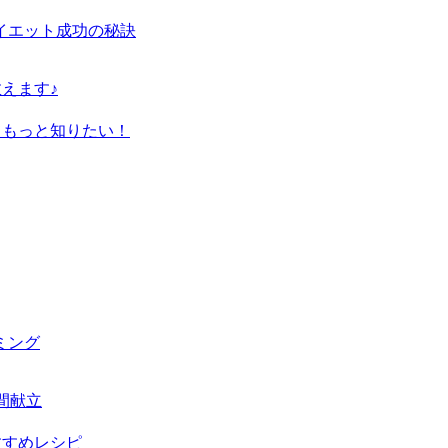
イエット成功の秘訣
えます♪
てもっと知りたい！
ミング
間献立
すすめレシピ