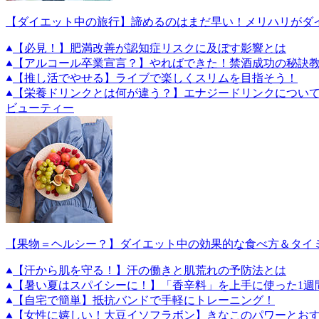
【ダイエット中の旅行】諦めるのはまだ早い！メリハリがダ
【必見！】肥満改善が認知症リスクに及ぼす影響とは
【アルコール卒業宣言？】やればできた！禁酒成功の秘訣教
【推し活でやせる】ライブで楽しくスリムを目指そう！
【栄養ドリンクとは何が違う？】エナジードリンクについ
ビューティー
【果物＝ヘルシー？】ダイエット中の効果的な食べ方＆タイ
【汗から肌を守る！】汗の働きと肌荒れの予防法とは
【暑い夏はスパイシーに！】「香辛料」を上手に使った1週
【自宅で簡単】抵抗バンドで手軽にトレーニング！
【女性に嬉しい！大豆イソフラボン】きなこのパワーとお