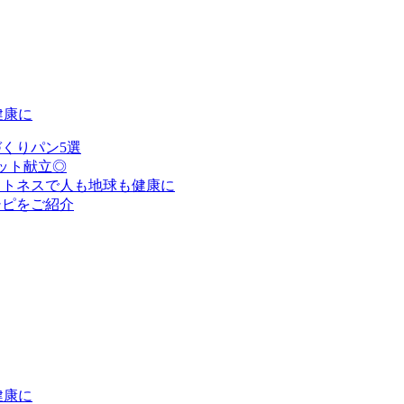
健康に
くりパン5選
ット献立◎
ットネスで人も地球も健康に
シピをご紹介
健康に