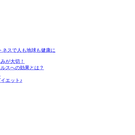
トネスで人も地球も健康に
組みが大切！
ヘルスへの効果とは？
？
イエット♪