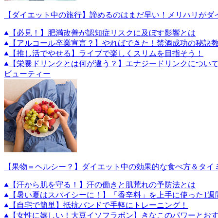
【ダイエット中の旅行】諦めるのはまだ早い！メリハリがダ
【必見！】肥満改善が認知症リスクに及ぼす影響とは
【アルコール卒業宣言？】やればできた！禁酒成功の秘訣教
【推し活でやせる】ライブで楽しくスリムを目指そう！
【栄養ドリンクとは何が違う？】エナジードリンクについ
ビューティー
【果物＝ヘルシー？】ダイエット中の効果的な食べ方＆タイ
【汗から肌を守る！】汗の働きと肌荒れの予防法とは
【暑い夏はスパイシーに！】「香辛料」を上手に使った1週
【自宅で簡単】抵抗バンドで手軽にトレーニング！
【女性に嬉しい！大豆イソフラボン】きなこのパワーとお