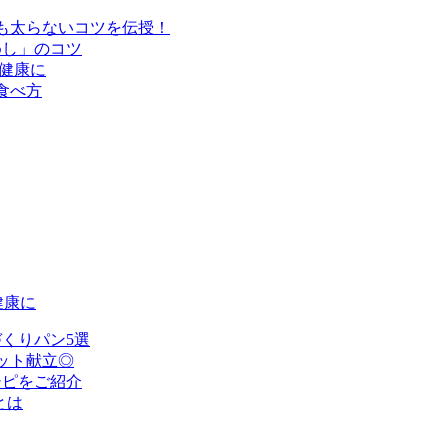
も太らないコツを伝授！
めし」のコツ
健康に
食べ方
健康に
くりパン5選
ット献立◎
シピをご紹介
とは