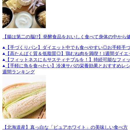
【腸は第二の脳!?】発酵食品をおいしく食べて身体の中から
【手づくりパン】ダイエット中でも食べやすい◎お手軽手づ
【高たんぱく質＆低脂質◎】鶏むね肉を満喫！1週間ダイエ
【フィットネスにもサスティナブルを！】持続可能なフィ
【手軽に魚を食べたい】冷凍サバの栄養効果とおすすめレ
週間ランキング
【北海道産】真っ白な「ピュアホワイト」の美味しい食べ方