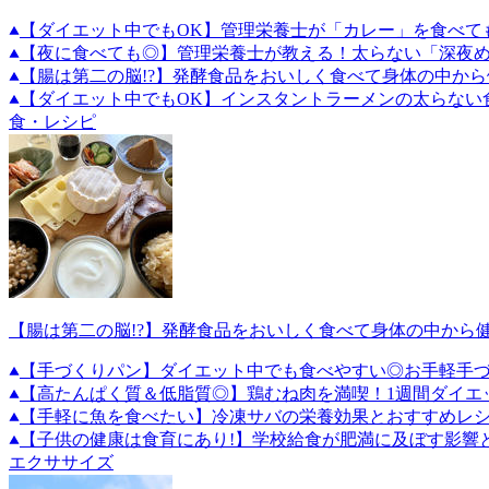
【ダイエット中でもOK】管理栄養士が「カレー」を食べて
【夜に食べても◎】管理栄養士が教える！太らない「深夜
【腸は第二の脳!?】発酵食品をおいしく食べて身体の中から
【ダイエット中でもOK】インスタントラーメンの太らない
食・レシピ
【腸は第二の脳!?】発酵食品をおいしく食べて身体の中から
【手づくりパン】ダイエット中でも食べやすい◎お手軽手づ
【高たんぱく質＆低脂質◎】鶏むね肉を満喫！1週間ダイエ
【手軽に魚を食べたい】冷凍サバの栄養効果とおすすめレ
【子供の健康は食育にあり!】学校給食が肥満に及ぼす影響
エクササイズ