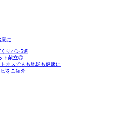
健康に
くりパン5選
ット献立◎
ットネスで人も地球も健康に
シピをご紹介