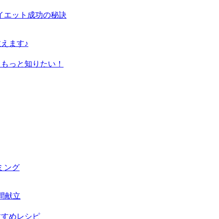
イエット成功の秘訣
えます♪
てもっと知りたい！
ミング
間献立
すすめレシピ