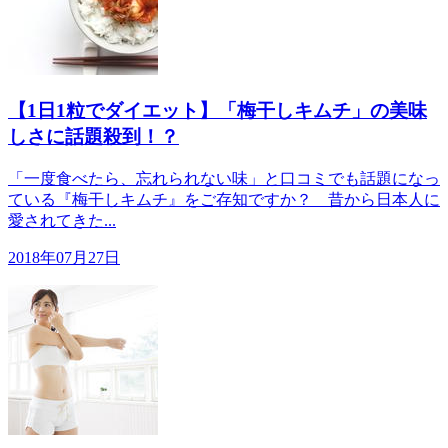
【1日1粒でダイエット】「梅干しキムチ」の美味
しさに話題殺到！？
「一度食べたら、忘れられない味」と口コミでも話題になっ
ている『梅干しキムチ』をご存知ですか？ 昔から日本人に
愛されてきた...
2018年07月27日