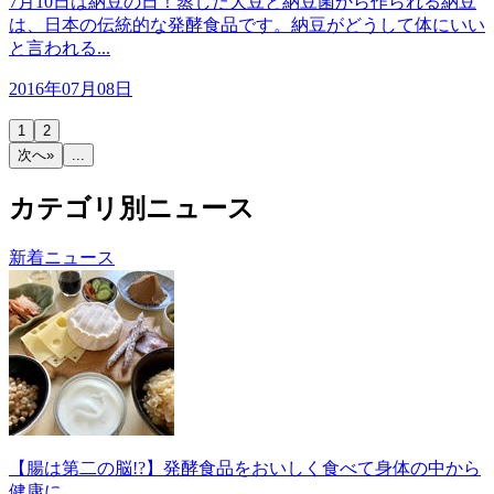
7月10日は納豆の日！蒸した大豆と納豆菌から作られる納豆
は、日本の伝統的な発酵食品です。納豆がどうして体にいい
と言われる...
2016年07月08日
1
2
次へ»
...
カテゴリ別ニュース
新着ニュース
【腸は第二の脳!?】発酵食品をおいしく食べて身体の中から
健康に