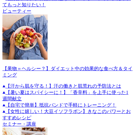
てもっと知りたい！
ビューティー
【果物＝ヘルシー？】ダイエット中の効果的な食べ方＆タイ
ミング
【汗から肌を守る！】汗の働きと肌荒れの予防法とは
【暑い夏はスパイシーに！】「香辛料」を上手に使った1
週間献立
【自宅で簡単】抵抗バンドで手軽にトレーニング！
【女性に嬉しい！大豆イソフラボン】きなこのパワーとお
すすめレシピ
セミナー・講座