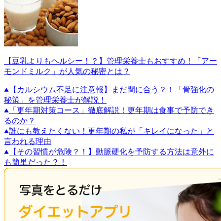
【豆乳よりもヘルシー！？】管理栄養士もおすすめ！「アー
モンドミルク」が人気の秘密とは？
【カルシウム不足に注意報】まだ間に合う？！「骨強化の
秘策」を管理栄養士が解説！
「更年期対策コース」徹底解説！更年期は食事で予防でき
るのか？
誰にも教えたくない！更年期の私が「キレイになった」と
言われる理由
【その習慣が危険？！】動脈硬化を予防する方法は意外に
も簡単だった？！