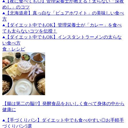
【夜に食べても◎】管理栄養士が教える！太らない「深夜
めし」のコツ
【北海道産】真っ白な「ピュアホワイト」の美味しい食べ
方
【ダイエット中でもOK】管理栄養士が「カレー」を食べ
ても太らないコツを伝授！
【ダイエット中でもOK】インスタントラーメンの太らな
い食べ方
食・レシピ
【腸は第二の脳!?】発酵食品をおいしく食べて身体の中から
健康に
【手づくりパン】ダイエット中でも食べやすい◎お手軽手
づくりパン5選