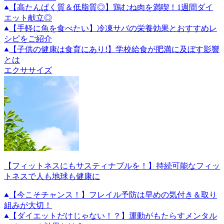
【高たんぱく質＆低脂質◎】鶏むね肉を満喫！1週間ダイ
エット献立◎
【手軽に魚を食べたい】冷凍サバの栄養効果とおすすめレ
シピをご紹介
【子供の健康は食育にあり!】学校給食が肥満に及ぼす影響
とは
エクササイズ
【フィットネスにもサスティナブルを！】持続可能なフィッ
トネスで人も地球も健康に
【今こそチャンス！】フレイル予防は早めの気付き＆取り
組みが大切！
【ダイエットだけじゃない！？】運動がもたらすメンタル