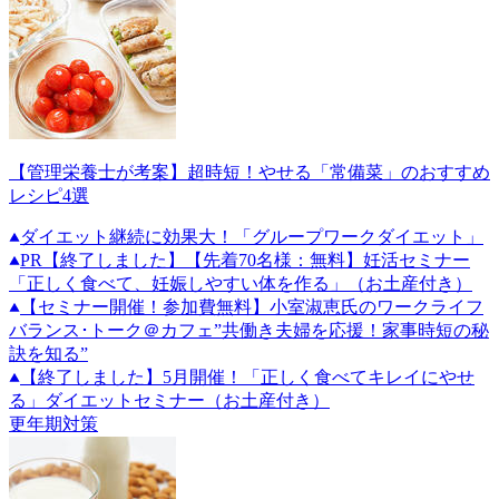
【管理栄養士が考案】超時短！やせる「常備菜」のおすすめ
レシピ4選
ダイエット継続に効果大！「グループワークダイエット」
PR
【終了しました】【先着70名様：無料】妊活セミナー
「正しく食べて、妊娠しやすい体を作る」（お土産付き）
【セミナー開催！参加費無料】小室淑恵氏のワークライフ
バランス･トーク＠カフェ”共働き夫婦を応援！家事時短の秘
訣を知る”
【終了しました】5月開催！「正しく食べてキレイにやせ
る」ダイエットセミナー（お土産付き）
更年期対策