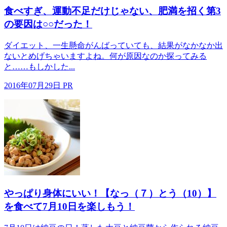
食べすぎ、運動不足だけじゃない、肥満を招く第3
の要因は○○だった！
ダイエット、一生懸命がんばっていても、結果がなかなか出
ないとめげちゃいますよね。何が原因なのか探ってみる
と……もしかした...
2016年07月29日
PR
やっぱり身体にいい！【なっ（７）とう（10）】
を食べて7月10日を楽しもう！