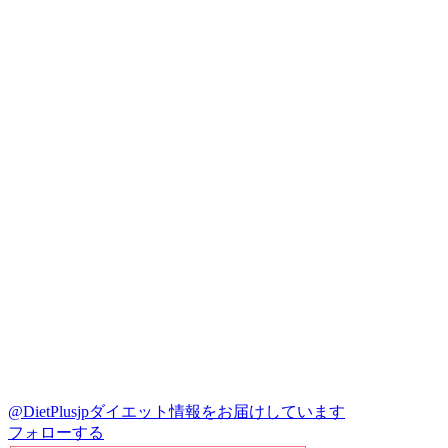
@DietPlusjp
ダイエット情報をお届けしています
フォローする