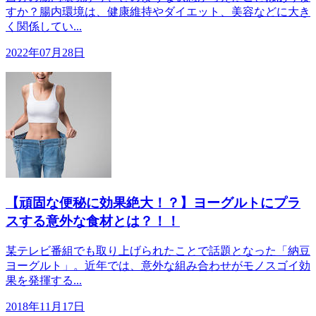
すか？腸内環境は、健康維持やダイエット、美容などに大き
く関係してい...
2022年07月28日
【頑固な便秘に効果絶大！？】ヨーグルトにプラ
スする意外な食材とは？！！
某テレビ番組でも取り上げられたことで話題となった「納豆
ヨーグルト」。近年では、意外な組み合わせがモノスゴイ効
果を発揮する...
2018年11月17日