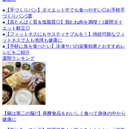
【手づくりパン】ダイエット中でも食べやすい◎お手軽手
づくりパン5選
【高たんぱく質＆低脂質◎】鶏むね肉を満喫！1週間ダイ
エット献立◎
【フィットネスにもサスティナブルを！】持続可能なフィ
ットネスで人も地球も健康に
【手軽に魚を食べたい】冷凍サバの栄養効果とおすすめレ
シピをご紹介
週間ランキング
【腸は第二の脳!?】発酵食品をおいしく食べて身体の中から
健康に