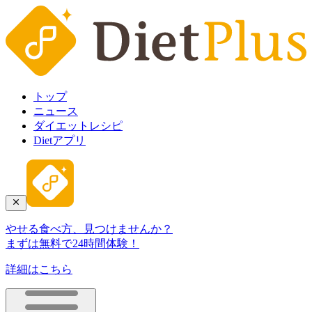
トップ
ニュース
ダイエットレシピ
Dietアプリ
やせる食べ方、見つけませんか？
まずは無料で24時間体験！
詳細はこちら