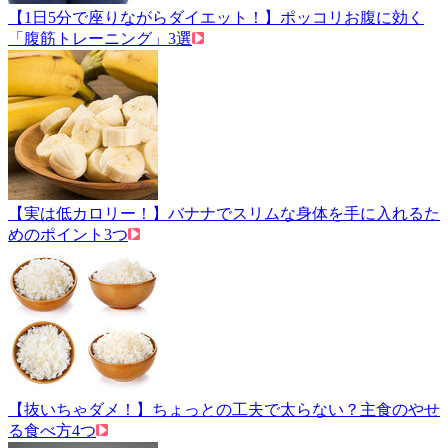
【1日5分で座りながらダイエット！】ポッコリお腹に効く
「腹筋トレーニング」3選
【実は低カロリー！】バナナでスリムな身体を手に入れるた
めのポイント3つ
【抜いちゃダメ！】ちょっとの工夫で太らない？主食のやせ
る食べ方4つ