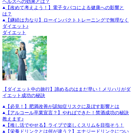
ヘルスへの効果とは？
【改めて考えよう！】電子タバコによる健康への影響と
は？
【継続は力なり】ローインパクトトレーニングで無理なく
ダイエット♪
ダイエット
【ダイエット中の旅行】諦めるのはまだ早い！メリハリがダ
イエット成功の秘訣
【必見！】肥満改善が認知症リスクに及ぼす影響とは
【アルコール卒業宣言？】やればできた！禁酒成功の秘訣
教えます♪
【推し活でやせる】ライブで楽しくスリムを目指そう！
【栄養ドリンクとは何が違う？】エナジードリンクについ