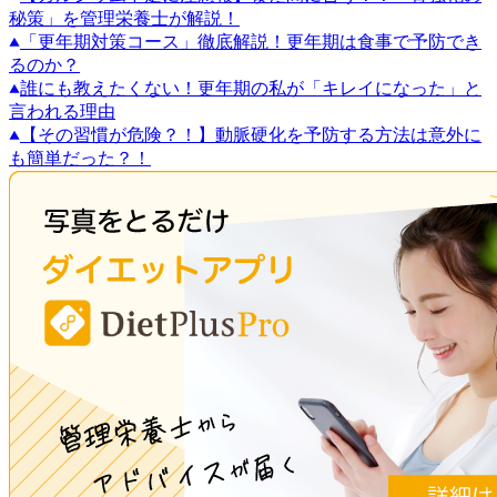
秘策」を管理栄養士が解説！
「更年期対策コース」徹底解説！更年期は食事で予防でき
るのか？
誰にも教えたくない！更年期の私が「キレイになった」と
言われる理由
【その習慣が危険？！】動脈硬化を予防する方法は意外に
も簡単だった？！