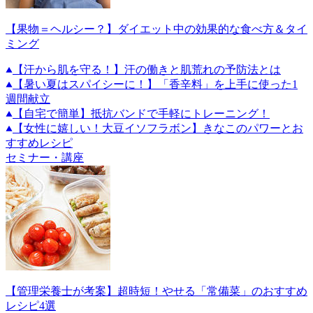
【果物＝ヘルシー？】ダイエット中の効果的な食べ方＆タイ
ミング
【汗から肌を守る！】汗の働きと肌荒れの予防法とは
【暑い夏はスパイシーに！】「香辛料」を上手に使った1
週間献立
【自宅で簡単】抵抗バンドで手軽にトレーニング！
【女性に嬉しい！大豆イソフラボン】きなこのパワーとお
すすめレシピ
セミナー・講座
【管理栄養士が考案】超時短！やせる「常備菜」のおすすめ
レシピ4選