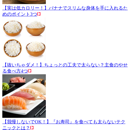
【実は低カロリー！】バナナでスリムな身体を手に入れるた
めのポイント3つ
【抜いちゃダメ！】ちょっとの工夫で太らない？主食のやせ
る食べ方4つ
【我慢しないでOK！】『お寿司』を食べても太らないテク
ニックとは？