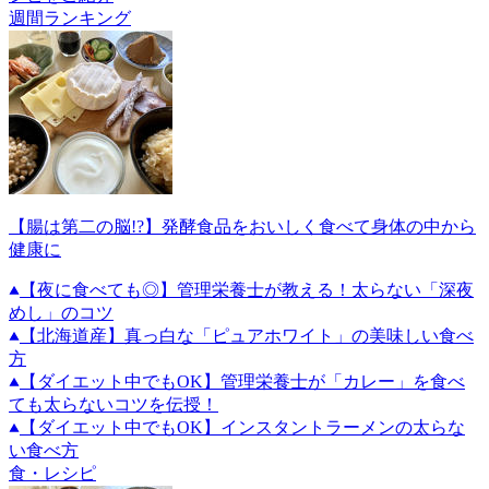
週間ランキング
【腸は第二の脳!?】発酵食品をおいしく食べて身体の中から
健康に
【夜に食べても◎】管理栄養士が教える！太らない「深夜
めし」のコツ
【北海道産】真っ白な「ピュアホワイト」の美味しい食べ
方
【ダイエット中でもOK】管理栄養士が「カレー」を食べ
ても太らないコツを伝授！
【ダイエット中でもOK】インスタントラーメンの太らな
い食べ方
食・レシピ