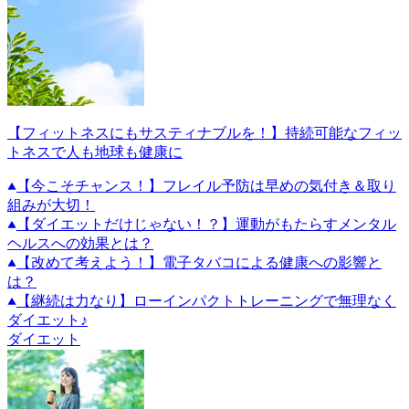
【フィットネスにもサスティナブルを！】持続可能なフィッ
トネスで人も地球も健康に
【今こそチャンス！】フレイル予防は早めの気付き＆取り
組みが大切！
【ダイエットだけじゃない！？】運動がもたらすメンタル
ヘルスへの効果とは？
【改めて考えよう！】電子タバコによる健康への影響と
は？
【継続は力なり】ローインパクトトレーニングで無理なく
ダイエット♪
ダイエット