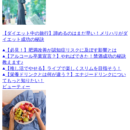
【ダイエット中の旅行】諦めるのはまだ早い！メリハリがダ
イエット成功の秘訣
【必見！】肥満改善が認知症リスクに及ぼす影響とは
【アルコール卒業宣言？】やればできた！禁酒成功の秘訣
教えます♪
【推し活でやせる】ライブで楽しくスリムを目指そう！
【栄養ドリンクとは何が違う？】エナジードリンクについ
てもっと知りたい！
ビューティー