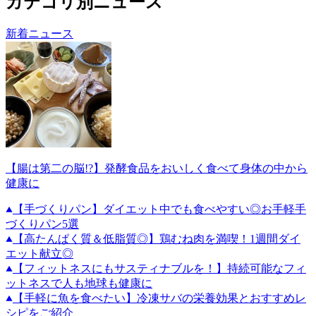
カテゴリ別ニュース
新着ニュース
【腸は第二の脳!?】発酵食品をおいしく食べて身体の中から
健康に
【手づくりパン】ダイエット中でも食べやすい◎お手軽手
づくりパン5選
【高たんぱく質＆低脂質◎】鶏むね肉を満喫！1週間ダイ
エット献立◎
【フィットネスにもサスティナブルを！】持続可能なフィ
ットネスで人も地球も健康に
【手軽に魚を食べたい】冷凍サバの栄養効果とおすすめレ
シピをご紹介