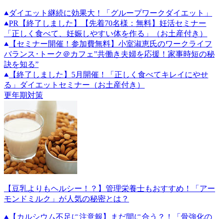
ダイエット継続に効果大！「グループワークダイエット」
PR
【終了しました】【先着70名様：無料】妊活セミナー
「正しく食べて、妊娠しやすい体を作る」（お土産付き）
【セミナー開催！参加費無料】小室淑恵氏のワークライフ
バランス･トーク＠カフェ”共働き夫婦を応援！家事時短の秘
訣を知る”
【終了しました】5月開催！「正しく食べてキレイにやせ
る」ダイエットセミナー（お土産付き）
更年期対策
【豆乳よりもヘルシー！？】管理栄養士もおすすめ！「アー
モンドミルク」が人気の秘密とは？
【カルシウム不足に注意報】まだ間に合う？！「骨強化の