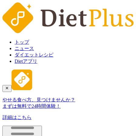
トップ
ニュース
ダイエットレシピ
Dietアプリ
やせる食べ方、見つけませんか？
まずは無料で24時間体験！
詳細はこちら