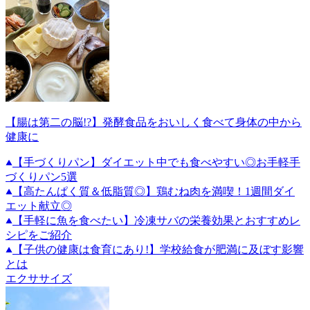
【腸は第二の脳!?】発酵食品をおいしく食べて身体の中から
健康に
【手づくりパン】ダイエット中でも食べやすい◎お手軽手
づくりパン5選
【高たんぱく質＆低脂質◎】鶏むね肉を満喫！1週間ダイ
エット献立◎
【手軽に魚を食べたい】冷凍サバの栄養効果とおすすめレ
シピをご紹介
【子供の健康は食育にあり!】学校給食が肥満に及ぼす影響
とは
エクササイズ