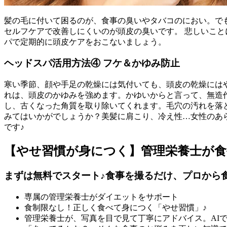
髪の毛に付いて困るのが、食事の臭いやタバコのにおい。でも
セルフケアで改善しにくいのが頭皮の臭いです。 悲しいこ
パで定期的に頭皮ケアをおこないましょう。
ヘッドスパ活用方法④ フケ＆かゆみ防止
寒い季節、顔や手足の乾燥には気付いても、頭皮の乾燥には
れは、頭皮のかゆみを強めます。かゆいからと言って、無造作
し、古くなった角質を取り除いてくれます。毛穴の汚れを落
みてはいかがでしょうか？美髪に肩こり、冷え性…女性のあ
です♪
【やせ習慣が身につく】管理栄養士が
まずは無料でスタート♪食事を撮るだけ、プロから
専属の管理栄養士がダイエットをサポート
食制限なし！正しく食べて身につく「やせ習慣」♪
管理栄養士が、写真を目で見て丁寧にアドバイス。AI