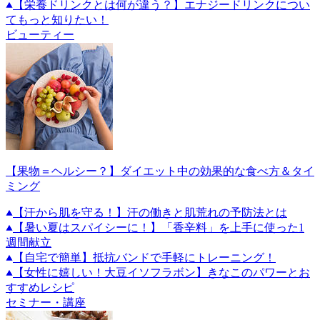
【栄養ドリンクとは何が違う？】エナジードリンクについ
てもっと知りたい！
ビューティー
【果物＝ヘルシー？】ダイエット中の効果的な食べ方＆タイ
ミング
【汗から肌を守る！】汗の働きと肌荒れの予防法とは
【暑い夏はスパイシーに！】「香辛料」を上手に使った1
週間献立
【自宅で簡単】抵抗バンドで手軽にトレーニング！
【女性に嬉しい！大豆イソフラボン】きなこのパワーとお
すすめレシピ
セミナー・講座