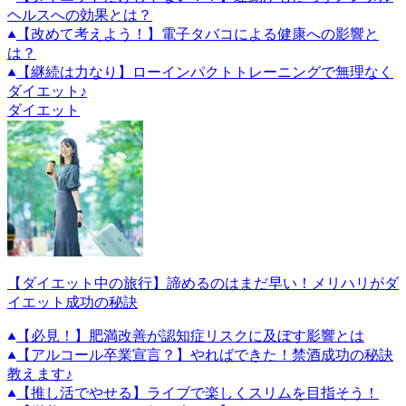
ヘルスへの効果とは？
【改めて考えよう！】電子タバコによる健康への影響と
は？
【継続は力なり】ローインパクトトレーニングで無理なく
ダイエット♪
ダイエット
【ダイエット中の旅行】諦めるのはまだ早い！メリハリがダ
イエット成功の秘訣
【必見！】肥満改善が認知症リスクに及ぼす影響とは
【アルコール卒業宣言？】やればできた！禁酒成功の秘訣
教えます♪
【推し活でやせる】ライブで楽しくスリムを目指そう！