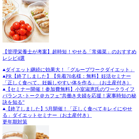
【管理栄養士が考案】超時短！やせる「常備菜」のおすすめ
レシピ4選
ダイエット継続に効果大！「グループワークダイエット」
PR
【終了しました】【先着70名様：無料】妊活セミナー
「正しく食べて、妊娠しやすい体を作る」（お土産付き）
【セミナー開催！参加費無料】小室淑恵氏のワークライフ
バランス･トーク＠カフェ”共働き夫婦を応援！家事時短の秘
訣を知る”
【終了しました】5月開催！「正しく食べてキレイにやせ
る」ダイエットセミナー（お土産付き）
更年期対策