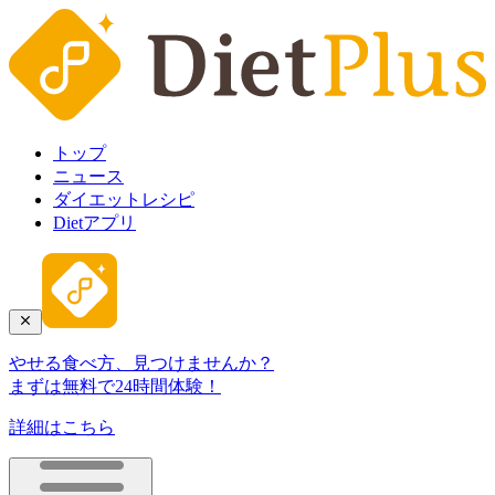
トップ
ニュース
ダイエットレシピ
Dietアプリ
やせる食べ方、見つけませんか？
まずは無料で24時間体験！
詳細はこちら