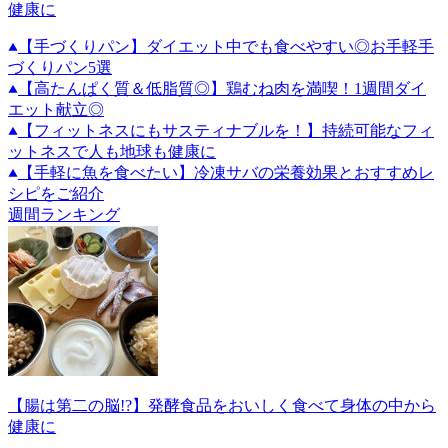
健康に
【手づくりパン】ダイエット中でも食べやすい◎お手軽手
づくりパン5選
【高たんぱく質＆低脂質◎】鶏むね肉を満喫！1週間ダイ
エット献立◎
【フィットネスにもサスティナブルを！】持続可能なフィ
ットネスで人も地球も健康に
【手軽に魚を食べたい】冷凍サバの栄養効果とおすすめレ
シピをご紹介
週間ランキング
【腸は第二の脳!?】発酵食品をおいしく食べて身体の中から
健康に