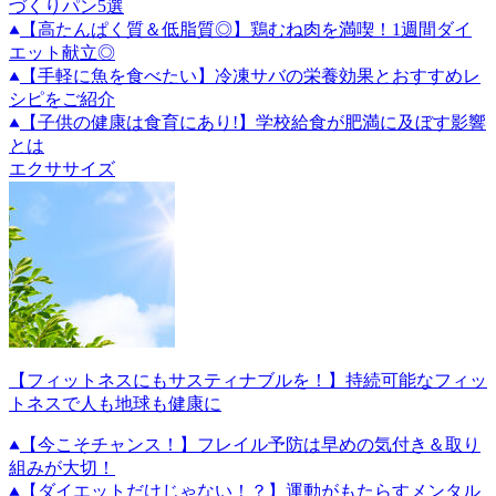
づくりパン5選
【高たんぱく質＆低脂質◎】鶏むね肉を満喫！1週間ダイ
エット献立◎
【手軽に魚を食べたい】冷凍サバの栄養効果とおすすめレ
シピをご紹介
【子供の健康は食育にあり!】学校給食が肥満に及ぼす影響
とは
エクササイズ
【フィットネスにもサスティナブルを！】持続可能なフィッ
トネスで人も地球も健康に
【今こそチャンス！】フレイル予防は早めの気付き＆取り
組みが大切！
【ダイエットだけじゃない！？】運動がもたらすメンタル