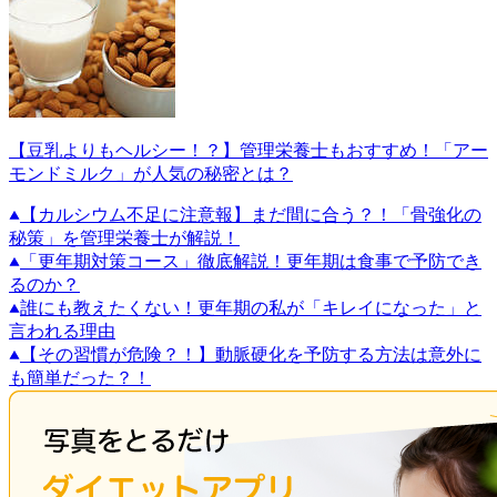
【豆乳よりもヘルシー！？】管理栄養士もおすすめ！「アー
モンドミルク」が人気の秘密とは？
【カルシウム不足に注意報】まだ間に合う？！「骨強化の
秘策」を管理栄養士が解説！
「更年期対策コース」徹底解説！更年期は食事で予防でき
るのか？
誰にも教えたくない！更年期の私が「キレイになった」と
言われる理由
【その習慣が危険？！】動脈硬化を予防する方法は意外に
も簡単だった？！