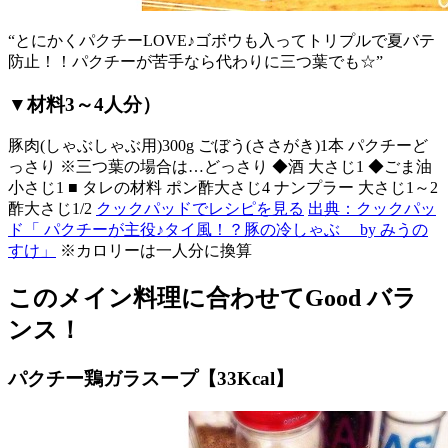
“とにかくパクチーLOVE♪ゴボウも入ってトリプルで夏バテ
防止！！パクチーが苦手なら代わりに三つ葉でも☆”
▼材料3～4人分）
豚肉(しゃぶしゃぶ用)300g ごぼう(ささがき)1本 パクチーど
っさり ※三つ葉の場合は…どっさり ◆酒 大さじ1 ◆ごま油
小さじ1 ■ タレの材料 ポン酢大さじ4 ナンプラー 大さじ1～2
酢大さじ1/2
クックパッドでレシピを見る
出典：クックパッ
ド「 パクチーが主役♪タイ風！？豚の冷しゃぶ by みうの
すけ」
※カロリーは一人分に換算
このメイン料理に合わせてGood バラ
ンス！
パクチー鶏ガラスープ【33Kcal】