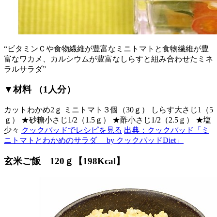
“ビタミンＣや食物繊維が豊富なミニトマトと食物繊維が豊
富なワカメ、カルシウムが豊富なしらすと組み合わせたミネ
ラルサラダ”
▼材料 （1人分）
カットわかめ2ｇ ミニトマト３個（30ｇ） しらす大さじ1（5
ｇ） ★砂糖小さじ1/2（1.5ｇ） ★酢小さじ1/2（2.5ｇ） ★塩
少々
クックパッドでレシピを見る
出典：クックパッド「ミ
ニトマトとわかめのサラダ by クックパッドDiet」
玄米ご飯 120ｇ【198Kcal】