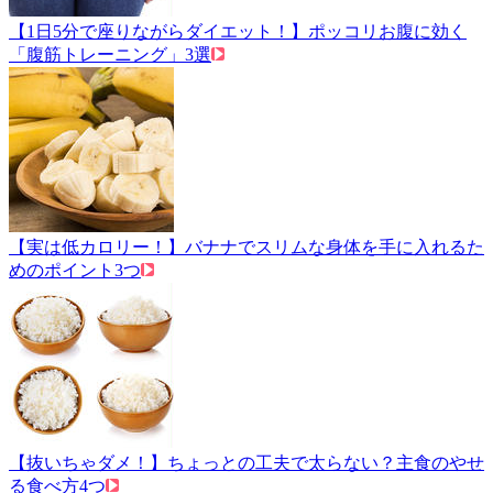
【1日5分で座りながらダイエット！】ポッコリお腹に効く
「腹筋トレーニング」3選
【実は低カロリー！】バナナでスリムな身体を手に入れるた
めのポイント3つ
【抜いちゃダメ！】ちょっとの工夫で太らない？主食のやせ
る食べ方4つ