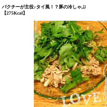
パクチーが主役♪タイ風！？豚の冷しゃぶ
【275Kcal】