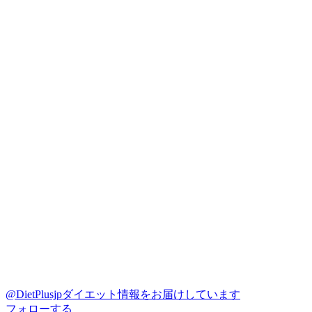
@DietPlusjp
ダイエット情報をお届けしています
フォローする