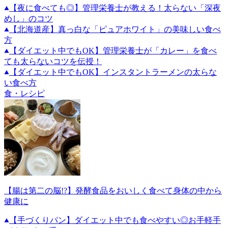
【夜に食べても◎】管理栄養士が教える！太らない「深夜
めし」のコツ
【北海道産】真っ白な「ピュアホワイト」の美味しい食べ
方
【ダイエット中でもOK】管理栄養士が「カレー」を食べ
ても太らないコツを伝授！
【ダイエット中でもOK】インスタントラーメンの太らな
い食べ方
食・レシピ
【腸は第二の脳!?】発酵食品をおいしく食べて身体の中から
健康に
【手づくりパン】ダイエット中でも食べやすい◎お手軽手