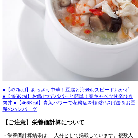
●【477kcal】あっさり中華！豆腐と海老deスピードおかず
●【496Kcal】お鍋1つでパパっと簡単！春キャベツ甘辛ひき
肉丼
●【466Kcal】青魚パワーで花粉症を軽減?!さば缶＆お豆
腐のハンバーグ
【ご注意】栄養価計算について
・栄養価計算結果は、1人分として掲載しています。複数人