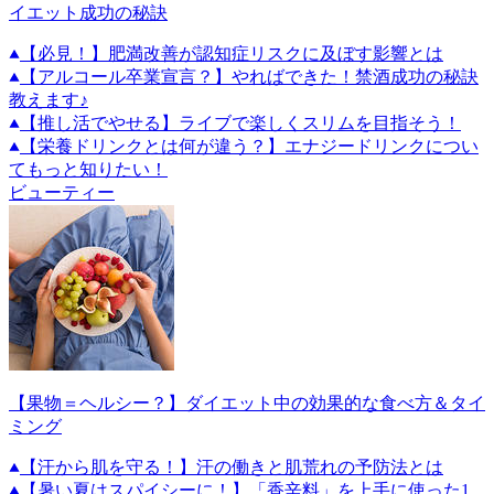
イエット成功の秘訣
【必見！】肥満改善が認知症リスクに及ぼす影響とは
【アルコール卒業宣言？】やればできた！禁酒成功の秘訣
教えます♪
【推し活でやせる】ライブで楽しくスリムを目指そう！
【栄養ドリンクとは何が違う？】エナジードリンクについ
てもっと知りたい！
ビューティー
【果物＝ヘルシー？】ダイエット中の効果的な食べ方＆タイ
ミング
【汗から肌を守る！】汗の働きと肌荒れの予防法とは
【暑い夏はスパイシーに！】「香辛料」を上手に使った1