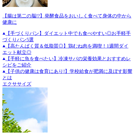
【腸は第二の脳!?】発酵食品をおいしく食べて身体の中から
健康に
【手づくりパン】ダイエット中でも食べやすい◎お手軽手
づくりパン5選
【高たんぱく質＆低脂質◎】鶏むね肉を満喫！1週間ダイ
エット献立◎
【手軽に魚を食べたい】冷凍サバの栄養効果とおすすめレ
シピをご紹介
【子供の健康は食育にあり!】学校給食が肥満に及ぼす影響
とは
エクササイズ