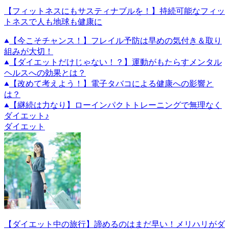
【フィットネスにもサスティナブルを！】持続可能なフィッ
トネスで人も地球も健康に
【今こそチャンス！】フレイル予防は早めの気付き＆取り
組みが大切！
【ダイエットだけじゃない！？】運動がもたらすメンタル
ヘルスへの効果とは？
【改めて考えよう！】電子タバコによる健康への影響と
は？
【継続は力なり】ローインパクトトレーニングで無理なく
ダイエット♪
ダイエット
【ダイエット中の旅行】諦めるのはまだ早い！メリハリがダ