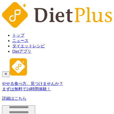
トップ
ニュース
ダイエットレシピ
Dietアプリ
やせる食べ方、見つけませんか？
まずは無料で24時間体験！
詳細はこちら