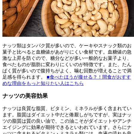
ナッツ類はタンパク質が多いので、ケーキやスナック類のお
菓子と比べると血糖値があがりにくい食材です。血糖値の急
激な上昇を防ぐので、糖分などが多い一般的なお菓子より、
食べたものが脂肪に変わりにくいのが特徴です。また、たん
ぱく質が多いので腹持ちがよく、噛む回数が増えることで満
足感を得られます。
■食べたほうが痩せる？！間食がおすす
めな理由をもっと知りたい人はこちら
ナッツの美容効果
ナッツは良質な脂質、ビタミン、ミネラルが多く含まれてい
ます。脂質はダイエット中だと倦厭しがちですが、実はナッ
ツの脂質は質の良い油で、この油こそがダイエットやアンチ
エイジングに効果が期待できるといわれています。さらにナ
ッツに含まれるビタミン・ミネラル類には、血液の流れを良