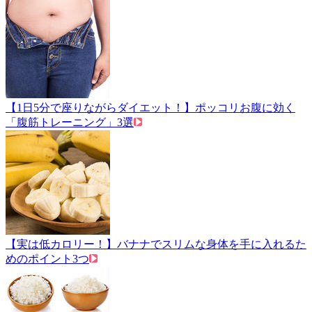
【1日5分で座りながらダイエット！】ポッコリお腹に効く
「腹筋トレーニング」3選
【実は低カロリー！】バナナでスリムな身体を手に入れるた
めのポイント3つ