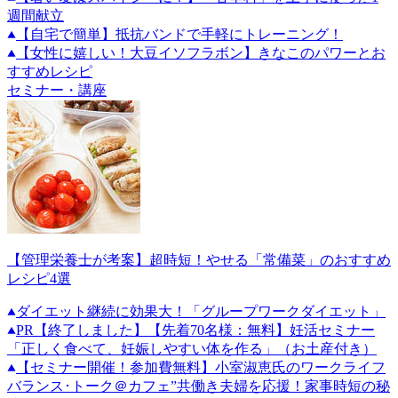
週間献立
【自宅で簡単】抵抗バンドで手軽にトレーニング！
【女性に嬉しい！大豆イソフラボン】きなこのパワーとお
すすめレシピ
セミナー・講座
【管理栄養士が考案】超時短！やせる「常備菜」のおすすめ
レシピ4選
ダイエット継続に効果大！「グループワークダイエット」
PR
【終了しました】【先着70名様：無料】妊活セミナー
「正しく食べて、妊娠しやすい体を作る」（お土産付き）
【セミナー開催！参加費無料】小室淑恵氏のワークライフ
バランス･トーク＠カフェ”共働き夫婦を応援！家事時短の秘