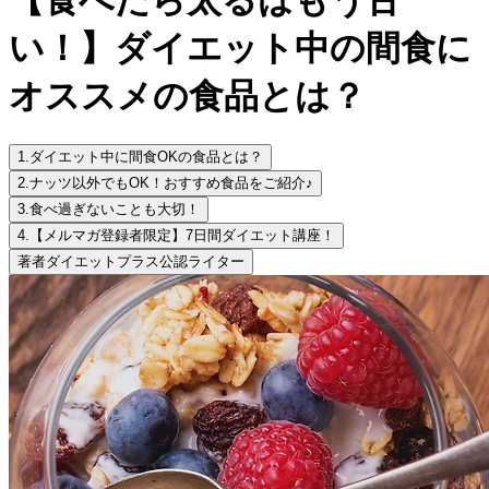
い！】ダイエット中の間食に
オススメの食品とは？
1.
ダイエット中に間食OKの食品とは？
2.
ナッツ以外でもOK！おすすめ食品をご紹介♪
3.
食べ過ぎないことも大切！
4.
【メルマガ登録者限定】7日間ダイエット講座！
著者
ダイエットプラス公認ライター