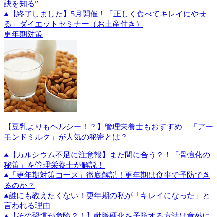
訣を知る”
【終了しました】5月開催！「正しく食べてキレイにやせ
る」ダイエットセミナー（お土産付き）
更年期対策
【豆乳よりもヘルシー！？】管理栄養士もおすすめ！「アー
モンドミルク」が人気の秘密とは？
【カルシウム不足に注意報】まだ間に合う？！「骨強化の
秘策」を管理栄養士が解説！
「更年期対策コース」徹底解説！更年期は食事で予防でき
るのか？
誰にも教えたくない！更年期の私が「キレイになった」と
言われる理由
【その習慣が危険？！】動脈硬化を予防する方法は意外に