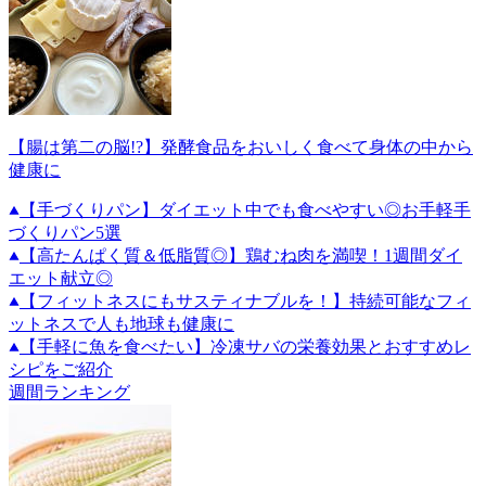
【腸は第二の脳!?】発酵食品をおいしく食べて身体の中から
健康に
【手づくりパン】ダイエット中でも食べやすい◎お手軽手
づくりパン5選
【高たんぱく質＆低脂質◎】鶏むね肉を満喫！1週間ダイ
エット献立◎
【フィットネスにもサスティナブルを！】持続可能なフィ
ットネスで人も地球も健康に
【手軽に魚を食べたい】冷凍サバの栄養効果とおすすめレ
シピをご紹介
週間ランキング