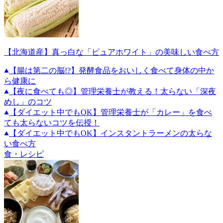
【北海道産】真っ白な「ピュアホワイト」の美味しい食べ方
【腸は第二の脳!?】発酵食品をおいしく食べて身体の中か
ら健康に
【夜に食べても◎】管理栄養士が教える！太らない「深夜
めし」のコツ
【ダイエット中でもOK】管理栄養士が「カレー」を食べ
ても太らないコツを伝授！
【ダイエット中でもOK】インスタントラーメンの太らな
い食べ方
食・レシピ