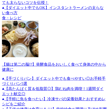
ても太らないコツを伝授！
【ダイエット中でもOK】インスタントラーメンの太らな
い食べ方
食・レシピ
【腸は第二の脳!?】発酵食品をおいしく食べて身体の中から
健康に
【手づくりパン】ダイエット中でも食べやすい◎お手軽手
づくりパン5選
【高たんぱく質＆低脂質◎】鶏むね肉を満喫！1週間ダイ
エット献立◎
【手軽に魚を食べたい】冷凍サバの栄養効果とおすすめレ
シピをご紹介