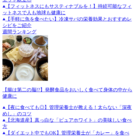
【フィットネスにもサスティナブルを！】持続可能なフィ
ットネスで人も地球も健康に
【手軽に魚を食べたい】冷凍サバの栄養効果とおすすめレ
シピをご紹介
週間ランキング
【腸は第二の脳!?】発酵食品をおいしく食べて身体の中から
健康に
【夜に食べても◎】管理栄養士が教える！太らない「深夜
めし」のコツ
【北海道産】真っ白な「ピュアホワイト」の美味しい食べ
方
【ダイエット中でもOK】管理栄養士が「カレー」を食べ