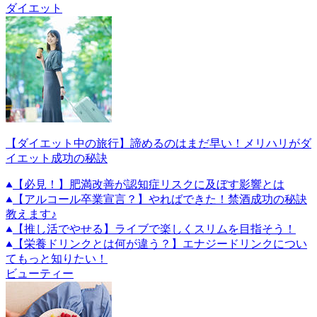
ダイエット
【ダイエット中の旅行】諦めるのはまだ早い！メリハリがダ
イエット成功の秘訣
【必見！】肥満改善が認知症リスクに及ぼす影響とは
【アルコール卒業宣言？】やればできた！禁酒成功の秘訣
教えます♪
【推し活でやせる】ライブで楽しくスリムを目指そう！
【栄養ドリンクとは何が違う？】エナジードリンクについ
てもっと知りたい！
ビューティー