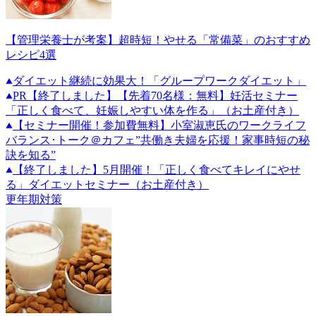
【管理栄養士が考案】超時短！やせる「常備菜」のおすすめ
レシピ4選
ダイエット継続に効果大！「グループワークダイエット」
PR
【終了しました】【先着70名様：無料】妊活セミナー
「正しく食べて、妊娠しやすい体を作る」（お土産付き）
【セミナー開催！参加費無料】小室淑恵氏のワークライフ
バランス･トーク＠カフェ”共働き夫婦を応援！家事時短の秘
訣を知る”
【終了しました】5月開催！「正しく食べてキレイにやせ
る」ダイエットセミナー（お土産付き）
更年期対策