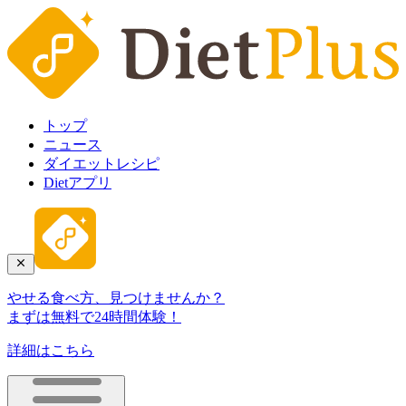
トップ
ニュース
ダイエットレシピ
Dietアプリ
やせる食べ方、見つけませんか？
まずは無料で24時間体験！
詳細はこちら