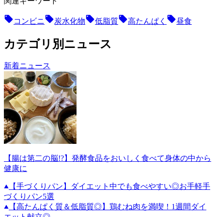
関連キーワード
コンビニ
炭水化物
低脂質
高たんぱく
昼食
カテゴリ別ニュース
新着ニュース
【腸は第二の脳!?】発酵食品をおいしく食べて身体の中から
健康に
【手づくりパン】ダイエット中でも食べやすい◎お手軽手
づくりパン5選
【高たんぱく質＆低脂質◎】鶏むね肉を満喫！1週間ダイ
エット献立◎