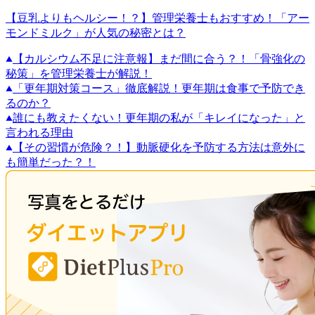
【豆乳よりもヘルシー！？】管理栄養士もおすすめ！「アー
モンドミルク」が人気の秘密とは？
【カルシウム不足に注意報】まだ間に合う？！「骨強化の
秘策」を管理栄養士が解説！
「更年期対策コース」徹底解説！更年期は食事で予防でき
るのか？
誰にも教えたくない！更年期の私が「キレイになった」と
言われる理由
【その習慣が危険？！】動脈硬化を予防する方法は意外に
も簡単だった？！