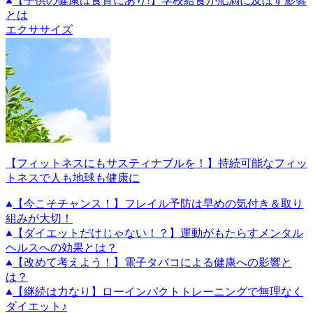
【子供の健康は食育にあり!】学校給食が肥満に及ぼす影響
とは
エクササイズ
【フィットネスにもサスティナブルを！】持続可能なフィッ
トネスで人も地球も健康に
【今こそチャンス！】フレイル予防は早めの気付き＆取り
組みが大切！
【ダイエットだけじゃない！？】運動がもたらすメンタル
ヘルスへの効果とは？
【改めて考えよう！】電子タバコによる健康への影響と
は？
【継続は力なり】ローインパクトトレーニングで無理なく
ダイエット♪