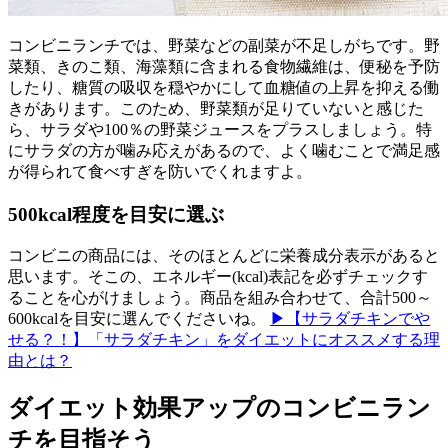
コンビニランチでは、野菜などの副菜が不足しがちです。野
菜類、きのこ類、海藻類に含まれる食物繊維は、便秘を予防
したり、糖質の吸収を穏やかにして血糖値の上昇を抑える働
きがあります。このため、野菜類が足りていないと感じた
ら、サラダや100％の野菜ジュースをプラスしましょう。特
にサラダの方が噛み応えがあるので、よく噛むことで満足感
が得られて食べすぎを防いでくれますよ。
500kcal程度を目安に選ぶ
コンビニの商品には、そのほとんどに栄養成分表示があると
思います。そこの、エネルギー(kcal)表記を必ずチェックす
ることを心がけましょう。商品を組み合わせて、合計500～
600kcalを目安に選んでくださいね。
▶【サラダチキンでや
せる？！】「サラダチキン」をダイエットにオススメする理
由とは？
ダイエット効果アップのコンビニラン
チを目指そう