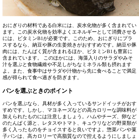
おにぎりの材料である白米には、炭水化物が多く含まれてい
ます。この炭水化物を効率よくエネルギーとして消費させる
には、ビタミンB1が必要です。このため、おにぎりにプラ
スするなら、納豆や豚の生姜焼きがおすすめです。納豆や豚
肉には、たんぱく質が含まれるほか、ビタミンB1も豊富に
含まれています。 このほかには、海藻入りのサラダやみそ
汁を選ぶと食物繊維や不足しがちなミネラル類も摂れます
よ。また、食事中はサラダや汁物から先に食べることで満足
感が得られて食べ過ぎを防ぎます。
パンを選ぶときのポイント
パンを選ぶなら、具材が多く入っているサンドイッチがおす
すめです。しかし、マヨネーズなどの高カロリーな調味料が
加えられたものには注意しましょう。ハムやチーズ、卵など
のたんぱく源と、レタスやトマト、キュウリなどの野菜類が
多く入ったものをチョイスすると良いですよ。惣菜パンや菓
子パンは、高カロリーで高脂質なので控えるようにしましょ