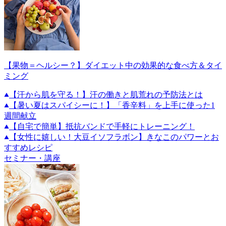
【果物＝ヘルシー？】ダイエット中の効果的な食べ方＆タイ
ミング
【汗から肌を守る！】汗の働きと肌荒れの予防法とは
【暑い夏はスパイシーに！】「香辛料」を上手に使った1
週間献立
【自宅で簡単】抵抗バンドで手軽にトレーニング！
【女性に嬉しい！大豆イソフラボン】きなこのパワーとお
すすめレシピ
セミナー・講座