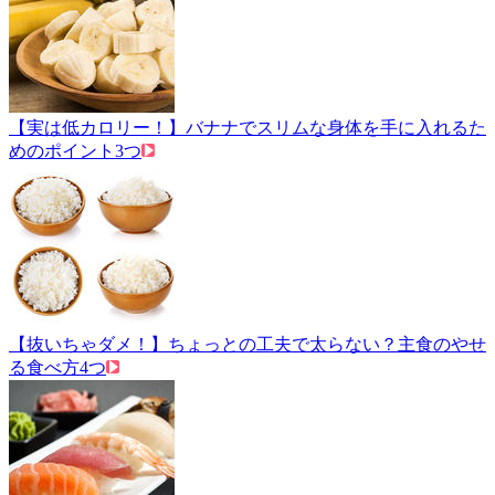
【実は低カロリー！】バナナでスリムな身体を手に入れるた
めのポイント3つ
【抜いちゃダメ！】ちょっとの工夫で太らない？主食のやせ
る食べ方4つ