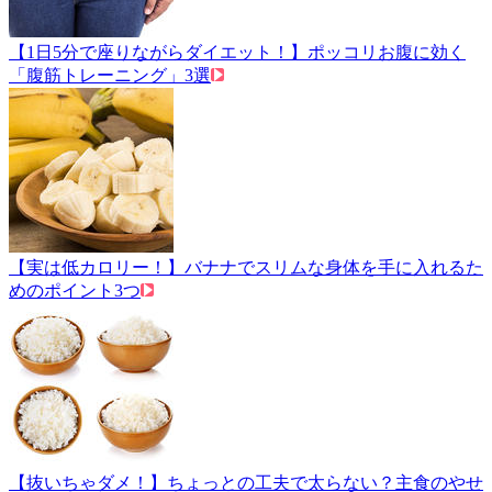
【1日5分で座りながらダイエット！】ポッコリお腹に効く
「腹筋トレーニング」3選
【実は低カロリー！】バナナでスリムな身体を手に入れるた
めのポイント3つ
【抜いちゃダメ！】ちょっとの工夫で太らない？主食のやせ