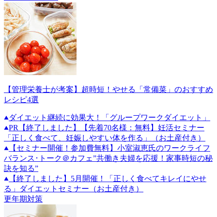
【管理栄養士が考案】超時短！やせる「常備菜」のおすすめ
レシピ4選
ダイエット継続に効果大！「グループワークダイエット」
PR
【終了しました】【先着70名様：無料】妊活セミナー
「正しく食べて、妊娠しやすい体を作る」（お土産付き）
【セミナー開催！参加費無料】小室淑恵氏のワークライフ
バランス･トーク＠カフェ”共働き夫婦を応援！家事時短の秘
訣を知る”
【終了しました】5月開催！「正しく食べてキレイにやせ
る」ダイエットセミナー（お土産付き）
更年期対策