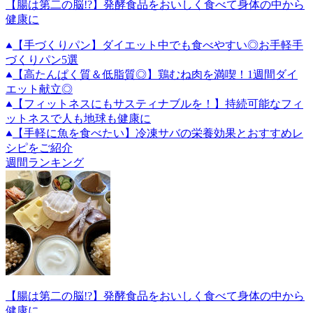
【腸は第二の脳!?】発酵食品をおいしく食べて身体の中から
健康に
【手づくりパン】ダイエット中でも食べやすい◎お手軽手
づくりパン5選
【高たんぱく質＆低脂質◎】鶏むね肉を満喫！1週間ダイ
エット献立◎
【フィットネスにもサスティナブルを！】持続可能なフィ
ットネスで人も地球も健康に
【手軽に魚を食べたい】冷凍サバの栄養効果とおすすめレ
シピをご紹介
週間ランキング
【腸は第二の脳!?】発酵食品をおいしく食べて身体の中から
健康に