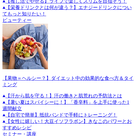
【推し活でやせる】ライブで楽しくスリムを目指そう！
【栄養ドリンクとは何が違う？】エナジードリンクについ
てもっと知りたい！
ビューティー
【果物＝ヘルシー？】ダイエット中の効果的な食べ方＆タイ
ミング
【汗から肌を守る！】汗の働きと肌荒れの予防法とは
【暑い夏はスパイシーに！】「香辛料」を上手に使った1
週間献立
【自宅で簡単】抵抗バンドで手軽にトレーニング！
【女性に嬉しい！大豆イソフラボン】きなこのパワーとお
すすめレシピ
セミナー・講座