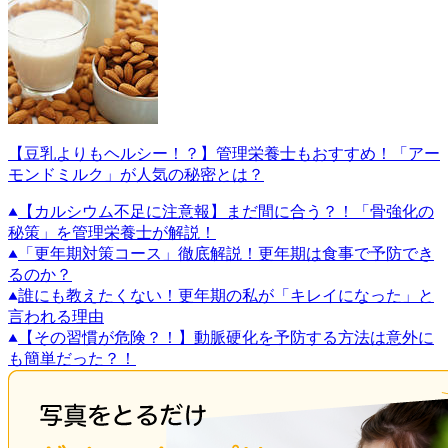
【豆乳よりもヘルシー！？】管理栄養士もおすすめ！「アー
モンドミルク」が人気の秘密とは？
【カルシウム不足に注意報】まだ間に合う？！「骨強化の
秘策」を管理栄養士が解説！
「更年期対策コース」徹底解説！更年期は食事で予防でき
るのか？
誰にも教えたくない！更年期の私が「キレイになった」と
言われる理由
【その習慣が危険？！】動脈硬化を予防する方法は意外に
も簡単だった？！