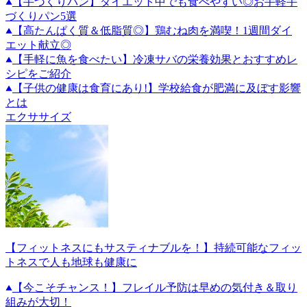
【手づくりパン】ダイエット中でも食べやすい◎お手軽手
づくりパン5選
【高たんぱく質＆低脂質◎】鶏むね肉を満喫！1週間ダイ
エット献立◎
【手軽に魚を食べたい】冷凍サバの栄養効果とおすすめレ
シピをご紹介
【子供の健康は食育にあり!】学校給食が肥満に及ぼす影響
とは
エクササイズ
【フィットネスにもサスティナブルを！】持続可能なフィッ
トネスで人も地球も健康に
【今こそチャンス！】フレイル予防は早めの気付き＆取り
組みが大切！