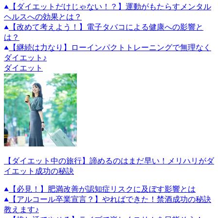
【ダイエットだけじゃない！？】運動がもたらすメンタル
ヘルスへの効果とは？
【改めて考えよう！】電子タバコによる健康への影響と
は？
【継続は力なり】ローインパクトトレーニングで無理なく
ダイエット♪
ダイエット
【ダイエット中の旅行】諦めるのはまだ早い！メリハリがダ
イエット成功の秘訣
【必見！】肥満改善が認知症リスクに及ぼす影響とは
【アルコール卒業宣言？】やればできた！禁酒成功の秘訣
教えます♪