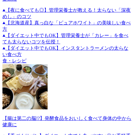
【夜に食べても◎】管理栄養士が教える！太らない「深夜
めし」のコツ
【北海道産】真っ白な「ピュアホワイト」の美味しい食べ
方
【ダイエット中でもOK】管理栄養士が「カレー」を食べ
ても太らないコツを伝授！
【ダイエット中でもOK】インスタントラーメンの太らな
い食べ方
食・レシピ
【腸は第二の脳!?】発酵食品をおいしく食べて身体の中から
健康に