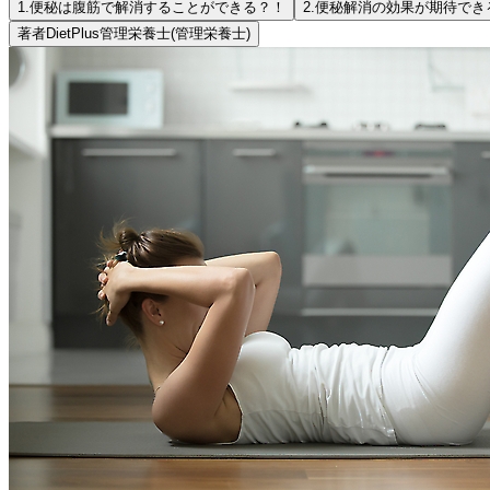
1.
便秘は腹筋で解消することができる？！
2.
便秘解消の効果が期待でき
著者
DietPlus管理栄養士
(管理栄養士)