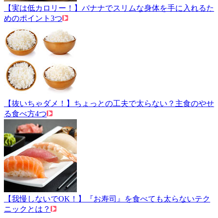
【実は低カロリー！】バナナでスリムな身体を手に入れるた
めのポイント3つ
【抜いちゃダメ！】ちょっとの工夫で太らない？主食のやせ
る食べ方4つ
【我慢しないでOK！】『お寿司』を食べても太らないテク
ニックとは？