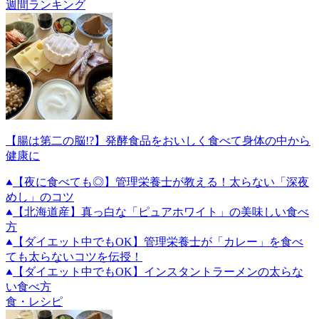
週間ランキング
【腸は第二の脳!?】発酵食品をおいしく食べて身体の中から
健康に
【夜に食べても◎】管理栄養士が教える！太らない「深夜
めし」のコツ
【北海道産】真っ白な「ピュアホワイト」の美味しい食べ
方
【ダイエット中でもOK】管理栄養士が「カレー」を食べ
ても太らないコツを伝授！
【ダイエット中でもOK】インスタントラーメンの太らな
い食べ方
食・レシピ