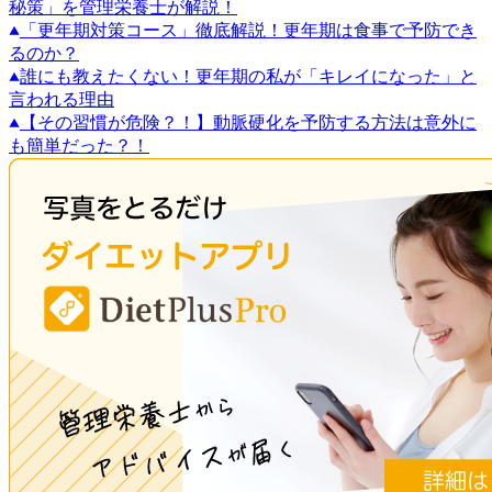
秘策」を管理栄養士が解説！
「更年期対策コース」徹底解説！更年期は食事で予防でき
るのか？
誰にも教えたくない！更年期の私が「キレイになった」と
言われる理由
【その習慣が危険？！】動脈硬化を予防する方法は意外に
も簡単だった？！