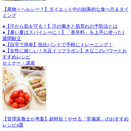
【果物＝ヘルシー？】ダイエット中の効果的な食べ方＆タイ
ミング
【汗から肌を守る！】汗の働きと肌荒れの予防法とは
【暑い夏はスパイシーに！】「香辛料」を上手に使った1
週間献立
【自宅で簡単】抵抗バンドで手軽にトレーニング！
【女性に嬉しい！大豆イソフラボン】きなこのパワーとお
すすめレシピ
セミナー・講座
【管理栄養士が考案】超時短！やせる「常備菜」のおすすめ
レシピ4選