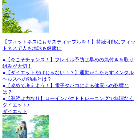
【フィットネスにもサスティナブルを！】持続可能なフィッ
トネスで人も地球も健康に
【今こそチャンス！】フレイル予防は早めの気付き＆取り
組みが大切！
【ダイエットだけじゃない！？】運動がもたらすメンタル
ヘルスへの効果とは？
【改めて考えよう！】電子タバコによる健康への影響と
は？
【継続は力なり】ローインパクトトレーニングで無理なく
ダイエット♪
ダイエット