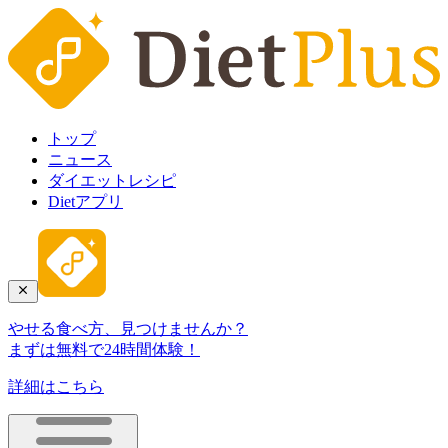
トップ
ニュース
ダイエットレシピ
Dietアプリ
やせる食べ方、見つけませんか？
まずは無料で24時間体験！
詳細はこちら