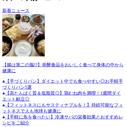
新着ニュース
【腸は第二の脳!?】発酵食品をおいしく食べて身体の中から
健康に
【手づくりパン】ダイエット中でも食べやすい◎お手軽手
づくりパン5選
【高たんぱく質＆低脂質◎】鶏むね肉を満喫！1週間ダイ
エット献立◎
【フィットネスにもサスティナブルを！】持続可能なフィ
ットネスで人も地球も健康に
【手軽に魚を食べたい】冷凍サバの栄養効果とおすすめレ
シピをご紹介