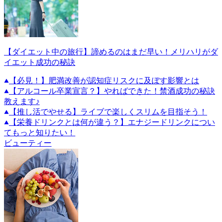
【ダイエット中の旅行】諦めるのはまだ早い！メリハリがダ
イエット成功の秘訣
【必見！】肥満改善が認知症リスクに及ぼす影響とは
【アルコール卒業宣言？】やればできた！禁酒成功の秘訣
教えます♪
【推し活でやせる】ライブで楽しくスリムを目指そう！
【栄養ドリンクとは何が違う？】エナジードリンクについ
てもっと知りたい！
ビューティー