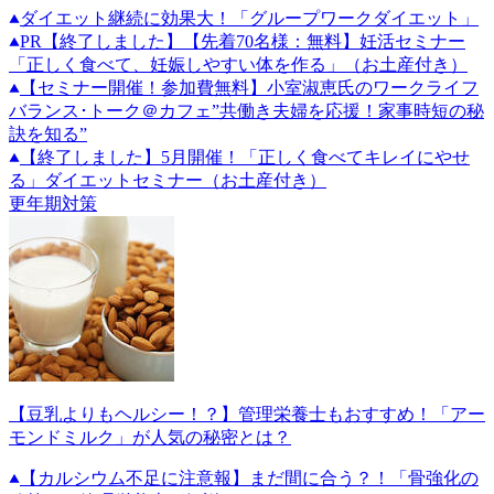
ダイエット継続に効果大！「グループワークダイエット」
PR
【終了しました】【先着70名様：無料】妊活セミナー
「正しく食べて、妊娠しやすい体を作る」（お土産付き）
【セミナー開催！参加費無料】小室淑恵氏のワークライフ
バランス･トーク＠カフェ”共働き夫婦を応援！家事時短の秘
訣を知る”
【終了しました】5月開催！「正しく食べてキレイにやせ
る」ダイエットセミナー（お土産付き）
更年期対策
【豆乳よりもヘルシー！？】管理栄養士もおすすめ！「アー
モンドミルク」が人気の秘密とは？
【カルシウム不足に注意報】まだ間に合う？！「骨強化の