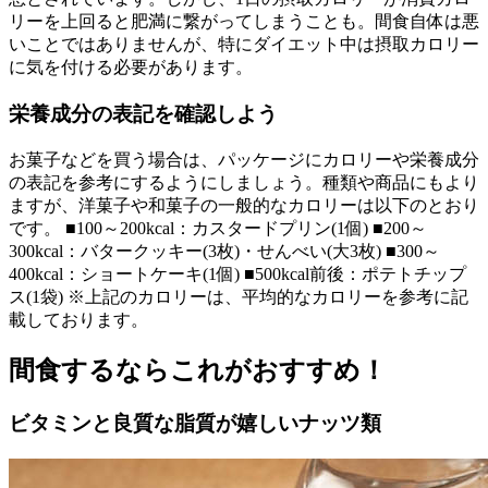
リーを上回ると肥満に繋がってしまうことも。間食自体は悪
いことではありませんが、特にダイエット中は摂取カロリー
に気を付ける必要があります。
栄養成分の表記を確認しよう
お菓子などを買う場合は、パッケージにカロリーや栄養成分
の表記を参考にするようにしましょう。種類や商品にもより
ますが、洋菓子や和菓子の一般的なカロリーは以下のとおり
です。 ■100～200kcal：カスタードプリン(1個) ■200～
300kcal：バタークッキー(3枚)・せんべい(大3枚) ■300～
400kcal：ショートケーキ(1個) ■500kcal前後：ポテトチップ
ス(1袋) ※上記のカロリーは、平均的なカロリーを参考に記
載しております。
間食するならこれがおすすめ！
ビタミンと良質な脂質が嬉しいナッツ類