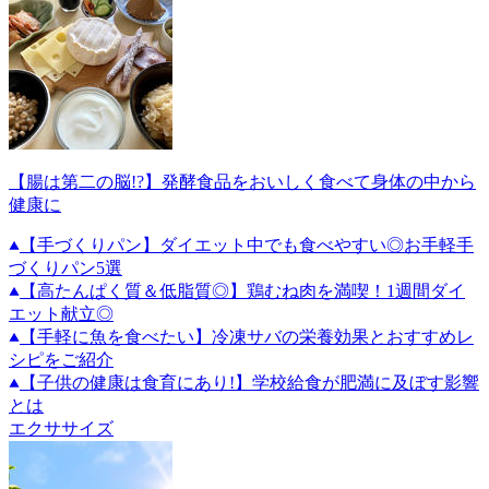
【腸は第二の脳!?】発酵食品をおいしく食べて身体の中から
健康に
【手づくりパン】ダイエット中でも食べやすい◎お手軽手
づくりパン5選
【高たんぱく質＆低脂質◎】鶏むね肉を満喫！1週間ダイ
エット献立◎
【手軽に魚を食べたい】冷凍サバの栄養効果とおすすめレ
シピをご紹介
【子供の健康は食育にあり!】学校給食が肥満に及ぼす影響
とは
エクササイズ