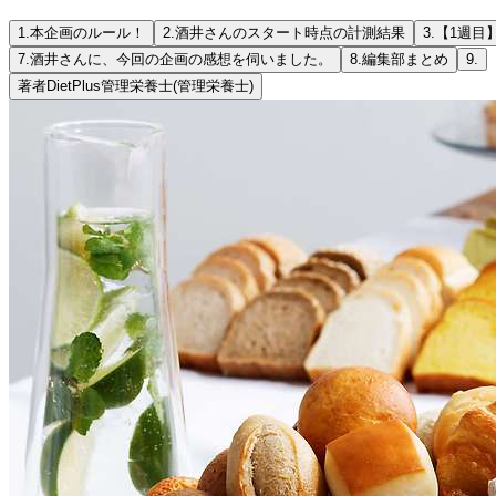
1.
本企画のルール！
2.
酒井さんのスタート時点の計測結果
3.
【1週目
7.
酒井さんに、今回の企画の感想を伺いました。
8.
編集部まとめ
9.
著者
DietPlus管理栄養士
(管理栄養士)