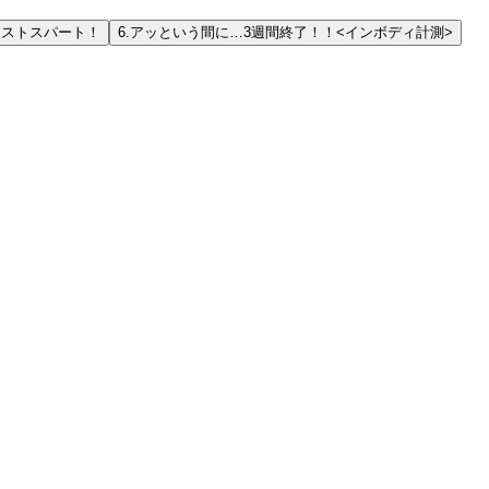
ラストスパート！
6.
アッという間に…3週間終了！！<インボディ計測>