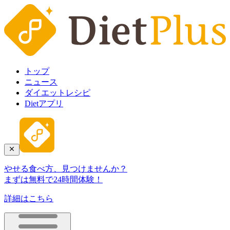
トップ
ニュース
ダイエットレシピ
Dietアプリ
やせる食べ方、見つけませんか？
まずは無料で24時間体験！
詳細はこちら