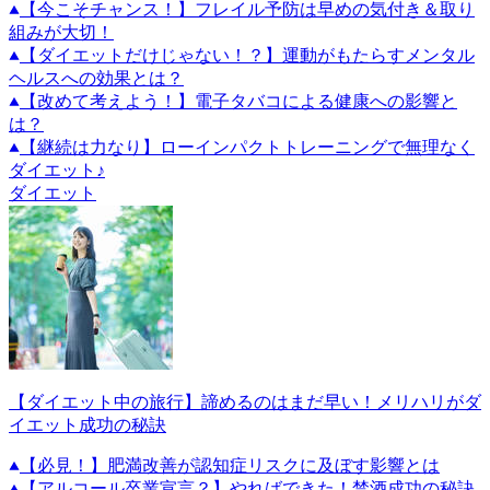
【今こそチャンス！】フレイル予防は早めの気付き＆取り
組みが大切！
【ダイエットだけじゃない！？】運動がもたらすメンタル
ヘルスへの効果とは？
【改めて考えよう！】電子タバコによる健康への影響と
は？
【継続は力なり】ローインパクトトレーニングで無理なく
ダイエット♪
ダイエット
【ダイエット中の旅行】諦めるのはまだ早い！メリハリがダ
イエット成功の秘訣
【必見！】肥満改善が認知症リスクに及ぼす影響とは
【アルコール卒業宣言？】やればできた！禁酒成功の秘訣