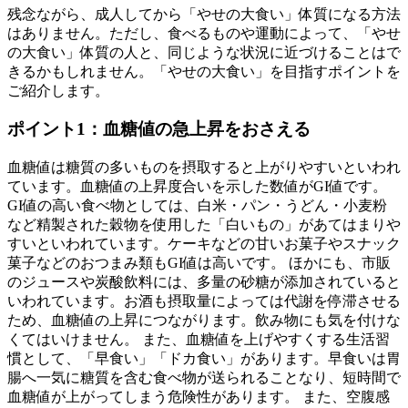
残念ながら、成人してから「やせの大食い」体質になる方法
はありません。ただし、食べるものや運動によって、「やせ
の大食い」体質の人と、同じような状況に近づけることはで
きるかもしれません。「やせの大食い」を目指すポイントを
ご紹介します。
ポイント1：血糖値の急上昇をおさえる
血糖値は糖質の多いものを摂取すると上がりやすいといわれ
ています。血糖値の上昇度合いを示した数値がGI値です。
GI値の高い食べ物としては、白米・パン・うどん・小麦粉
など精製された穀物を使用した「白いもの」があてはまりや
すいといわれています。ケーキなどの甘いお菓子やスナック
菓子などのおつまみ類もGI値は高いです。 ほかにも、市販
のジュースや炭酸飲料には、多量の砂糖が添加されていると
いわれています。お酒も摂取量によっては代謝を停滞させる
ため、血糖値の上昇につながります。飲み物にも気を付けな
くてはいけません。 また、血糖値を上げやすくする生活習
慣として、「早食い」「ドカ食い」があります。早食いは胃
腸へ一気に糖質を含む食べ物が送られることなり、短時間で
血糖値が上がってしまう危険性があります。 また、空腹感