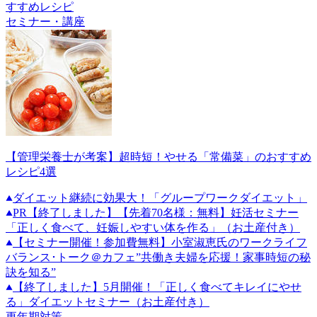
すすめレシピ
セミナー・講座
【管理栄養士が考案】超時短！やせる「常備菜」のおすすめ
レシピ4選
ダイエット継続に効果大！「グループワークダイエット」
PR
【終了しました】【先着70名様：無料】妊活セミナー
「正しく食べて、妊娠しやすい体を作る」（お土産付き）
【セミナー開催！参加費無料】小室淑恵氏のワークライフ
バランス･トーク＠カフェ”共働き夫婦を応援！家事時短の秘
訣を知る”
【終了しました】5月開催！「正しく食べてキレイにやせ
る」ダイエットセミナー（お土産付き）
更年期対策