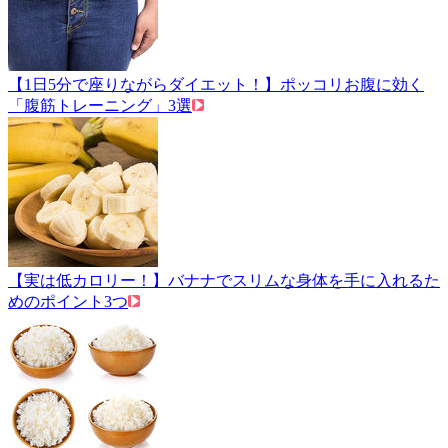
【1日5分で座りながらダイエット！】ポッコリお腹に効く
「腹筋トレーニング」3選
【実は低カロリー！】バナナでスリムな身体を手に入れるた
めのポイント3つ