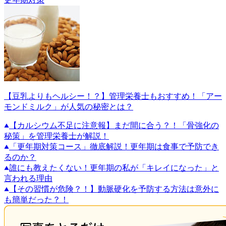
【豆乳よりもヘルシー！？】管理栄養士もおすすめ！「アー
モンドミルク」が人気の秘密とは？
【カルシウム不足に注意報】まだ間に合う？！「骨強化の
秘策」を管理栄養士が解説！
「更年期対策コース」徹底解説！更年期は食事で予防でき
るのか？
誰にも教えたくない！更年期の私が「キレイになった」と
言われる理由
【その習慣が危険？！】動脈硬化を予防する方法は意外に
も簡単だった？！