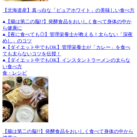
【北海道産】真っ白な「ピュアホワイト」の美味しい食べ方
【腸は第二の脳!?】発酵食品をおいしく食べて身体の中か
ら健康に
【夜に食べても◎】管理栄養士が教える！太らない「深夜
めし」のコツ
【ダイエット中でもOK】管理栄養士が「カレー」を食べ
ても太らないコツを伝授！
【ダイエット中でもOK】インスタントラーメンの太らな
い食べ方
食・レシピ
【腸は第二の脳!?】発酵食品をおいしく食べて身体の中から