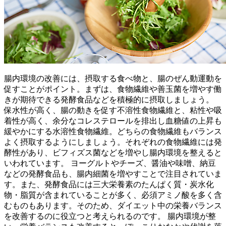
腸内環境の改善には、摂取する食べ物と、腸のぜん動運動を
促すことがポイント。まずは、食物繊維や善玉菌を増やす働
きが期待できる発酵食品などを積極的に摂取しましょう。
保水性が高く、腸の動きを促す不溶性食物繊維と、粘性や吸
着性が高く、余分なコレステロールを排出し血糖値の上昇も
緩やかにする水溶性食物繊維。どちらの食物繊維もバランス
よく摂取するようにしましょう。それぞれの食物繊維には発
酵性があり、ビフィズス菌などを増やし腸内環境を整えると
いわれています。 ヨーグルトやチーズ、醤油や味噌、納豆
などの発酵食品も、腸内細菌を増やすことで注目されていま
す。また、発酵食品には三大栄養素のたんぱく質・炭水化
物・脂質が含まれていることが多く、必須アミノ酸を多く含
むものもあります。そのため、ダイエット中の栄養バランス
を改善するのに役立つと考えられるのです。 腸内環境が整