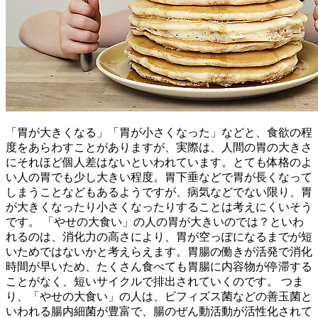
「胃が大きくなる」「胃が小さくなった」などと、食欲の程
度をあらわすことがありますが、実際は、人間の胃の大きさ
にそれほど個人差はないといわれています。とても体格のよ
い人の胃でも少し大きい程度。胃下垂などで胃が長くなって
しまうことなどもあるようですが、病気などでない限り、胃
が大きくなったり小さくなったりすることは考えにくいそう
です。 「やせの大食い」の人の胃が大きいのでは？といわ
れるのは、消化力の高さにより、胃が空っぽになるまでが短
いためではないかと考えらえます。胃腸の働きが活発で消化
時間が早いため、たくさん食べても胃腸に内容物が停滞する
ことがなく、短いサイクルで排出されていくのです。 つま
り、「やせの大食い」の人は、ビフィズス菌などの善玉菌と
いわれる腸内細菌が豊富で、腸のぜん動活動が活性化されて