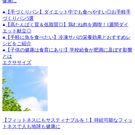
健康に
【手づくりパン】ダイエット中でも食べやすい◎お手軽手
づくりパン5選
【高たんぱく質＆低脂質◎】鶏むね肉を満喫！1週間ダイ
エット献立◎
【手軽に魚を食べたい】冷凍サバの栄養効果とおすすめレ
シピをご紹介
【子供の健康は食育にあり!】学校給食が肥満に及ぼす影響
とは
エクササイズ
【フィットネスにもサスティナブルを！】持続可能なフィッ
トネスで人も地球も健康に