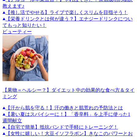
教えます♪
【推し活でやせる】ライブで楽しくスリムを目指そう！
【栄養ドリンクとは何が違う？】エナジードリンクについ
てもっと知りたい！
ビューティー
【果物＝ヘルシー？】ダイエット中の効果的な食べ方＆タイ
ミング
【汗から肌を守る！】汗の働きと肌荒れの予防法とは
【暑い夏はスパイシーに！】「香辛料」を上手に使った1
週間献立
【自宅で簡単】抵抗バンドで手軽にトレーニング！
【女性に嬉しい！大豆イソフラボン】きなこのパワーとお