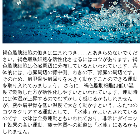
褐色脂肪細胞の働きは生まれつき……とあきらめないでくだ
さい。褐色脂肪細胞を活性化させるにはコツがあります。褐
色脂肪細胞は心臓周辺に分布しているといわれています。具
体的には、心臓周辺の背中側、わきの下、腎臓の周辺です。
そのため、肩甲骨や肩回りを大きく動かすことのできる運動
を取り入れてみましょう。 さらに、褐色脂肪細胞は低い温
度で刺激した方が活性化しやすいといわれています。運動時
には体温が上昇するのでむずかしく感じるかもしれません
が、腕や肩甲骨を低い温度で大きく動かすという、ふたつの
コツをクリアする運動として、「水泳」がよいとされている
のです！水泳は全身運動ともいわれており、非常にダイエッ
ト効果の高い運動。痩せ体質への近道は「水泳」にあるかも
しれません。