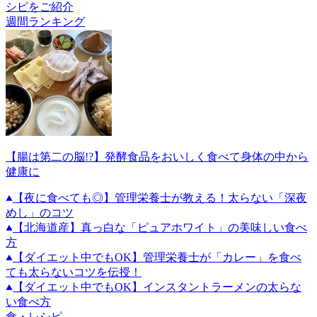
シピをご紹介
週間ランキング
【腸は第二の脳!?】発酵食品をおいしく食べて身体の中から
健康に
【夜に食べても◎】管理栄養士が教える！太らない「深夜
めし」のコツ
【北海道産】真っ白な「ピュアホワイト」の美味しい食べ
方
【ダイエット中でもOK】管理栄養士が「カレー」を食べ
ても太らないコツを伝授！
【ダイエット中でもOK】インスタントラーメンの太らな
い食べ方
食・レシピ