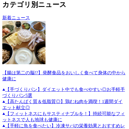
カテゴリ別ニュース
新着ニュース
【腸は第二の脳!?】発酵食品をおいしく食べて身体の中から
健康に
【手づくりパン】ダイエット中でも食べやすい◎お手軽手
づくりパン5選
【高たんぱく質＆低脂質◎】鶏むね肉を満喫！1週間ダイ
エット献立◎
【フィットネスにもサスティナブルを！】持続可能なフィ
ットネスで人も地球も健康に
【手軽に魚を食べたい】冷凍サバの栄養効果とおすすめレ