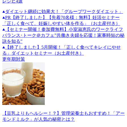
レシピ4選
ダイエット継続に効果大！「グループワークダイエット」
PR
【終了しました】【先着70名様：無料】妊活セミナー
「正しく食べて、妊娠しやすい体を作る」（お土産付き）
【セミナー開催！参加費無料】小室淑恵氏のワークライフ
バランス･トーク＠カフェ”共働き夫婦を応援！家事時短の秘
訣を知る”
【終了しました】5月開催！「正しく食べてキレイにやせ
る」ダイエットセミナー（お土産付き）
更年期対策
【豆乳よりもヘルシー！？】管理栄養士もおすすめ！「アー
モンドミルク」が人気の秘密とは？