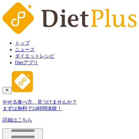
トップ
ニュース
ダイエットレシピ
Dietアプリ
やせる食べ方、見つけませんか？
まずは無料で24時間体験！
詳細はこちら