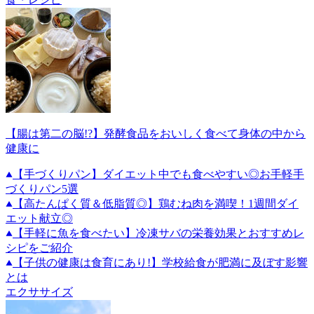
【腸は第二の脳!?】発酵食品をおいしく食べて身体の中から
健康に
【手づくりパン】ダイエット中でも食べやすい◎お手軽手
づくりパン5選
【高たんぱく質＆低脂質◎】鶏むね肉を満喫！1週間ダイ
エット献立◎
【手軽に魚を食べたい】冷凍サバの栄養効果とおすすめレ
シピをご紹介
【子供の健康は食育にあり!】学校給食が肥満に及ぼす影響
とは
エクササイズ