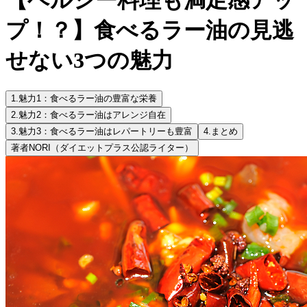
プ！？】食べるラー油の見逃
せない3つの魅力
1.
魅力1：食べるラー油の豊富な栄養
2.
魅力2：食べるラー油はアレンジ自在
3.
魅力3：食べるラー油はレパートリーも豊富
4.
まとめ
著者
NORI（ダイエットプラス公認ライター）