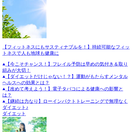
【フィットネスにもサスティナブルを！】持続可能なフィッ
トネスで人も地球も健康に
【今こそチャンス！】フレイル予防は早めの気付き＆取り
組みが大切！
【ダイエットだけじゃない！？】運動がもたらすメンタル
ヘルスへの効果とは？
【改めて考えよう！】電子タバコによる健康への影響と
は？
【継続は力なり】ローインパクトトレーニングで無理なく
ダイエット♪
ダイエット