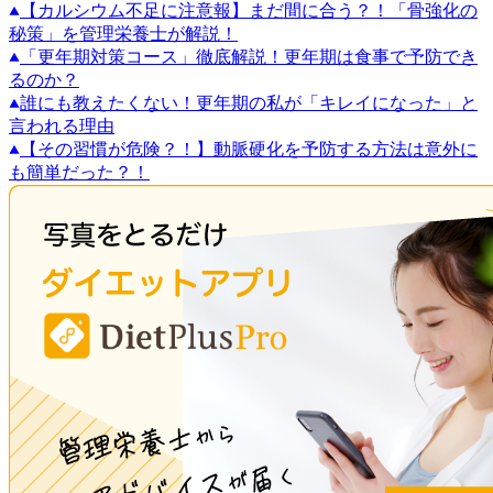
【カルシウム不足に注意報】まだ間に合う？！「骨強化の
秘策」を管理栄養士が解説！
「更年期対策コース」徹底解説！更年期は食事で予防でき
るのか？
誰にも教えたくない！更年期の私が「キレイになった」と
言われる理由
【その習慣が危険？！】動脈硬化を予防する方法は意外に
も簡単だった？！