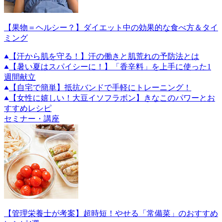
【果物＝ヘルシー？】ダイエット中の効果的な食べ方＆タイ
ミング
【汗から肌を守る！】汗の働きと肌荒れの予防法とは
【暑い夏はスパイシーに！】「香辛料」を上手に使った1
週間献立
【自宅で簡単】抵抗バンドで手軽にトレーニング！
【女性に嬉しい！大豆イソフラボン】きなこのパワーとお
すすめレシピ
セミナー・講座
【管理栄養士が考案】超時短！やせる「常備菜」のおすすめ