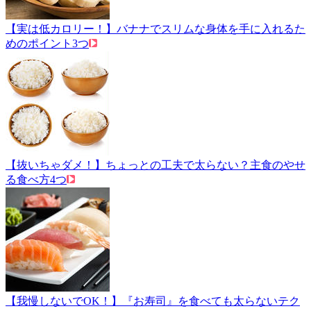
【実は低カロリー！】バナナでスリムな身体を手に入れるた
めのポイント3つ
【抜いちゃダメ！】ちょっとの工夫で太らない？主食のやせ
る食べ方4つ
【我慢しないでOK！】『お寿司』を食べても太らないテク