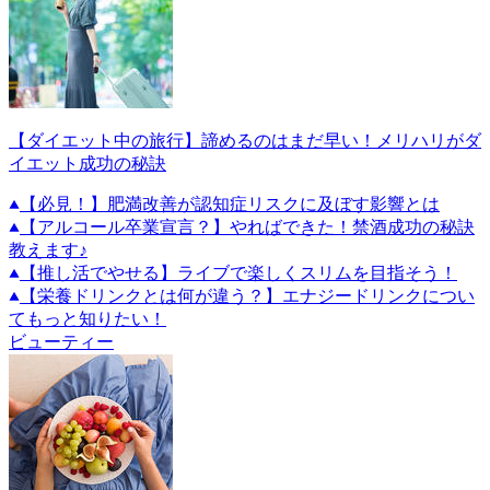
【ダイエット中の旅行】諦めるのはまだ早い！メリハリがダ
イエット成功の秘訣
【必見！】肥満改善が認知症リスクに及ぼす影響とは
【アルコール卒業宣言？】やればできた！禁酒成功の秘訣
教えます♪
【推し活でやせる】ライブで楽しくスリムを目指そう！
【栄養ドリンクとは何が違う？】エナジードリンクについ
てもっと知りたい！
ビューティー