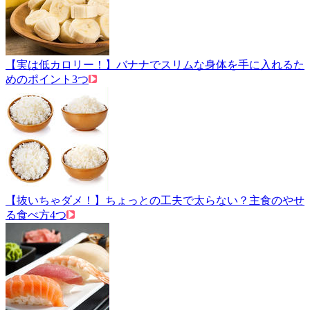
【実は低カロリー！】バナナでスリムな身体を手に入れるた
めのポイント3つ
【抜いちゃダメ！】ちょっとの工夫で太らない？主食のやせ
る食べ方4つ