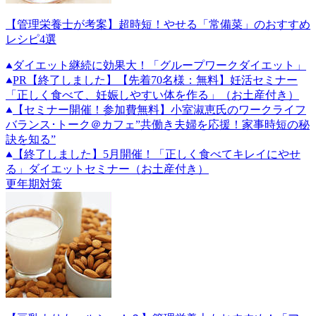
【管理栄養士が考案】超時短！やせる「常備菜」のおすすめ
レシピ4選
ダイエット継続に効果大！「グループワークダイエット」
PR
【終了しました】【先着70名様：無料】妊活セミナー
「正しく食べて、妊娠しやすい体を作る」（お土産付き）
【セミナー開催！参加費無料】小室淑恵氏のワークライフ
バランス･トーク＠カフェ”共働き夫婦を応援！家事時短の秘
訣を知る”
【終了しました】5月開催！「正しく食べてキレイにやせ
る」ダイエットセミナー（お土産付き）
更年期対策