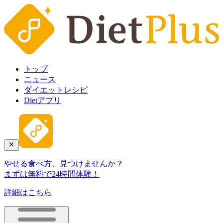
トップ
ニュース
ダイエットレシピ
Dietアプリ
やせる食べ方、見つけませんか？
まずは無料で24時間体験！
詳細はこちら