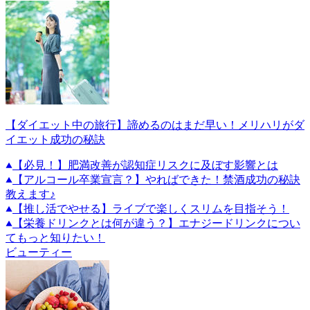
【ダイエット中の旅行】諦めるのはまだ早い！メリハリがダ
イエット成功の秘訣
【必見！】肥満改善が認知症リスクに及ぼす影響とは
【アルコール卒業宣言？】やればできた！禁酒成功の秘訣
教えます♪
【推し活でやせる】ライブで楽しくスリムを目指そう！
【栄養ドリンクとは何が違う？】エナジードリンクについ
てもっと知りたい！
ビューティー