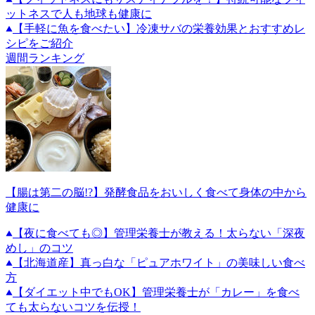
ットネスで人も地球も健康に
【手軽に魚を食べたい】冷凍サバの栄養効果とおすすめレ
シピをご紹介
週間ランキング
【腸は第二の脳!?】発酵食品をおいしく食べて身体の中から
健康に
【夜に食べても◎】管理栄養士が教える！太らない「深夜
めし」のコツ
【北海道産】真っ白な「ピュアホワイト」の美味しい食べ
方
【ダイエット中でもOK】管理栄養士が「カレー」を食べ
ても太らないコツを伝授！