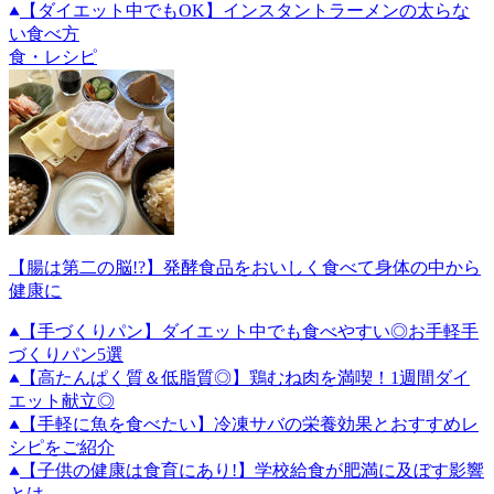
【ダイエット中でもOK】インスタントラーメンの太らな
い食べ方
食・レシピ
【腸は第二の脳!?】発酵食品をおいしく食べて身体の中から
健康に
【手づくりパン】ダイエット中でも食べやすい◎お手軽手
づくりパン5選
【高たんぱく質＆低脂質◎】鶏むね肉を満喫！1週間ダイ
エット献立◎
【手軽に魚を食べたい】冷凍サバの栄養効果とおすすめレ
シピをご紹介
【子供の健康は食育にあり!】学校給食が肥満に及ぼす影響
とは