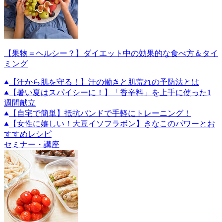
【果物＝ヘルシー？】ダイエット中の効果的な食べ方＆タイ
ミング
【汗から肌を守る！】汗の働きと肌荒れの予防法とは
【暑い夏はスパイシーに！】「香辛料」を上手に使った1
週間献立
【自宅で簡単】抵抗バンドで手軽にトレーニング！
【女性に嬉しい！大豆イソフラボン】きなこのパワーとお
すすめレシピ
セミナー・講座