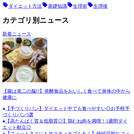
ダイエット方法
基礎知識
生理前
生理後
カテゴリ別ニュース
新着ニュース
【腸は第二の脳!?】発酵食品をおいしく食べて身体の中から
健康に
【手づくりパン】ダイエット中でも食べやすい◎お手軽手
づくりパン5選
【高たんぱく質＆低脂質◎】鶏むね肉を満喫！1週間ダイ
エット献立◎
【フィットネスにもサスティナブルを！】持続可能なフィ