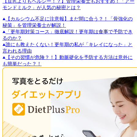
【豆乳よりもヘルシー！？】管理栄養士もおすすめ！「アー
モンドミルク」が人気の秘密とは？
【カルシウム不足に注意報】まだ間に合う？！「骨強化の
秘策」を管理栄養士が解説！
「更年期対策コース」徹底解説！更年期は食事で予防でき
るのか？
誰にも教えたくない！更年期の私が「キレイになった」と
言われる理由
【その習慣が危険？！】動脈硬化を予防する方法は意外に
も簡単だった？！