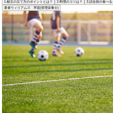
1.
献立の立て方のポイントとは？
2.
料理のコツは？
3.
試合前の食べる
著者
ウィリアムズ 早苗
(管理栄養士)