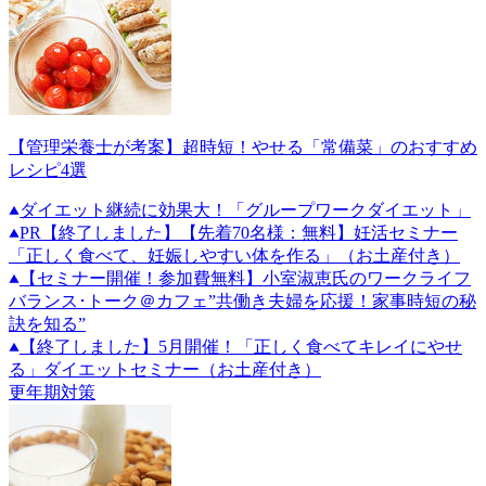
【管理栄養士が考案】超時短！やせる「常備菜」のおすすめ
レシピ4選
ダイエット継続に効果大！「グループワークダイエット」
PR
【終了しました】【先着70名様：無料】妊活セミナー
「正しく食べて、妊娠しやすい体を作る」（お土産付き）
【セミナー開催！参加費無料】小室淑恵氏のワークライフ
バランス･トーク＠カフェ”共働き夫婦を応援！家事時短の秘
訣を知る”
【終了しました】5月開催！「正しく食べてキレイにやせ
る」ダイエットセミナー（お土産付き）
更年期対策