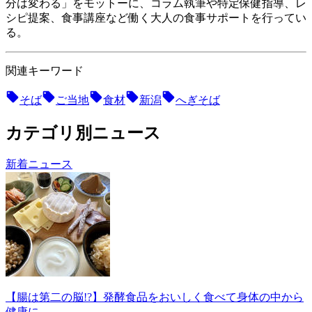
分は変わる」をモットーに、コラム執筆や特定保健指導、レ
シピ提案、食事講座など働く大人の食事サポートを行ってい
る。
関連キーワード
そば
ご当地
食材
新潟
へぎそば
カテゴリ別ニュース
新着ニュース
【腸は第二の脳!?】発酵食品をおいしく食べて身体の中から
健康に