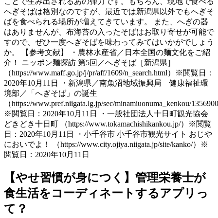
ことで生み出されるあの弾力です。もちろん、現地で食べる
へぎそばは格別なのですが、最近では新潟県以外でもへぎそ
ばを食べられる場所が増えてきています。 また、へぎの器
はありませんが、布海苔の入ったそばはお取り寄せが可能で
すので、ぜひ一度へぎそばを味わってみてはいかがでしょう
か。 【参考文献】 ・農林水産省／日本全国の麺文化をご紹
介！ ニッポン麺探訪 第5回／へぎそば［新潟県］
（https://www.maff.go.jp/j/pr/aff/1609/n_search.html）※閲覧日：
2020年10月11日 ・新潟県／南魚沼地域振興局 健康福祉環
境部／「へぎそば」の誕生
（https://www.pref.niigata.lg.jp/sec/minamiuonuma_kenkou/13569
※閲覧日：2020年10月11日 ・一般社団法人十日町観光協会
どきどき十日町 （https://www.tokamachishikankou.jp/）※閲覧
日：2020年10月11日 ・小千谷市 小千谷市観光サイト おじや
においでよ！ （https://www.city.ojiya.niigata.jp/site/kanko/）※
閲覧日：2020年10月11日
【やせ習慣が身につく】管理栄養士が
食生活をコーディネートするアプリっ
て？