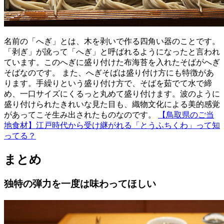
名前の「へぎ」とは、木を剥いで作る四角い器のことです。
「剥ぎ」が訛って「へぎ」と呼ばれるようになったと言われ
ています。このへぎに盛り付けた布海苔を入れたそばがへぎ
そばなのです。 また、へぎそばは盛り付け方にも特徴があ
ります。手繰りという盛り付け方で、そばを茹でて水で締
め、一口サイズにくるっと丸めて盛り付けます。波のように
盛り付けられたきれいな見た目も、織物文化による美的感覚
があってこそ生み出されたものなのです。
【鳥取県のご当
地食材】江戸時代から受け継がれる「とうふちくわ」って知
ってる？
まとめ
独特の弾力を一度は味わってほしい