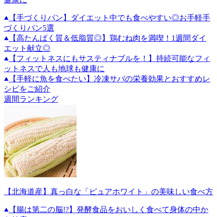
【手づくりパン】ダイエット中でも食べやすい◎お手軽手
づくりパン5選
【高たんぱく質＆低脂質◎】鶏むね肉を満喫！1週間ダイ
エット献立◎
【フィットネスにもサスティナブルを！】持続可能なフィ
ットネスで人も地球も健康に
【手軽に魚を食べたい】冷凍サバの栄養効果とおすすめレ
シピをご紹介
週間ランキング
【北海道産】真っ白な「ピュアホワイト」の美味しい食べ方
【腸は第二の脳!?】発酵食品をおいしく食べて身体の中か