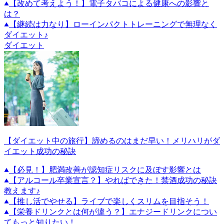
【改めて考えよう！】電子タバコによる健康への影響と
は？
【継続は力なり】ローインパクトトレーニングで無理なく
ダイエット♪
ダイエット
【ダイエット中の旅行】諦めるのはまだ早い！メリハリがダ
イエット成功の秘訣
【必見！】肥満改善が認知症リスクに及ぼす影響とは
【アルコール卒業宣言？】やればできた！禁酒成功の秘訣
教えます♪
【推し活でやせる】ライブで楽しくスリムを目指そう！
【栄養ドリンクとは何が違う？】エナジードリンクについ
てもっと知りたい！