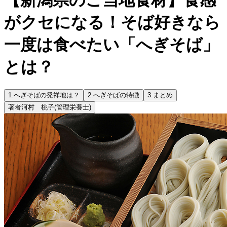
がクセになる！そば好きなら
一度は食べたい「へぎそば」
とは？
1.
へぎそばの発祥地は？
2.
へぎそばの特徴
3.
まとめ
著者
河村 桃子
(管理栄養士)