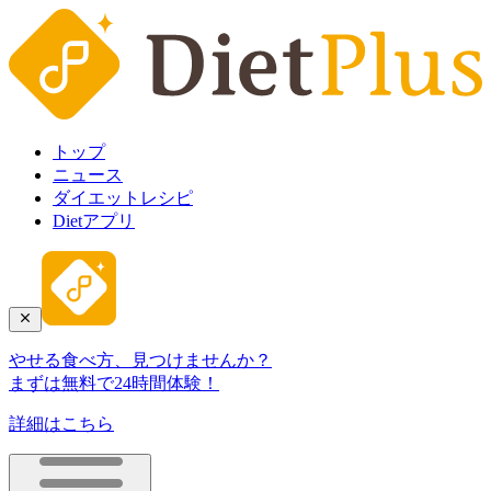
トップ
ニュース
ダイエットレシピ
Dietアプリ
やせる食べ方、見つけませんか？
まずは無料で24時間体験！
詳細はこちら