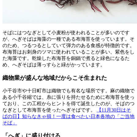
そばにはつなぎとして小麦粉が使われることが多いのです
が、へぎそばは海藻の一種である布海苔を使っています。そ
のため、つるつるとしていて弾力のある食感が特徴的です。
布海苔はお刺身のツマに使われていることが多い、紫色をし
た海藻です。乾燥した布海苔を銅鍋で煮ると緑色になるた
め、へぎそばは薄っすらと緑がかっています。
織物業が盛んな地域だからこそ生まれた
小千谷市や十日町市は織物でも有名な場所です。麻の織物で
ある小千谷縮では、糸に張りを持たせるために布海苔を使っ
ており、この工程からヒントを得て誕生したのが、そばのつ
なぎとして布海苔を使ったへぎそばです。
【11月30日はそ
ばの日】知らなきゃ損！一度は食べたい日本各地の「ご当地
そば」
「へぎ」に盛り付ける