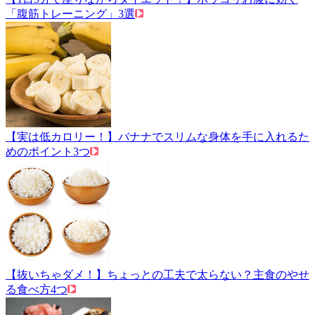
「腹筋トレーニング」3選
【実は低カロリー！】バナナでスリムな身体を手に入れるた
めのポイント3つ
【抜いちゃダメ！】ちょっとの工夫で太らない？主食のやせ
る食べ方4つ