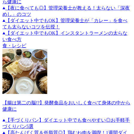
ら健康に
【夜に食べても◎】管理栄養士が教える！太らない「深夜
めし」のコツ
【ダイエット中でもOK】管理栄養士が「カレー」を食べ
ても太らないコツを伝授！
【ダイエット中でもOK】インスタントラーメンの太らな
い食べ方
食・レシピ
【腸は第二の脳!?】発酵食品をおいしく食べて身体の中から
健康に
【手づくりパン】ダイエット中でも食べやすい◎お手軽手
づくりパン5選
【高たんぱく質＆低脂質◎】鶏むね肉を満喫！1週間ダイ