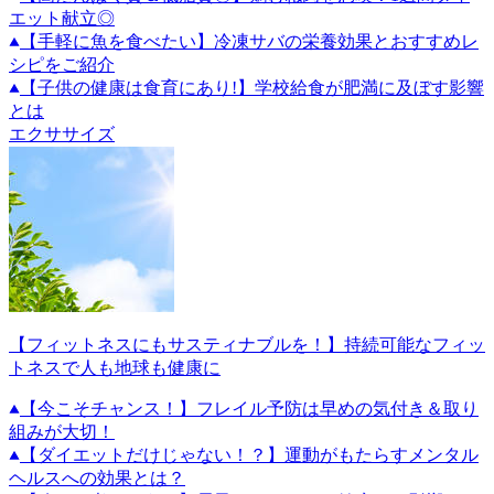
エット献立◎
【手軽に魚を食べたい】冷凍サバの栄養効果とおすすめレ
シピをご紹介
【子供の健康は食育にあり!】学校給食が肥満に及ぼす影響
とは
エクササイズ
【フィットネスにもサスティナブルを！】持続可能なフィッ
トネスで人も地球も健康に
【今こそチャンス！】フレイル予防は早めの気付き＆取り
組みが大切！
【ダイエットだけじゃない！？】運動がもたらすメンタル
ヘルスへの効果とは？