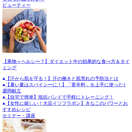
ビューティー
【果物＝ヘルシー？】ダイエット中の効果的な食べ方＆タイ
ミング
【汗から肌を守る！】汗の働きと肌荒れの予防法とは
【暑い夏はスパイシーに！】「香辛料」を上手に使った1
週間献立
【自宅で簡単】抵抗バンドで手軽にトレーニング！
【女性に嬉しい！大豆イソフラボン】きなこのパワーとお
すすめレシピ
セミナー・講座