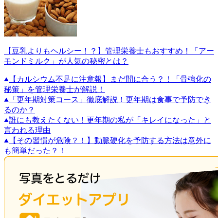
【豆乳よりもヘルシー！？】管理栄養士もおすすめ！「アー
モンドミルク」が人気の秘密とは？
【カルシウム不足に注意報】まだ間に合う？！「骨強化の
秘策」を管理栄養士が解説！
「更年期対策コース」徹底解説！更年期は食事で予防でき
るのか？
誰にも教えたくない！更年期の私が「キレイになった」と
言われる理由
【その習慣が危険？！】動脈硬化を予防する方法は意外に
も簡単だった？！