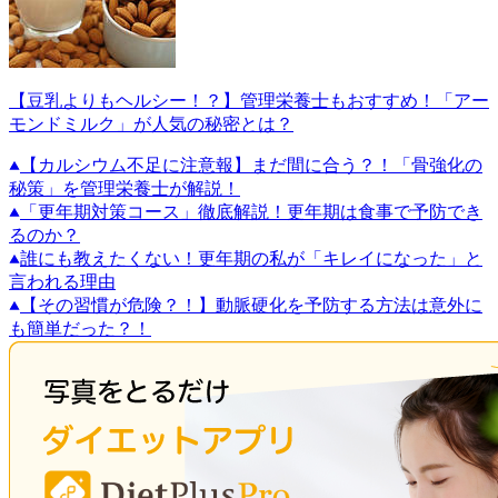
【豆乳よりもヘルシー！？】管理栄養士もおすすめ！「アー
モンドミルク」が人気の秘密とは？
【カルシウム不足に注意報】まだ間に合う？！「骨強化の
秘策」を管理栄養士が解説！
「更年期対策コース」徹底解説！更年期は食事で予防でき
るのか？
誰にも教えたくない！更年期の私が「キレイになった」と
言われる理由
【その習慣が危険？！】動脈硬化を予防する方法は意外に
も簡単だった？！