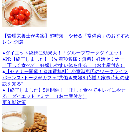
【管理栄養士が考案】超時短！やせる「常備菜」のおすすめ
レシピ4選
ダイエット継続に効果大！「グループワークダイエット」
PR
【終了しました】【先着70名様：無料】妊活セミナー
「正しく食べて、妊娠しやすい体を作る」（お土産付き）
【セミナー開催！参加費無料】小室淑恵氏のワークライフ
バランス･トーク＠カフェ”共働き夫婦を応援！家事時短の秘
訣を知る”
【終了しました】5月開催！「正しく食べてキレイにやせ
る」ダイエットセミナー（お土産付き）
更年期対策