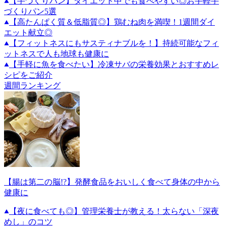
【手づくりパン】ダイエット中でも食べやすい◎お手軽手
づくりパン5選
【高たんぱく質＆低脂質◎】鶏むね肉を満喫！1週間ダイ
エット献立◎
【フィットネスにもサスティナブルを！】持続可能なフィ
ットネスで人も地球も健康に
【手軽に魚を食べたい】冷凍サバの栄養効果とおすすめレ
シピをご紹介
週間ランキング
【腸は第二の脳!?】発酵食品をおいしく食べて身体の中から
健康に
【夜に食べても◎】管理栄養士が教える！太らない「深夜
めし」のコツ