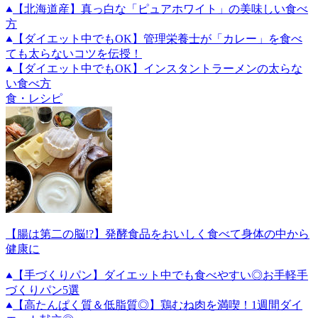
【北海道産】真っ白な「ピュアホワイト」の美味しい食べ
方
【ダイエット中でもOK】管理栄養士が「カレー」を食べ
ても太らないコツを伝授！
【ダイエット中でもOK】インスタントラーメンの太らな
い食べ方
食・レシピ
【腸は第二の脳!?】発酵食品をおいしく食べて身体の中から
健康に
【手づくりパン】ダイエット中でも食べやすい◎お手軽手
づくりパン5選
【高たんぱく質＆低脂質◎】鶏むね肉を満喫！1週間ダイ