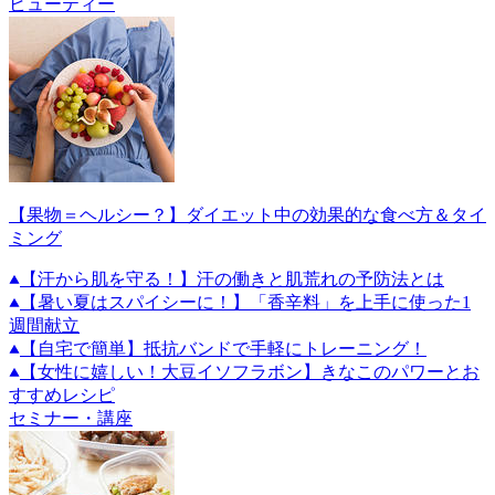
ビューティー
【果物＝ヘルシー？】ダイエット中の効果的な食べ方＆タイ
ミング
【汗から肌を守る！】汗の働きと肌荒れの予防法とは
【暑い夏はスパイシーに！】「香辛料」を上手に使った1
週間献立
【自宅で簡単】抵抗バンドで手軽にトレーニング！
【女性に嬉しい！大豆イソフラボン】きなこのパワーとお
すすめレシピ
セミナー・講座