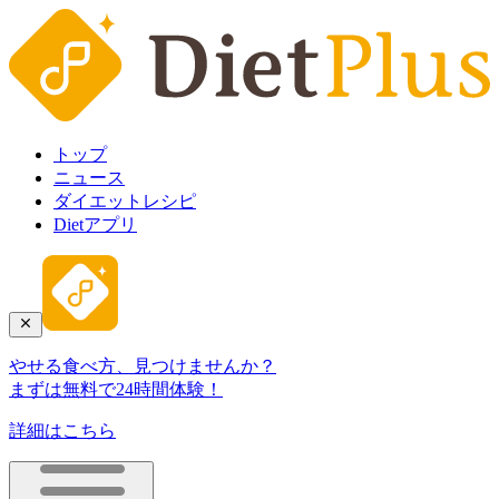
トップ
ニュース
ダイエットレシピ
Dietアプリ
やせる食べ方、見つけませんか？
まずは無料で24時間体験！
詳細はこちら