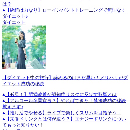
は？
【継続は力なり】ローインパクトトレーニングで無理なく
ダイエット♪
ダイエット
【ダイエット中の旅行】諦めるのはまだ早い！メリハリがダ
イエット成功の秘訣
【必見！】肥満改善が認知症リスクに及ぼす影響とは
【アルコール卒業宣言？】やればできた！禁酒成功の秘訣
教えます♪
【推し活でやせる】ライブで楽しくスリムを目指そう！
【栄養ドリンクとは何が違う？】エナジードリンクについ
てもっと知りたい！