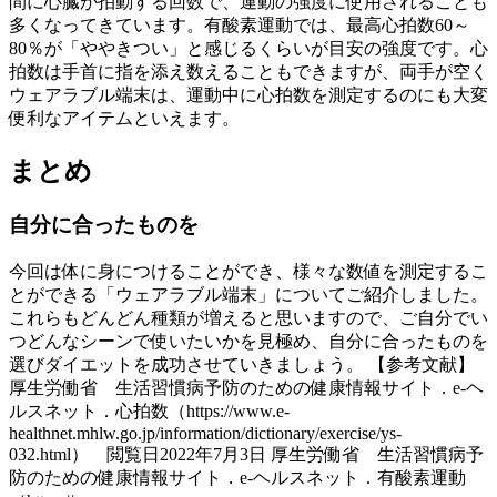
間に心臓が拍動する回数で、運動の強度に使用されることも
多くなってきています。有酸素運動では、最高心拍数60～
80％が「ややきつい」と感じるくらいが目安の強度です。心
拍数は手首に指を添え数えることもできますが、両手が空く
ウェアラブル端末は、運動中に心拍数を測定するのにも大変
便利なアイテムといえます。
まとめ
自分に合ったものを
今回は体に身につけることができ、様々な数値を測定するこ
とができる「ウェアラブル端末」についてご紹介しました。
これらもどんどん種類が増えると思いますので、ご自分でい
つどんなシーンで使いたいかを見極め、自分に合ったものを
選びダイエットを成功させていきましょう。 【参考文献】
厚生労働省 生活習慣病予防のための健康情報サイト．e-ヘ
ルスネット．心拍数（https://www.e-
healthnet.mhlw.go.jp/information/dictionary/exercise/ys-
032.html） 閲覧日2022年7月3日 厚生労働省 生活習慣病予
防のための健康情報サイト．e-ヘルスネット．有酸素運動