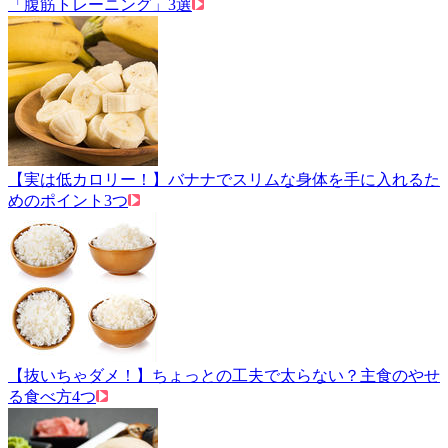
「腹筋トレーニング」3選
【実は低カロリー！】バナナでスリムな身体を手に入れるた
めのポイント3つ
【抜いちゃダメ！】ちょっとの工夫で太らない？主食のやせ
る食べ方4つ