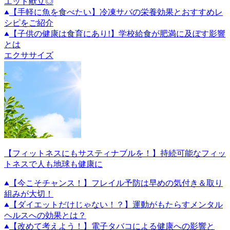
エット献立◎
【手軽に魚を食べたい】冷凍サバの栄養効果とおすすめレ
シピをご紹介
【子供の健康は食育にあり!】学校給食が肥満に及ぼす影響
とは
エクササイズ
【フィットネスにもサスティナブルを！】持続可能なフィッ
トネスで人も地球も健康に
【今こそチャンス！】フレイル予防は早めの気付き＆取り
組みが大切！
【ダイエットだけじゃない！？】運動がもたらすメンタル
ヘルスへの効果とは？
【改めて考えよう！】電子タバコによる健康への影響と