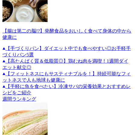
【腸は第二の脳!?】発酵食品をおいしく食べて身体の中から
健康に
【手づくりパン】ダイエット中でも食べやすい◎お手軽手
づくりパン5選
【高たんぱく質＆低脂質◎】鶏むね肉を満喫！1週間ダイ
エット献立◎
【フィットネスにもサスティナブルを！】持続可能なフィ
ットネスで人も地球も健康に
【手軽に魚を食べたい】冷凍サバの栄養効果とおすすめレ
シピをご紹介
週間ランキング