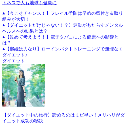
トネスで人も地球も健康に
【今こそチャンス！】フレイル予防は早めの気付き＆取り
組みが大切！
【ダイエットだけじゃない！？】運動がもたらすメンタル
ヘルスへの効果とは？
【改めて考えよう！】電子タバコによる健康への影響と
は？
【継続は力なり】ローインパクトトレーニングで無理なく
ダイエット♪
ダイエット
【ダイエット中の旅行】諦めるのはまだ早い！メリハリがダ
イエット成功の秘訣