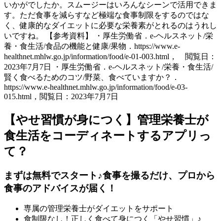
いかがでしたか。スムージーはいろんなシーンで活用できま
す。ただ食事を減らすなど極端な食事制限をするのではな
く、健康的なダイエットに必要な栄養素がとれるのはうれし
いですね。 【参考資料】 ・厚生労働省．e-ヘルスネット/栄
養・食生活/食品の機能と健康/果物．https://www.e-
healthnet.mhlw.go.jp/information/food/e-01-003.html， 閲覧日：
2023年7月7日 ・厚生労働省．e-ヘルスネット/栄養・食生活/
賢く食べるためのコツ/野菜、食べていますか？．
https://www.e-healthnet.mhlw.go.jp/information/food/e-03-
015.html，閲覧日：2023年7月7日
【やせ習慣が身につく】管理栄養士が
食生活をコーディネートするアプリっ
て？
まずは無料でスタート♪食事を撮るだけ、プロから
食事のアドバイスが届く！
専属の管理栄養士がダイエットをサポート
食制限なし！正しく食べて身につく「やせ習慣」♪