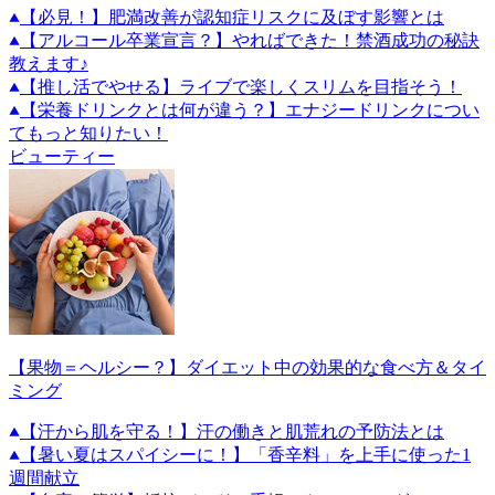
【必見！】肥満改善が認知症リスクに及ぼす影響とは
【アルコール卒業宣言？】やればできた！禁酒成功の秘訣
教えます♪
【推し活でやせる】ライブで楽しくスリムを目指そう！
【栄養ドリンクとは何が違う？】エナジードリンクについ
てもっと知りたい！
ビューティー
【果物＝ヘルシー？】ダイエット中の効果的な食べ方＆タイ
ミング
【汗から肌を守る！】汗の働きと肌荒れの予防法とは
【暑い夏はスパイシーに！】「香辛料」を上手に使った1
週間献立