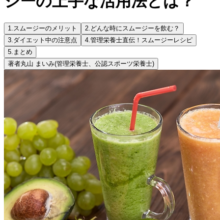
ジーの上手な活用法とは？
1.
スムージーのメリット
2.
どんな時にスムージーを飲む？
3.
ダイエット中の注意点
4.
管理栄養士直伝！スムージーレシピ
5.
まとめ
著者
丸山 まいみ
(管理栄養士、公認スポーツ栄養士)