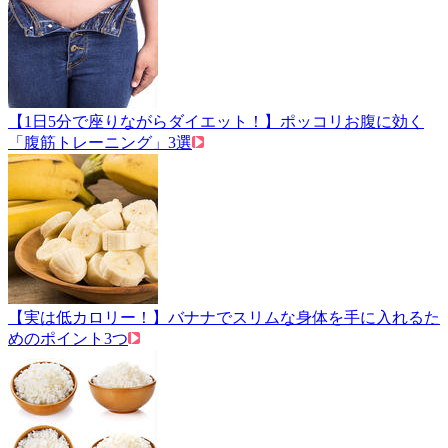
【1日5分で座りながらダイエット！】ポッコリお腹に効く
「腹筋トレーニング」3選
【実は低カロリー！】バナナでスリムな身体を手に入れるた
めのポイント3つ