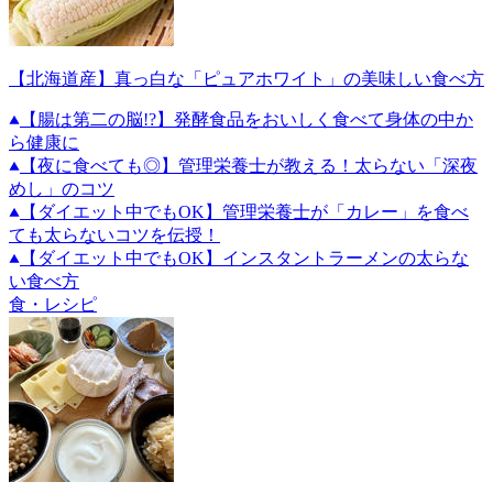
【北海道産】真っ白な「ピュアホワイト」の美味しい食べ方
【腸は第二の脳!?】発酵食品をおいしく食べて身体の中か
ら健康に
【夜に食べても◎】管理栄養士が教える！太らない「深夜
めし」のコツ
【ダイエット中でもOK】管理栄養士が「カレー」を食べ
ても太らないコツを伝授！
【ダイエット中でもOK】インスタントラーメンの太らな
い食べ方
食・レシピ