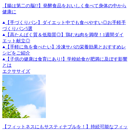
【腸は第二の脳!?】発酵食品をおいしく食べて身体の中から
健康に
【手づくりパン】ダイエット中でも食べやすい◎お手軽手
づくりパン5選
【高たんぱく質＆低脂質◎】鶏むね肉を満喫！1週間ダイ
エット献立◎
【手軽に魚を食べたい】冷凍サバの栄養効果とおすすめレ
シピをご紹介
【子供の健康は食育にあり!】学校給食が肥満に及ぼす影響
とは
エクササイズ
【フィットネスにもサスティナブルを！】持続可能なフィッ