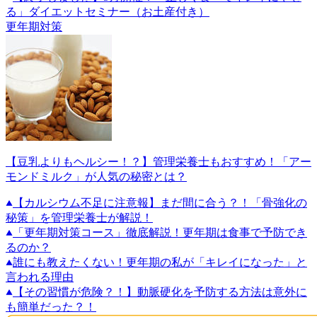
る」ダイエットセミナー（お土産付き）
更年期対策
【豆乳よりもヘルシー！？】管理栄養士もおすすめ！「アー
モンドミルク」が人気の秘密とは？
【カルシウム不足に注意報】まだ間に合う？！「骨強化の
秘策」を管理栄養士が解説！
「更年期対策コース」徹底解説！更年期は食事で予防でき
るのか？
誰にも教えたくない！更年期の私が「キレイになった」と
言われる理由
【その習慣が危険？！】動脈硬化を予防する方法は意外に
も簡単だった？！