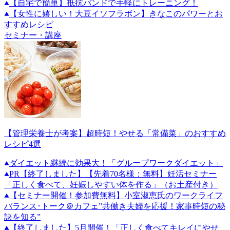
【自宅で簡単】抵抗バンドで手軽にトレーニング！
【女性に嬉しい！大豆イソフラボン】きなこのパワーとお
すすめレシピ
セミナー・講座
【管理栄養士が考案】超時短！やせる「常備菜」のおすすめ
レシピ4選
ダイエット継続に効果大！「グループワークダイエット」
PR
【終了しました】【先着70名様：無料】妊活セミナー
「正しく食べて、妊娠しやすい体を作る」（お土産付き）
【セミナー開催！参加費無料】小室淑恵氏のワークライフ
バランス･トーク＠カフェ”共働き夫婦を応援！家事時短の秘
訣を知る”
【終了しました】5月開催！「正しく食べてキレイにやせ