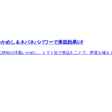
風いかめし＆ネバネバパワーで美肌効果UP
時短の洋風いかめし。トマト缶で煮込むことで、野菜も補えます