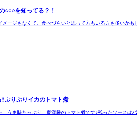
○○○を知ってる？！
メージもなくて、食べづらいと思って方もいる方も多いかもしれ
絶品‼ぷりぷりイカのトマト煮
、うま味たっぷり！夏満載のトマト煮です♪残ったソースはパンに