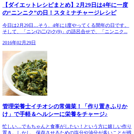
【ダイエットレシピまとめ】2月29日は4年に一度
の“ニンニク”の日！スタミナチャージレシピ
今日は2月29日…そう、4年に1度やってくる閏年の日です。
そして、「ニン(2)二(2)ク(9)」の語呂合せで、「ニンニク...
2016年02月29日
管理栄養士イチオシの常備菜！「作り置きふりか
け」で手軽＆ヘルシーに栄養をチャージ♪
忙しい…でもちゃんと食事がしたい！という方に嬉しい作り
置き。しかし、保存させるための塩分や油分が多いことが残