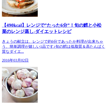
【490kcal】レンジで”たった6分”！旬の鱈と小松
菜のレンジ蒸し-ダイエットレシピ
きょうの献立は、レンジで約6分であったか料理が出来ちゃ
う、簡単調理が嬉しい1品です♪旬の鱈は低脂質＆高たんぱく
質なダイエ...
2016年03月02日