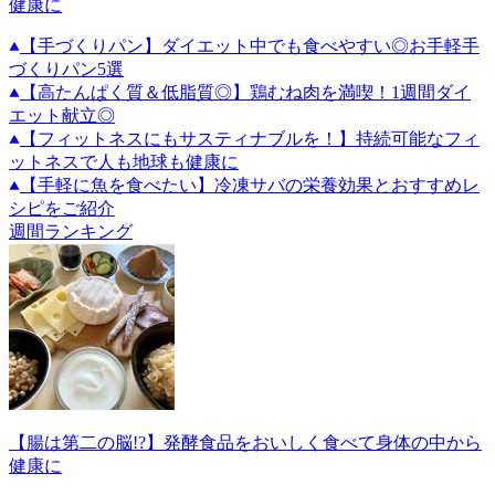
健康に
【手づくりパン】ダイエット中でも食べやすい◎お手軽手
づくりパン5選
【高たんぱく質＆低脂質◎】鶏むね肉を満喫！1週間ダイ
エット献立◎
【フィットネスにもサスティナブルを！】持続可能なフィ
ットネスで人も地球も健康に
【手軽に魚を食べたい】冷凍サバの栄養効果とおすすめレ
シピをご紹介
週間ランキング
【腸は第二の脳!?】発酵食品をおいしく食べて身体の中から
健康に