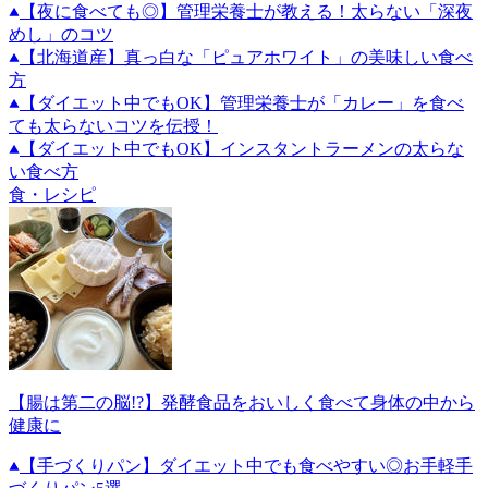
【夜に食べても◎】管理栄養士が教える！太らない「深夜
めし」のコツ
【北海道産】真っ白な「ピュアホワイト」の美味しい食べ
方
【ダイエット中でもOK】管理栄養士が「カレー」を食べ
ても太らないコツを伝授！
【ダイエット中でもOK】インスタントラーメンの太らな
い食べ方
食・レシピ
【腸は第二の脳!?】発酵食品をおいしく食べて身体の中から
健康に
【手づくりパン】ダイエット中でも食べやすい◎お手軽手