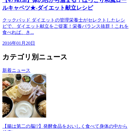
【479kcal】体の芯から温まる！ほっこり和風ロー
ルキャベツ★-ダイエット献立レシピ
クックパッド ダイエットの管理栄養士がセレクトしたレシ
ピで、ダイエット献立をご提案！栄養バランス抜群！これを
食べれば、き...
2016年01月20日
カテゴリ別ニュース
新着ニュース
【腸は第二の脳!?】発酵食品をおいしく食べて身体の中から