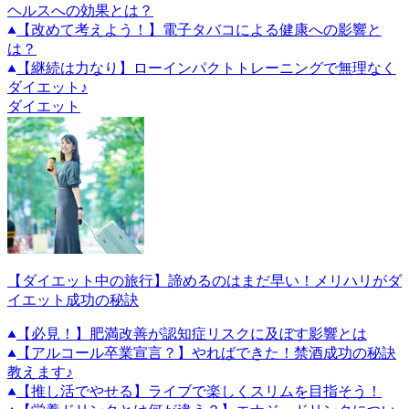
ヘルスへの効果とは？
【改めて考えよう！】電子タバコによる健康への影響と
は？
【継続は力なり】ローインパクトトレーニングで無理なく
ダイエット♪
ダイエット
【ダイエット中の旅行】諦めるのはまだ早い！メリハリがダ
イエット成功の秘訣
【必見！】肥満改善が認知症リスクに及ぼす影響とは
【アルコール卒業宣言？】やればできた！禁酒成功の秘訣
教えます♪
【推し活でやせる】ライブで楽しくスリムを目指そう！