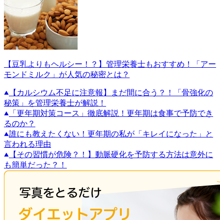
【豆乳よりもヘルシー！？】管理栄養士もおすすめ！「アー
モンドミルク」が人気の秘密とは？
【カルシウム不足に注意報】まだ間に合う？！「骨強化の
秘策」を管理栄養士が解説！
「更年期対策コース」徹底解説！更年期は食事で予防でき
るのか？
誰にも教えたくない！更年期の私が「キレイになった」と
言われる理由
【その習慣が危険？！】動脈硬化を予防する方法は意外に
も簡単だった？！