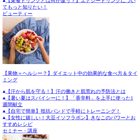
【栄養ドリンクとは何が違う？】エナジードリンクについ
てもっと知りたい！
ビューティー
【果物＝ヘルシー？】ダイエット中の効果的な食べ方＆タイ
ミング
【汗から肌を守る！】汗の働きと肌荒れの予防法とは
【暑い夏はスパイシーに！】「香辛料」を上手に使った1
週間献立
【自宅で簡単】抵抗バンドで手軽にトレーニング！
【女性に嬉しい！大豆イソフラボン】きなこのパワーとお
すすめレシピ
セミナー・講座