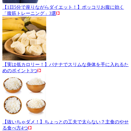
【1日5分で座りながらダイエット！】ポッコリお腹に効く
「腹筋トレーニング」3選
【実は低カロリー！】バナナでスリムな身体を手に入れるた
めのポイント3つ
【抜いちゃダメ！】ちょっとの工夫で太らない？主食のやせ
る食べ方4つ