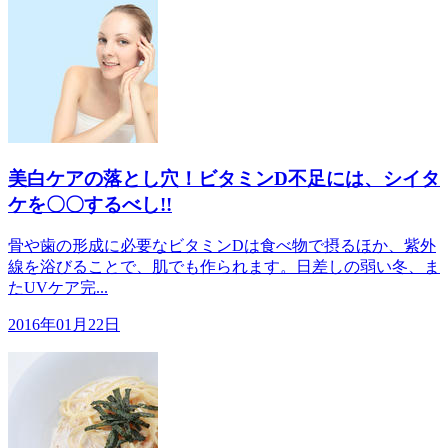
美白ケアの落とし穴！ビタミンD不足には、シイタ
ケを〇〇するべし!!
骨や歯の形成に必要なビタミンDは食べ物で摂るほか、紫外
線を浴びることで、肌でも作られます。日差しの弱い冬、ま
たUVケア完...
2016年01月22日