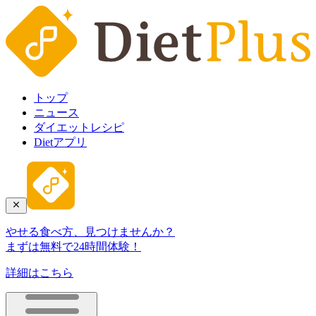
トップ
ニュース
ダイエットレシピ
Dietアプリ
やせる食べ方、見つけませんか？
まずは無料で24時間体験！
詳細はこちら