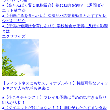
づくりパン5選
【高たんぱく質＆低脂質◎】鶏むね肉を満喫！1週間ダイ
エット献立◎
【手軽に魚を食べたい】冷凍サバの栄養効果とおすすめレ
シピをご紹介
【子供の健康は食育にあり!】学校給食が肥満に及ぼす影響
とは
エクササイズ
【フィットネスにもサスティナブルを！】持続可能なフィッ
トネスで人も地球も健康に
【今こそチャンス！】フレイル予防は早めの気付き＆取り
組みが大切！
【ダイエットだけじゃない！？】運動がもたらすメンタル