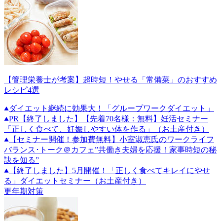
【管理栄養士が考案】超時短！やせる「常備菜」のおすすめ
レシピ4選
ダイエット継続に効果大！「グループワークダイエット」
PR
【終了しました】【先着70名様：無料】妊活セミナー
「正しく食べて、妊娠しやすい体を作る」（お土産付き）
【セミナー開催！参加費無料】小室淑恵氏のワークライフ
バランス･トーク＠カフェ”共働き夫婦を応援！家事時短の秘
訣を知る”
【終了しました】5月開催！「正しく食べてキレイにやせ
る」ダイエットセミナー（お土産付き）
更年期対策