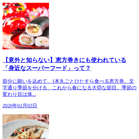
【意外と知らない】恵方巻きにも使われている
「身近なスーパーフード」って？
節分に願いを込めて、1本丸ごとひたすら食べる恵方巻。文
字通り季節を分ける、これから春になる大切な節目。季節の
変わり目は体...
2020年02月02日