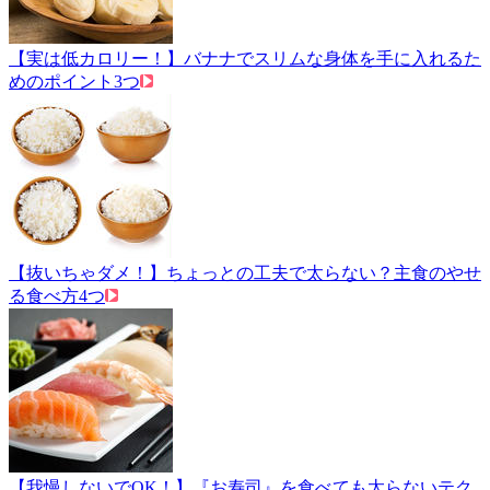
【実は低カロリー！】バナナでスリムな身体を手に入れるた
めのポイント3つ
【抜いちゃダメ！】ちょっとの工夫で太らない？主食のやせ
る食べ方4つ
【我慢しないでOK！】『お寿司』を食べても太らないテク