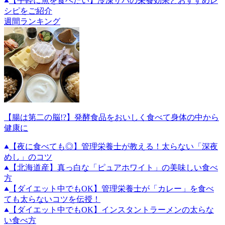
【手軽に魚を食べたい】冷凍サバの栄養効果とおすすめレ
シピをご紹介
週間ランキング
【腸は第二の脳!?】発酵食品をおいしく食べて身体の中から
健康に
【夜に食べても◎】管理栄養士が教える！太らない「深夜
めし」のコツ
【北海道産】真っ白な「ピュアホワイト」の美味しい食べ
方
【ダイエット中でもOK】管理栄養士が「カレー」を食べ
ても太らないコツを伝授！
【ダイエット中でもOK】インスタントラーメンの太らな
い食べ方