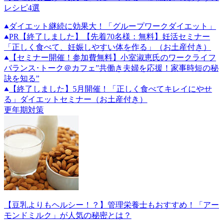
レシピ4選
ダイエット継続に効果大！「グループワークダイエット」
PR
【終了しました】【先着70名様：無料】妊活セミナー
「正しく食べて、妊娠しやすい体を作る」（お土産付き）
【セミナー開催！参加費無料】小室淑恵氏のワークライフ
バランス･トーク＠カフェ”共働き夫婦を応援！家事時短の秘
訣を知る”
【終了しました】5月開催！「正しく食べてキレイにやせ
る」ダイエットセミナー（お土産付き）
更年期対策
【豆乳よりもヘルシー！？】管理栄養士もおすすめ！「アー
モンドミルク」が人気の秘密とは？