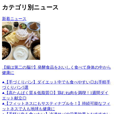
カテゴリ別ニュース
新着ニュース
【腸は第二の脳!?】発酵食品をおいしく食べて身体の中から
健康に
【手づくりパン】ダイエット中でも食べやすい◎お手軽手
づくりパン5選
【高たんぱく質＆低脂質◎】鶏むね肉を満喫！1週間ダイ
エット献立◎
【フィットネスにもサスティナブルを！】持続可能なフィ
ットネスで人も地球も健康に