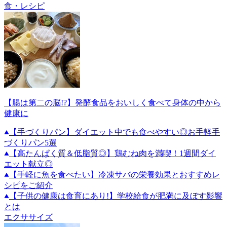
食・レシピ
【腸は第二の脳!?】発酵食品をおいしく食べて身体の中から
健康に
【手づくりパン】ダイエット中でも食べやすい◎お手軽手
づくりパン5選
【高たんぱく質＆低脂質◎】鶏むね肉を満喫！1週間ダイ
エット献立◎
【手軽に魚を食べたい】冷凍サバの栄養効果とおすすめレ
シピをご紹介
【子供の健康は食育にあり!】学校給食が肥満に及ぼす影響
とは
エクササイズ