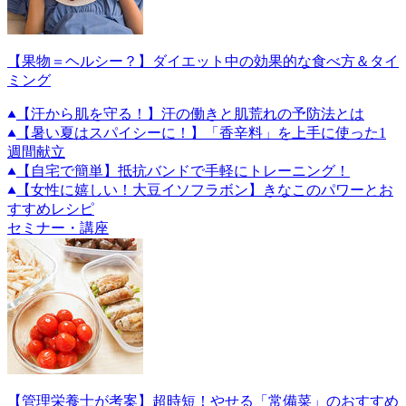
【果物＝ヘルシー？】ダイエット中の効果的な食べ方＆タイ
ミング
【汗から肌を守る！】汗の働きと肌荒れの予防法とは
【暑い夏はスパイシーに！】「香辛料」を上手に使った1
週間献立
【自宅で簡単】抵抗バンドで手軽にトレーニング！
【女性に嬉しい！大豆イソフラボン】きなこのパワーとお
すすめレシピ
セミナー・講座
【管理栄養士が考案】超時短！やせる「常備菜」のおすすめ