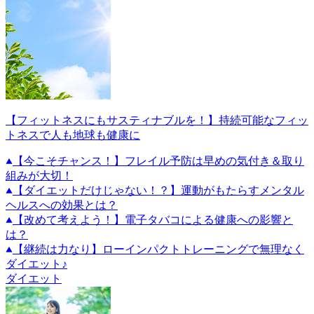
【フィットネスにもサスティナブルを！】持続可能なフィッ
トネスで人も地球も健康に
【今こそチャンス！】フレイル予防は早めの気付き＆取り
組みが大切！
【ダイエットだけじゃない！？】運動がもたらすメンタル
ヘルスへの効果とは？
【改めて考えよう！】電子タバコによる健康への影響と
は？
【継続は力なり】ローインパクトトレーニングで無理なく
ダイエット♪
ダイエット