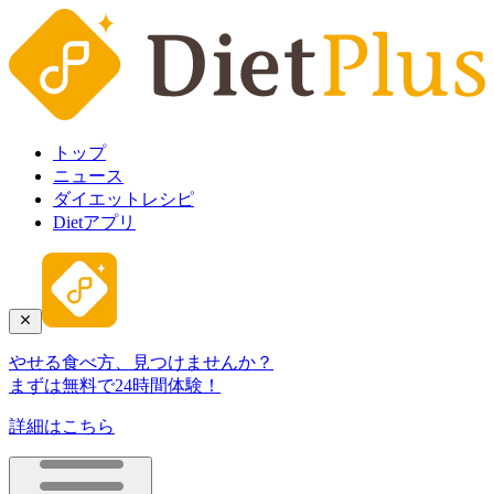
トップ
ニュース
ダイエットレシピ
Dietアプリ
やせる食べ方、見つけませんか？
まずは無料で24時間体験！
詳細はこちら