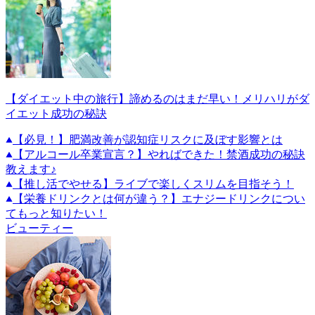
【ダイエット中の旅行】諦めるのはまだ早い！メリハリがダ
イエット成功の秘訣
【必見！】肥満改善が認知症リスクに及ぼす影響とは
【アルコール卒業宣言？】やればできた！禁酒成功の秘訣
教えます♪
【推し活でやせる】ライブで楽しくスリムを目指そう！
【栄養ドリンクとは何が違う？】エナジードリンクについ
てもっと知りたい！
ビューティー