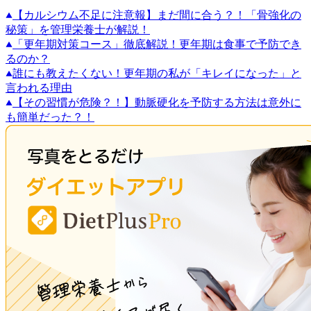
【カルシウム不足に注意報】まだ間に合う？！「骨強化の
秘策」を管理栄養士が解説！
「更年期対策コース」徹底解説！更年期は食事で予防でき
るのか？
誰にも教えたくない！更年期の私が「キレイになった」と
言われる理由
【その習慣が危険？！】動脈硬化を予防する方法は意外に
も簡単だった？！