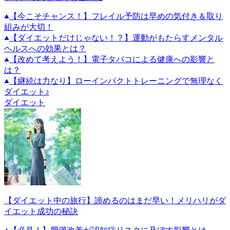
【今こそチャンス！】フレイル予防は早めの気付き＆取り
組みが大切！
【ダイエットだけじゃない！？】運動がもたらすメンタル
ヘルスへの効果とは？
【改めて考えよう！】電子タバコによる健康への影響と
は？
【継続は力なり】ローインパクトトレーニングで無理なく
ダイエット♪
ダイエット
【ダイエット中の旅行】諦めるのはまだ早い！メリハリがダ
イエット成功の秘訣