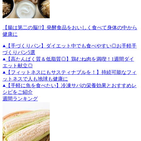
【腸は第二の脳!?】発酵食品をおいしく食べて身体の中から
健康に
【手づくりパン】ダイエット中でも食べやすい◎お手軽手
づくりパン5選
【高たんぱく質＆低脂質◎】鶏むね肉を満喫！1週間ダイ
エット献立◎
【フィットネスにもサスティナブルを！】持続可能なフィ
ットネスで人も地球も健康に
【手軽に魚を食べたい】冷凍サバの栄養効果とおすすめレ
シピをご紹介
週間ランキング