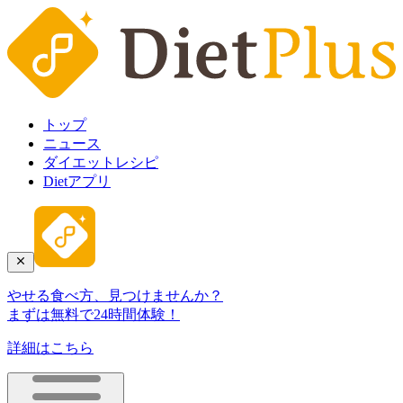
トップ
ニュース
ダイエットレシピ
Dietアプリ
やせる食べ方、見つけませんか？
まずは無料で24時間体験！
詳細はこちら