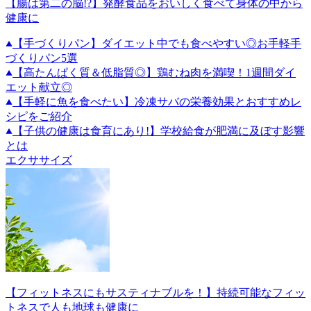
【腸は第二の脳!?】発酵食品をおいしく食べて身体の中から
健康に
【手づくりパン】ダイエット中でも食べやすい◎お手軽手
づくりパン5選
【高たんぱく質＆低脂質◎】鶏むね肉を満喫！1週間ダイ
エット献立◎
【手軽に魚を食べたい】冷凍サバの栄養効果とおすすめレ
シピをご紹介
【子供の健康は食育にあり!】学校給食が肥満に及ぼす影響
とは
エクササイズ
【フィットネスにもサスティナブルを！】持続可能なフィッ
トネスで人も地球も健康に