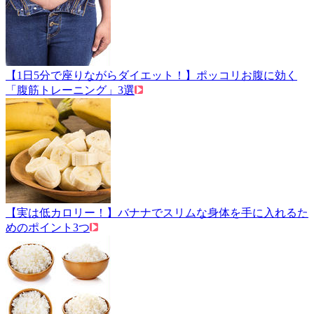
【1日5分で座りながらダイエット！】ポッコリお腹に効く
「腹筋トレーニング」3選
【実は低カロリー！】バナナでスリムな身体を手に入れるた
めのポイント3つ