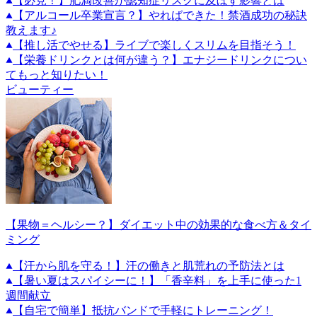
【必見！】肥満改善が認知症リスクに及ぼす影響とは
【アルコール卒業宣言？】やればできた！禁酒成功の秘訣
教えます♪
【推し活でやせる】ライブで楽しくスリムを目指そう！
【栄養ドリンクとは何が違う？】エナジードリンクについ
てもっと知りたい！
ビューティー
【果物＝ヘルシー？】ダイエット中の効果的な食べ方＆タイ
ミング
【汗から肌を守る！】汗の働きと肌荒れの予防法とは
【暑い夏はスパイシーに！】「香辛料」を上手に使った1
週間献立
【自宅で簡単】抵抗バンドで手軽にトレーニング！