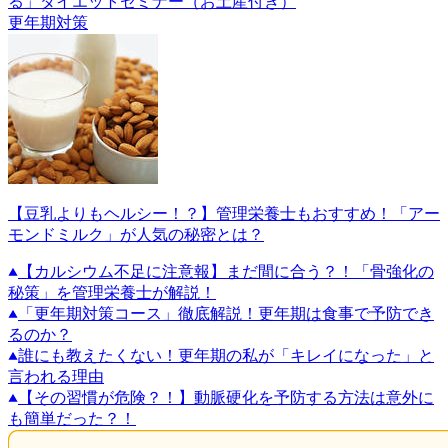
る」ダイエットセミナー（お土産付き）
更年期対策
【豆乳よりもヘルシー！？】管理栄養士もおすすめ！「アー
モンドミルク」が人気の秘密とは？
【カルシウム不足に注意報】まだ間に合う？！「骨強化の
秘策」を管理栄養士が解説！
「更年期対策コース」徹底解説！更年期は食事で予防でき
るのか？
誰にも教えたくない！更年期の私が「キレイになった」と
言われる理由
【その習慣が危険？！】動脈硬化を予防する方法は意外に
も簡単だった？！