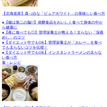
【北海道産】真っ白な「ピュアホワイト」の美味しい食べ方
【腸は第二の脳!?】発酵食品をおいしく食べて身体の中か
ら健康に
【夜に食べても◎】管理栄養士が教える！太らない「深夜
めし」のコツ
【ダイエット中でもOK】管理栄養士が「カレー」を食べ
ても太らないコツを伝授！
【ダイエット中でもOK】インスタントラーメンの太らな
い食べ方
食・レシピ