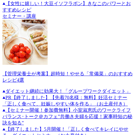
【女性に嬉しい！大豆イソフラボン】きなこのパワーとお
すすめレシピ
セミナー・講座
【管理栄養士が考案】超時短！やせる「常備菜」のおすすめ
レシピ4選
ダイエット継続に効果大！「グループワークダイエット」
PR
【終了しました】【先着70名様：無料】妊活セミナー
「正しく食べて、妊娠しやすい体を作る」（お土産付き）
【セミナー開催！参加費無料】小室淑恵氏のワークライフ
バランス･トーク＠カフェ”共働き夫婦を応援！家事時短の秘
訣を知る”
【終了しました】5月開催！「正しく食べてキレイにやせ