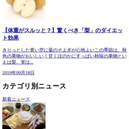
【体重がスルッと？】驚くべき「梨」のダイエッ
ト効果
きりっとした青い空に葉のそよぎが心地よいこの季節は、秋
色の果物がおいしい！甘くほのかにすっぱい秋味の果物とい
えば梨。実は...
2019年09月18日
カテゴリ別ニュース
新着ニュース