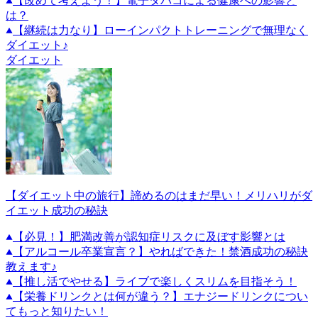
【改めて考えよう！】電子タバコによる健康への影響と
は？
【継続は力なり】ローインパクトトレーニングで無理なく
ダイエット♪
ダイエット
【ダイエット中の旅行】諦めるのはまだ早い！メリハリがダ
イエット成功の秘訣
【必見！】肥満改善が認知症リスクに及ぼす影響とは
【アルコール卒業宣言？】やればできた！禁酒成功の秘訣
教えます♪
【推し活でやせる】ライブで楽しくスリムを目指そう！
【栄養ドリンクとは何が違う？】エナジードリンクについ
てもっと知りたい！