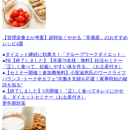
【管理栄養士が考案】超時短！やせる「常備菜」のおすすめ
レシピ4選
ダイエット継続に効果大！「グループワークダイエット」
PR
【終了しました】【先着70名様：無料】妊活セミナー
「正しく食べて、妊娠しやすい体を作る」（お土産付き）
【セミナー開催！参加費無料】小室淑恵氏のワークライフ
バランス･トーク＠カフェ”共働き夫婦を応援！家事時短の秘
訣を知る”
【終了しました】5月開催！「正しく食べてキレイにやせ
る」ダイエットセミナー（お土産付き）
更年期対策