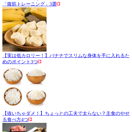
「腹筋トレーニング」3選
【実は低カロリー！】バナナでスリムな身体を手に入れるた
めのポイント3つ
【抜いちゃダメ！】ちょっとの工夫で太らない？主食のやせ
る食べ方4つ