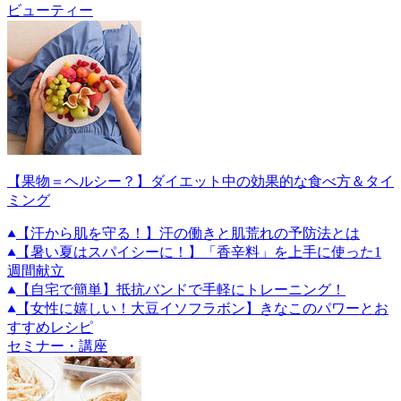
ビューティー
【果物＝ヘルシー？】ダイエット中の効果的な食べ方＆タイ
ミング
【汗から肌を守る！】汗の働きと肌荒れの予防法とは
【暑い夏はスパイシーに！】「香辛料」を上手に使った1
週間献立
【自宅で簡単】抵抗バンドで手軽にトレーニング！
【女性に嬉しい！大豆イソフラボン】きなこのパワーとお
すすめレシピ
セミナー・講座