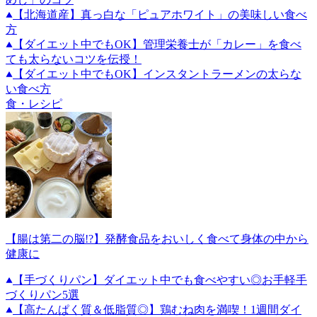
【北海道産】真っ白な「ピュアホワイト」の美味しい食べ
方
【ダイエット中でもOK】管理栄養士が「カレー」を食べ
ても太らないコツを伝授！
【ダイエット中でもOK】インスタントラーメンの太らな
い食べ方
食・レシピ
【腸は第二の脳!?】発酵食品をおいしく食べて身体の中から
健康に
【手づくりパン】ダイエット中でも食べやすい◎お手軽手
づくりパン5選
【高たんぱく質＆低脂質◎】鶏むね肉を満喫！1週間ダイ