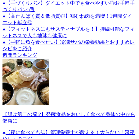
【手づくりパン】ダイエット中でも食べやすい◎お手軽手
づくりパン5選
【高たんぱく質＆低脂質◎】鶏むね肉を満喫！1週間ダイ
エット献立◎
【フィットネスにもサスティナブルを！】持続可能なフィ
ットネスで人も地球も健康に
【手軽に魚を食べたい】冷凍サバの栄養効果とおすすめレ
シピをご紹介
週間ランキング
【腸は第二の脳!?】発酵食品をおいしく食べて身体の中から
健康に
【夜に食べても◎】管理栄養士が教える！太らない「深夜
めし」のコツ