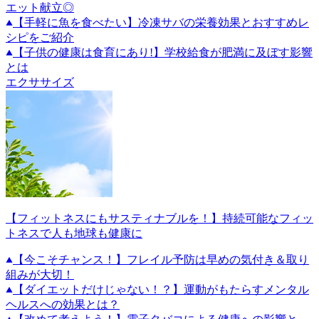
エット献立◎
【手軽に魚を食べたい】冷凍サバの栄養効果とおすすめレ
シピをご紹介
【子供の健康は食育にあり!】学校給食が肥満に及ぼす影響
とは
エクササイズ
【フィットネスにもサスティナブルを！】持続可能なフィッ
トネスで人も地球も健康に
【今こそチャンス！】フレイル予防は早めの気付き＆取り
組みが大切！
【ダイエットだけじゃない！？】運動がもたらすメンタル
ヘルスへの効果とは？