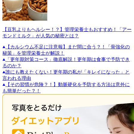
【豆乳よりもヘルシー！？】管理栄養士もおすすめ！「アー
モンドミルク」が人気の秘密とは？
【カルシウム不足に注意報】まだ間に合う？！「骨強化の
秘策」を管理栄養士が解説！
「更年期対策コース」徹底解説！更年期は食事で予防でき
るのか？
誰にも教えたくない！更年期の私が「キレイになった」と
言われる理由
【その習慣が危険？！】動脈硬化を予防する方法は意外に
も簡単だった？！