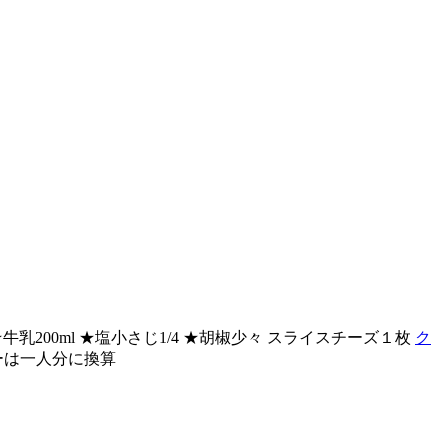
★牛乳200ml ★塩小さじ1/4 ★胡椒少々 スライスチーズ１枚
ク
ーは一人分に換算