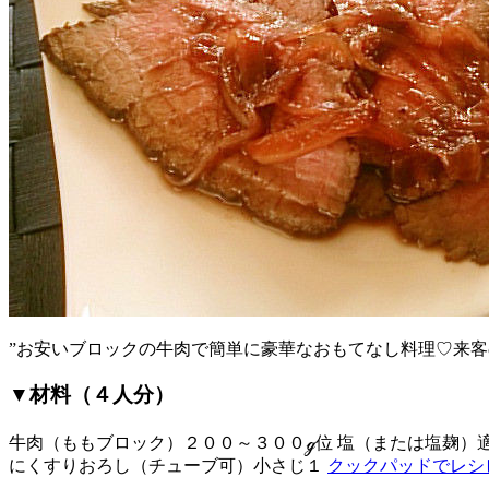
”お安いブロックの牛肉で簡単に豪華なおもてなし料理♡来客
▼材料（４人分）
牛肉（ももブロック）２００～３００ℊ位 塩（または塩麹）適量
にくすりおろし（チューブ可）小さじ１
クックパッドでレシ