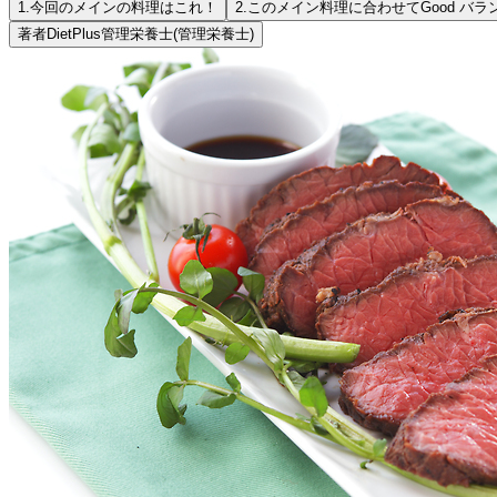
1.
今回のメインの料理はこれ！
2.
このメイン料理に合わせてGood バラ
著者
DietPlus管理栄養士
(管理栄養士)