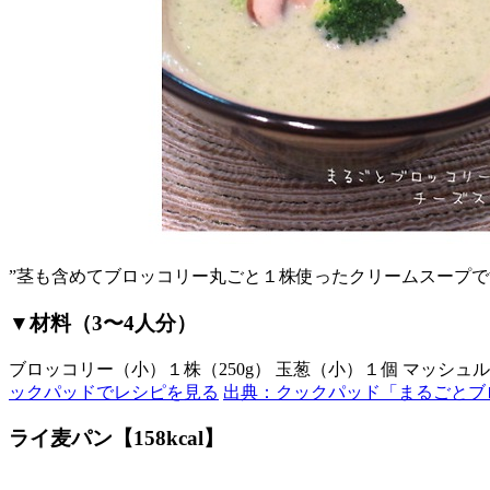
”茎も含めてブロッコリー丸ごと１株使ったクリームスープで
▼材料（3〜4人分）
ブロッコリー（小）１株（250g） 玉葱（小）１個 マッシュルーム（
ックパッドでレシピを見る
出典：クックパッド「まるごとブ
ライ麦パン【158kcal】