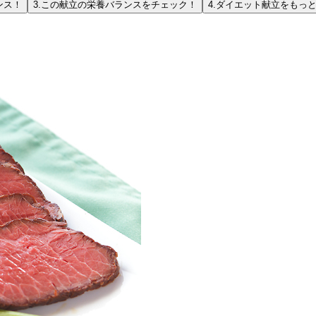
ンス！
3.
この献立の栄養バランスをチェック！
4.
ダイエット献立をもっ