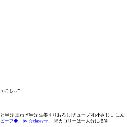
ュにも♡”
と半分 玉ねぎ半分 生姜すりおろし(チューブ可)小さじ１ にん
◆ by ☆classy☆」
※カロリーは一人分に換算