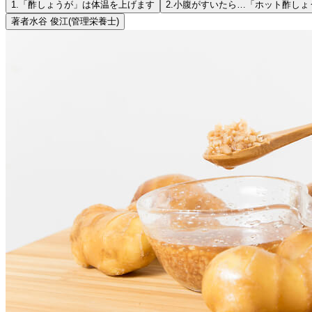
1.
「酢しょうが」は体温を上げます
2.
小腹がすいたら…「ホット酢しょ
著者
水谷 俊江
(管理栄養士)