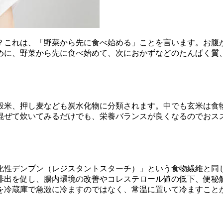
？これは、「野菜から先に食べ始める」ことを言います。お腹
めに、野菜から先に食べ始めて、次におかずなどのたんぱく質
穀米、押し麦なども炭水化物に分類されます。中でも玄米は食
混ぜて炊いてみるだけでも、栄養バランスが良くなるのでおス
。
化性デンプン（レジスタントスターチ）」という食物繊維と同
排出を促し、腸内環境の改善やコレステロール値の低下、便秘解
を冷蔵庫で急激に冷ますのではなく、常温に置いて冷ますこと