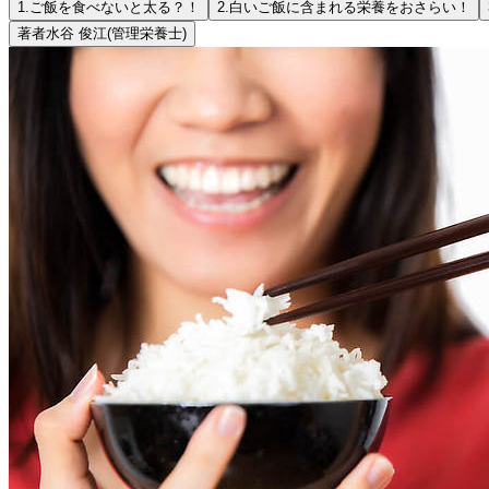
1.
ご飯を食べないと太る？！
2.
白いご飯に含まれる栄養をおさらい！
著者
水谷 俊江
(管理栄養士)