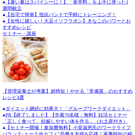
【暑い夏はスパイシーに！】「香辛料」を上手に使った1
週間献立
【自宅で簡単】抵抗バンドで手軽にトレーニング！
【女性に嬉しい！大豆イソフラボン】きなこのパワーとお
すすめレシピ
セミナー・講座
【管理栄養士が考案】超時短！やせる「常備菜」のおすすめ
レシピ4選
ダイエット継続に効果大！「グループワークダイエット」
PR
【終了しました】【先着70名様：無料】妊活セミナー
「正しく食べて、妊娠しやすい体を作る」（お土産付き）
【セミナー開催！参加費無料】小室淑恵氏のワークライフ
バランス･トーク＠カフェ”共働き夫婦を応援！家事時短の秘