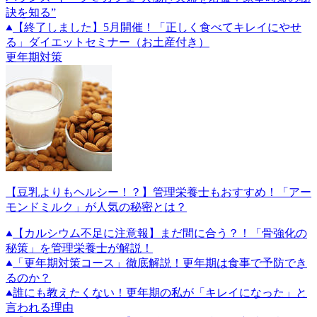
訣を知る”
【終了しました】5月開催！「正しく食べてキレイにやせ
る」ダイエットセミナー（お土産付き）
更年期対策
【豆乳よりもヘルシー！？】管理栄養士もおすすめ！「アー
モンドミルク」が人気の秘密とは？
【カルシウム不足に注意報】まだ間に合う？！「骨強化の
秘策」を管理栄養士が解説！
「更年期対策コース」徹底解説！更年期は食事で予防でき
るのか？
誰にも教えたくない！更年期の私が「キレイになった」と
言われる理由