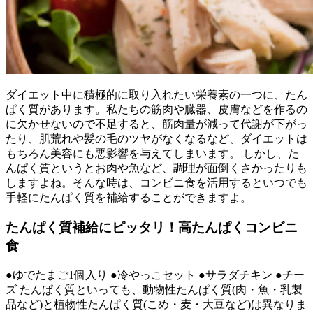
ダイエット中に積極的に取り入れたい栄養素の一つに、たん
ぱく質があります。私たちの筋肉や臓器、皮膚などを作るの
に欠かせないので不足すると、筋肉量が減って代謝が下がっ
たり、肌荒れや髪の毛のツヤがなくなるなど、ダイエットは
もちろん美容にも悪影響を与えてしまいます。 しかし、た
んぱく質というとお肉や魚など、調理が面倒くさかったりも
しますよね。そんな時は、コンビニ食を活用するといつでも
手軽にたんぱく質を補給することができますよ。
たんぱく質補給にピッタリ！高たんぱくコンビニ
食
●ゆでたまご1個入り ●冷やっこセット ●サラダチキン ●チー
ズ たんぱく質といっても、動物性たんぱく質(肉・魚・乳製
品など)と植物性たんぱく質(こめ・麦・大豆など)は異なりま