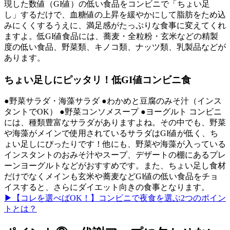
現した数値（GI値）の低い食品をコンビニで「ちょい足
し」するだけで、血糖値の上昇を緩やかにして脂肪をため込
みにくくするうえに、満足感がたっぷりな食事に変えてくれ
ますよ。低GI値食品には、蕎麦・全粒粉・玄米などの精製
度の低い食品、野菜類、キノコ類、ナッツ類、乳製品などが
あります。
ちょい足しにピッタリ！低GI値コンビニ食
●野菜サラダ・海藻サラダ ●わかめと豆腐のみそ汁（インス
タントでOK） ●野菜コンソメスープ ●ヨーグルト コンビニ
には、種類豊富なサラダがありますよね。その中でも、野菜
や海藻がメインで使用されているサラダはGI値が低く、ち
ょい足しにぴったりです！他にも、野菜や海藻が入っている
インスタントのおみそ汁やスープ、デザートの棚にあるプレ
ーンヨーグルトなどがおすすめです。また、ちょい足し食材
だけでなくメインも玄米や蕎麦などGI値の低い食品をチョ
イスすると、さらにダイエット向きの食事となります。
▶【コレを選べばOK！】コンビニで夜食を選ぶ2つのポイン
トとは？