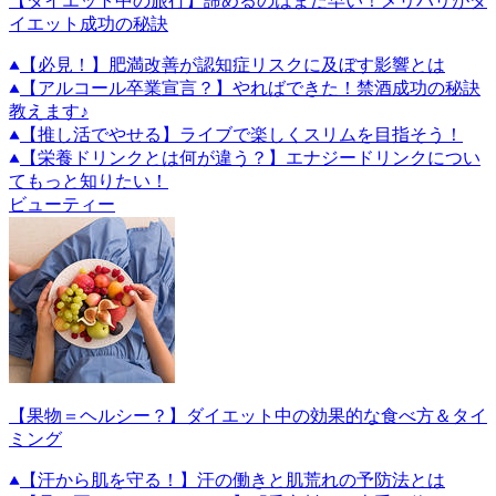
【ダイエット中の旅行】諦めるのはまだ早い！メリハリがダ
イエット成功の秘訣
【必見！】肥満改善が認知症リスクに及ぼす影響とは
【アルコール卒業宣言？】やればできた！禁酒成功の秘訣
教えます♪
【推し活でやせる】ライブで楽しくスリムを目指そう！
【栄養ドリンクとは何が違う？】エナジードリンクについ
てもっと知りたい！
ビューティー
【果物＝ヘルシー？】ダイエット中の効果的な食べ方＆タイ
ミング
【汗から肌を守る！】汗の働きと肌荒れの予防法とは