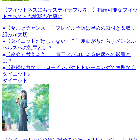
【フィットネスにもサスティナブルを！】持続可能なフィッ
トネスで人も地球も健康に
【今こそチャンス！】フレイル予防は早めの気付き＆取り
組みが大切！
【ダイエットだけじゃない！？】運動がもたらすメンタル
ヘルスへの効果とは？
【改めて考えよう！】電子タバコによる健康への影響と
は？
【継続は力なり】ローインパクトトレーニングで無理なく
ダイエット♪
ダイエット