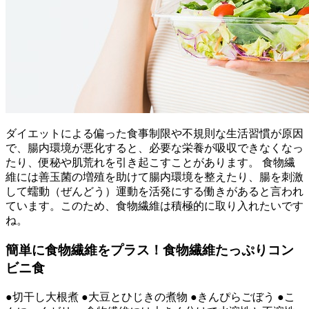
ダイエットによる偏った食事制限や不規則な生活習慣が原因
で、腸内環境が悪化すると、必要な栄養が吸収できなくなっ
たり、便秘や肌荒れを引き起こすことがあります。 食物繊
維には善玉菌の増殖を助けて腸内環境を整えたり、腸を刺激
して蠕動（ぜんどう）運動を活発にする働きがあると言われ
ています。このため、食物繊維は積極的に取り入れたいです
ね。
簡単に食物繊維をプラス！食物繊維たっぷりコン
ビニ食
●切干し大根煮 ●大豆とひじきの煮物 ●きんぴらごぼう ●こ