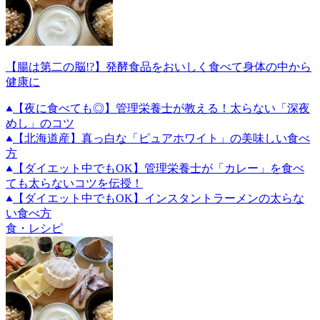
【腸は第二の脳!?】発酵食品をおいしく食べて身体の中から
健康に
【夜に食べても◎】管理栄養士が教える！太らない「深夜
めし」のコツ
【北海道産】真っ白な「ピュアホワイト」の美味しい食べ
方
【ダイエット中でもOK】管理栄養士が「カレー」を食べ
ても太らないコツを伝授！
【ダイエット中でもOK】インスタントラーメンの太らな
い食べ方
食・レシピ