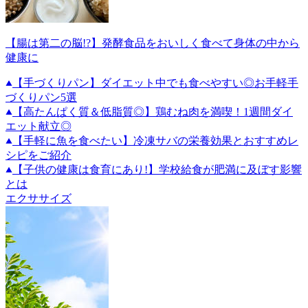
【腸は第二の脳!?】発酵食品をおいしく食べて身体の中から
健康に
【手づくりパン】ダイエット中でも食べやすい◎お手軽手
づくりパン5選
【高たんぱく質＆低脂質◎】鶏むね肉を満喫！1週間ダイ
エット献立◎
【手軽に魚を食べたい】冷凍サバの栄養効果とおすすめレ
シピをご紹介
【子供の健康は食育にあり!】学校給食が肥満に及ぼす影響
とは
エクササイズ