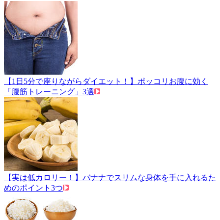
【1日5分で座りながらダイエット！】ポッコリお腹に効く
「腹筋トレーニング」3選
【実は低カロリー！】バナナでスリムな身体を手に入れるた
めのポイント3つ