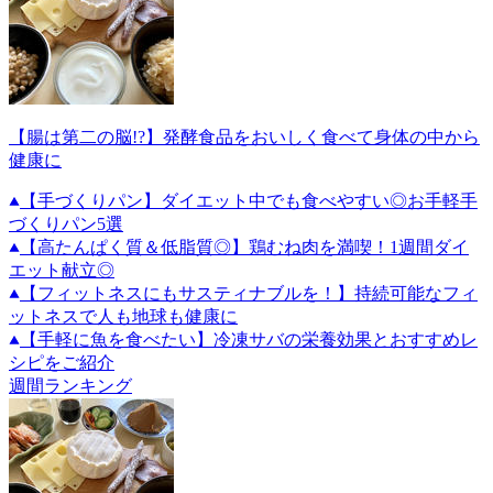
【腸は第二の脳!?】発酵食品をおいしく食べて身体の中から
健康に
【手づくりパン】ダイエット中でも食べやすい◎お手軽手
づくりパン5選
【高たんぱく質＆低脂質◎】鶏むね肉を満喫！1週間ダイ
エット献立◎
【フィットネスにもサスティナブルを！】持続可能なフィ
ットネスで人も地球も健康に
【手軽に魚を食べたい】冷凍サバの栄養効果とおすすめレ
シピをご紹介
週間ランキング