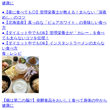
健康に
【夜に食べても◎】管理栄養士が教える！太らない「深夜
めし」のコツ
【北海道産】真っ白な「ピュアホワイト」の美味しい食べ
方
【ダイエット中でもOK】管理栄養士が「カレー」を食べ
ても太らないコツを伝授！
【ダイエット中でもOK】インスタントラーメンの太らな
い食べ方
食・レシピ
【腸は第二の脳!?】発酵食品をおいしく食べて身体の中から
健康に