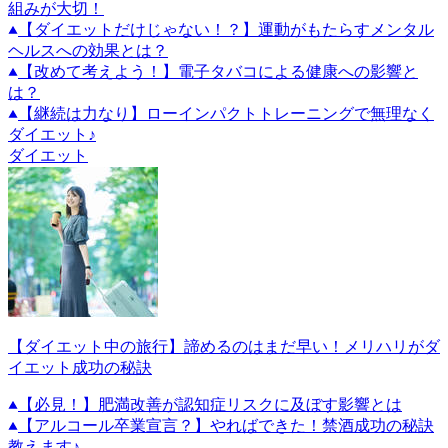
組みが大切！
【ダイエットだけじゃない！？】運動がもたらすメンタル
ヘルスへの効果とは？
【改めて考えよう！】電子タバコによる健康への影響と
は？
【継続は力なり】ローインパクトトレーニングで無理なく
ダイエット♪
ダイエット
【ダイエット中の旅行】諦めるのはまだ早い！メリハリがダ
イエット成功の秘訣
【必見！】肥満改善が認知症リスクに及ぼす影響とは
【アルコール卒業宣言？】やればできた！禁酒成功の秘訣
教えます♪