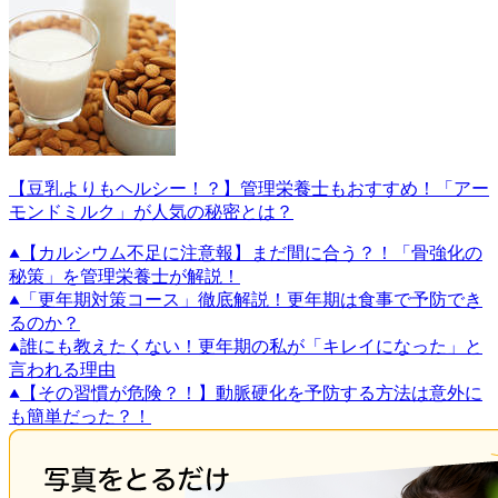
【豆乳よりもヘルシー！？】管理栄養士もおすすめ！「アー
モンドミルク」が人気の秘密とは？
【カルシウム不足に注意報】まだ間に合う？！「骨強化の
秘策」を管理栄養士が解説！
「更年期対策コース」徹底解説！更年期は食事で予防でき
るのか？
誰にも教えたくない！更年期の私が「キレイになった」と
言われる理由
【その習慣が危険？！】動脈硬化を予防する方法は意外に
も簡単だった？！