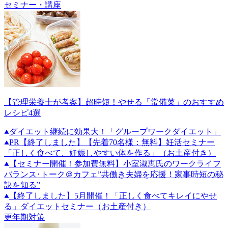
セミナー・講座
【管理栄養士が考案】超時短！やせる「常備菜」のおすすめ
レシピ4選
ダイエット継続に効果大！「グループワークダイエット」
PR
【終了しました】【先着70名様：無料】妊活セミナー
「正しく食べて、妊娠しやすい体を作る」（お土産付き）
【セミナー開催！参加費無料】小室淑恵氏のワークライフ
バランス･トーク＠カフェ”共働き夫婦を応援！家事時短の秘
訣を知る”
【終了しました】5月開催！「正しく食べてキレイにやせ
る」ダイエットセミナー（お土産付き）
更年期対策