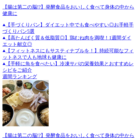
【腸は第二の脳!?】発酵食品をおいしく食べて身体の中から
健康に
【手づくりパン】ダイエット中でも食べやすい◎お手軽手
づくりパン5選
【高たんぱく質＆低脂質◎】鶏むね肉を満喫！1週間ダイ
エット献立◎
【フィットネスにもサスティナブルを！】持続可能なフィ
ットネスで人も地球も健康に
【手軽に魚を食べたい】冷凍サバの栄養効果とおすすめレ
シピをご紹介
週間ランキング
【腸は第二の脳!?】発酵食品をおいしく食べて身体の中から