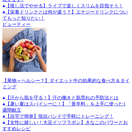
【推し活でやせる】ライブで楽しくスリムを目指そう！
【栄養ドリンクとは何が違う？】エナジードリンクについ
てもっと知りたい！
ビューティー
【果物＝ヘルシー？】ダイエット中の効果的な食べ方＆タイ
ミング
【汗から肌を守る！】汗の働きと肌荒れの予防法とは
【暑い夏はスパイシーに！】「香辛料」を上手に使った1
週間献立
【自宅で簡単】抵抗バンドで手軽にトレーニング！
【女性に嬉しい！大豆イソフラボン】きなこのパワーとお
すすめレシピ