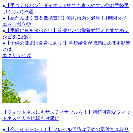
【手づくりパン】ダイエット中でも食べやすい◎お手軽手
づくりパン5選
【高たんぱく質＆低脂質◎】鶏むね肉を満喫！1週間ダイ
エット献立◎
【手軽に魚を食べたい】冷凍サバの栄養効果とおすすめレ
シピをご紹介
【子供の健康は食育にあり!】学校給食が肥満に及ぼす影響
とは
エクササイズ
【フィットネスにもサスティナブルを！】持続可能なフィッ
トネスで人も地球も健康に
【今こそチャンス！】フレイル予防は早めの気付き＆取り