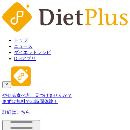
トップ
ニュース
ダイエットレシピ
Dietアプリ
やせる食べ方、見つけませんか？
まずは無料で24時間体験！
詳細はこちら