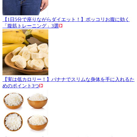
【1日5分で座りながらダイエット！】ポッコリお腹に効く
「腹筋トレーニング」3選
【実は低カロリー！】バナナでスリムな身体を手に入れるた
めのポイント3つ