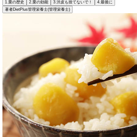
1.
栗の歴史
2.
栗の効能
3.
渋皮も捨てないで！
4.
最後に
著者
DietPlus管理栄養士
(管理栄養士)