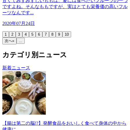
甘くてみずみずしいももは、夏には食べたいフルーツの一つ
ですよね。そんなももですが、実はとても栄養価の高いフル
ーツなんです...
2020年07月24日
1
2
3
4
5
6
7
8
9
10
次へ»
...
カテゴリ別ニュース
新着ニュース
【腸は第二の脳!?】発酵食品をおいしく食べて身体の中から
健康に