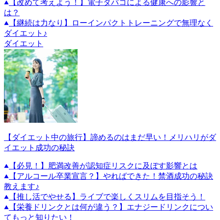
【改めて考えよう！】電子タバコによる健康への影響と
は？
【継続は力なり】ローインパクトトレーニングで無理なく
ダイエット♪
ダイエット
【ダイエット中の旅行】諦めるのはまだ早い！メリハリがダ
イエット成功の秘訣
【必見！】肥満改善が認知症リスクに及ぼす影響とは
【アルコール卒業宣言？】やればできた！禁酒成功の秘訣
教えます♪
【推し活でやせる】ライブで楽しくスリムを目指そう！
【栄養ドリンクとは何が違う？】エナジードリンクについ
てもっと知りたい！