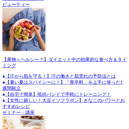
ビューティー
【果物＝ヘルシー？】ダイエット中の効果的な食べ方＆タイ
ミング
【汗から肌を守る！】汗の働きと肌荒れの予防法とは
【暑い夏はスパイシーに！】「香辛料」を上手に使った1
週間献立
【自宅で簡単】抵抗バンドで手軽にトレーニング！
【女性に嬉しい！大豆イソフラボン】きなこのパワーとお
すすめレシピ
セミナー・講座