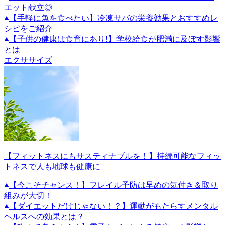
エット献立◎
【手軽に魚を食べたい】冷凍サバの栄養効果とおすすめレ
シピをご紹介
【子供の健康は食育にあり!】学校給食が肥満に及ぼす影響
とは
エクササイズ
【フィットネスにもサスティナブルを！】持続可能なフィッ
トネスで人も地球も健康に
【今こそチャンス！】フレイル予防は早めの気付き＆取り
組みが大切！
【ダイエットだけじゃない！？】運動がもたらすメンタル
ヘルスへの効果とは？