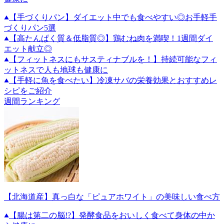
【手づくりパン】ダイエット中でも食べやすい◎お手軽手
づくりパン5選
【高たんぱく質＆低脂質◎】鶏むね肉を満喫！1週間ダイ
エット献立◎
【フィットネスにもサスティナブルを！】持続可能なフィ
ットネスで人も地球も健康に
【手軽に魚を食べたい】冷凍サバの栄養効果とおすすめレ
シピをご紹介
週間ランキング
【北海道産】真っ白な「ピュアホワイト」の美味しい食べ方
【腸は第二の脳!?】発酵食品をおいしく食べて身体の中か