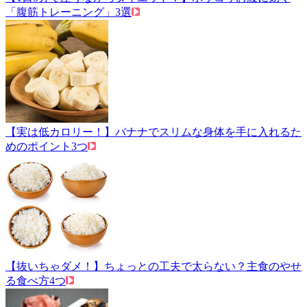
「腹筋トレーニング」3選
【実は低カロリー！】バナナでスリムな身体を手に入れるた
めのポイント3つ
【抜いちゃダメ！】ちょっとの工夫で太らない？主食のやせ
る食べ方4つ