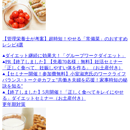
【管理栄養士が考案】超時短！やせる「常備菜」のおすすめ
レシピ4選
ダイエット継続に効果大！「グループワークダイエット」
PR
【終了しました】【先着70名様：無料】妊活セミナー
「正しく食べて、妊娠しやすい体を作る」（お土産付き）
【セミナー開催！参加費無料】小室淑恵氏のワークライフ
バランス･トーク＠カフェ”共働き夫婦を応援！家事時短の秘
訣を知る”
【終了しました】5月開催！「正しく食べてキレイにやせ
る」ダイエットセミナー（お土産付き）
更年期対策