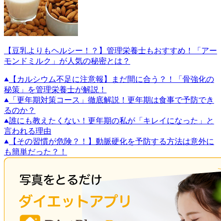
【豆乳よりもヘルシー！？】管理栄養士もおすすめ！「アー
モンドミルク」が人気の秘密とは？
【カルシウム不足に注意報】まだ間に合う？！「骨強化の
秘策」を管理栄養士が解説！
「更年期対策コース」徹底解説！更年期は食事で予防でき
るのか？
誰にも教えたくない！更年期の私が「キレイになった」と
言われる理由
【その習慣が危険？！】動脈硬化を予防する方法は意外に
も簡単だった？！