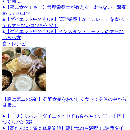
ら健康に
【夜に食べても◎】管理栄養士が教える！太らない「深夜
めし」のコツ
【ダイエット中でもOK】管理栄養士が「カレー」を食べ
ても太らないコツを伝授！
【ダイエット中でもOK】インスタントラーメンの太らな
い食べ方
食・レシピ
【腸は第二の脳!?】発酵食品をおいしく食べて身体の中から
健康に
【手づくりパン】ダイエット中でも食べやすい◎お手軽手
づくりパン5選
【高たんぱく質＆低脂質◎】鶏むね肉を満喫！1週間ダイ