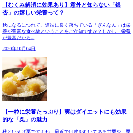
【むくみ解消に効果あり】意外と知らない「銀
杏」の嬉しい栄養って？
秋になるにつれて、道端に良く落ちている「ぎんなん」は栄
養が豊富な食べ物ということをご存知ですか？しかし、栄養
が豊富だから...
2020年10月04日
【一粒に栄養たっぷり】実はダイエットにも効果
的な「栗」の魅力
秋といえば栗ですよね。最近では皮をむいてある甘栗や、栗