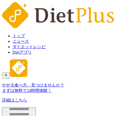
トップ
ニュース
ダイエットレシピ
Dietアプリ
やせる食べ方、見つけませんか？
まずは無料で24時間体験！
詳細はこちら