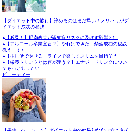
【ダイエット中の旅行】諦めるのはまだ早い！メリハリがダ
イエット成功の秘訣
【必見！】肥満改善が認知症リスクに及ぼす影響とは
【アルコール卒業宣言？】やればできた！禁酒成功の秘訣
教えます♪
【推し活でやせる】ライブで楽しくスリムを目指そう！
【栄養ドリンクとは何が違う？】エナジードリンクについ
てもっと知りたい！
ビューティー
【果物＝ヘルシー？】ダイエット中の効果的な食べ方＆タイ