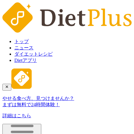
トップ
ニュース
ダイエットレシピ
Dietアプリ
やせる食べ方、見つけませんか？
まずは無料で24時間体験！
詳細はこちら