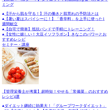
ミング
【汗から肌を守る！】汗の働きと肌荒れの予防法とは
【暑い夏はスパイシーに！】「香辛料」を上手に使った1
週間献立
【自宅で簡単】抵抗バンドで手軽にトレーニング！
【女性に嬉しい！大豆イソフラボン】きなこのパワーとお
すすめレシピ
セミナー・講座
【管理栄養士が考案】超時短！やせる「常備菜」のおすすめ
レシピ4選
ダイエット継続に効果大！「グループワークダイエット」