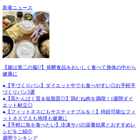
新着ニュース
【腸は第二の脳!?】発酵食品をおいしく食べて身体の中から
健康に
【手づくりパン】ダイエット中でも食べやすい◎お手軽手
づくりパン5選
【高たんぱく質＆低脂質◎】鶏むね肉を満喫！1週間ダイ
エット献立◎
【フィットネスにもサスティナブルを！】持続可能なフィ
ットネスで人も地球も健康に
【手軽に魚を食べたい】冷凍サバの栄養効果とおすすめレ
シピをご紹介
週間ランキング