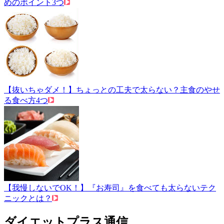
めのポイント3つ
【抜いちゃダメ！】ちょっとの工夫で太らない？主食のやせ
る食べ方4つ
【我慢しないでOK！】『お寿司』を食べても太らないテク
ニックとは？
ダイエットプラス通信