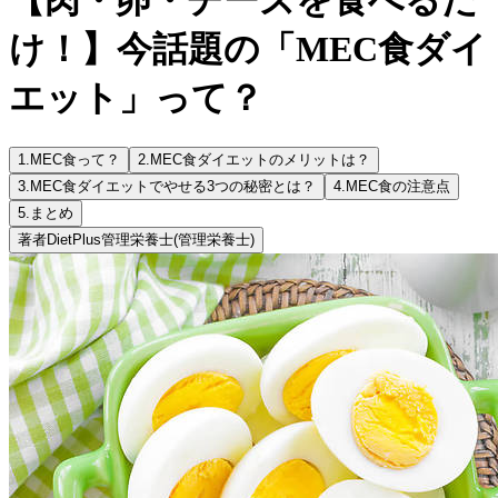
け！】今話題の「MEC食ダイ
エット」って？
1.
MEC食って？
2.
MEC食ダイエットのメリットは？
3.
MEC食ダイエットでやせる3つの秘密とは？
4.
MEC食の注意点
5.
まとめ
著者
DietPlus管理栄養士
(管理栄養士)