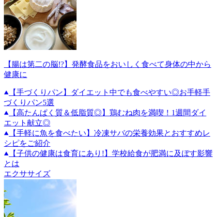
【腸は第二の脳!?】発酵食品をおいしく食べて身体の中から
健康に
【手づくりパン】ダイエット中でも食べやすい◎お手軽手
づくりパン5選
【高たんぱく質＆低脂質◎】鶏むね肉を満喫！1週間ダイ
エット献立◎
【手軽に魚を食べたい】冷凍サバの栄養効果とおすすめレ
シピをご紹介
【子供の健康は食育にあり!】学校給食が肥満に及ぼす影響
とは
エクササイズ