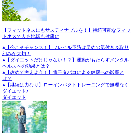
【フィットネスにもサスティナブルを！】持続可能なフィッ
トネスで人も地球も健康に
【今こそチャンス！】フレイル予防は早めの気付き＆取り
組みが大切！
【ダイエットだけじゃない！？】運動がもたらすメンタル
ヘルスへの効果とは？
【改めて考えよう！】電子タバコによる健康への影響と
は？
【継続は力なり】ローインパクトトレーニングで無理なく
ダイエット♪
ダイエット