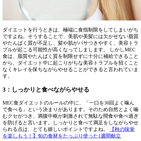
ダイエットを行うときは、極端に食指制限をしてしまいがち
ですよね。そうすることで、美肌や美髪には欠かせない脂質
やたんぱく質が不足し、髪や肌がパサつきやすく、美容トラ
ブルが起こる可能性が高くなってしまします。 しかしMEC
食は、脂質やたんぱく質を制限せずに十分に補給できること
から、ダイエット中に起こりがちな美容トラブルを招くこと
なくキレイを保ちながらやせることができると言われていま
す。
3：しっかりと食べながらやせる
MEC食ダイエットのルールの中に、「一口を30回よく噛ん
で食べる」という決まりがあります。そのため自然とよく噛
むクセがつき、満腹中枢が刺激されて無駄な間食や食べ過ぎ
を防げると言います。しっかりと食べて満足をしながらやせ
られる点は、とても嬉しいポイントですよね。
【秋の味覚
を楽しもう！】旬の食材をたっぷり使った1週間献立