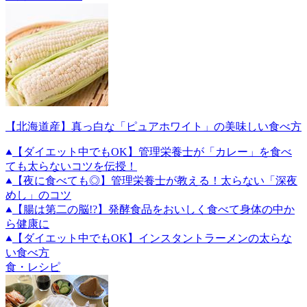
【北海道産】真っ白な「ピュアホワイト」の美味しい食べ方
【ダイエット中でもOK】管理栄養士が「カレー」を食べ
ても太らないコツを伝授！
【夜に食べても◎】管理栄養士が教える！太らない「深夜
めし」のコツ
【腸は第二の脳!?】発酵食品をおいしく食べて身体の中か
ら健康に
【ダイエット中でもOK】インスタントラーメンの太らな
い食べ方
食・レシピ