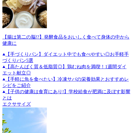
【腸は第二の脳!?】発酵食品をおいしく食べて身体の中から
健康に
【手づくりパン】ダイエット中でも食べやすい◎お手軽手
づくりパン5選
【高たんぱく質＆低脂質◎】鶏むね肉を満喫！1週間ダイ
エット献立◎
【手軽に魚を食べたい】冷凍サバの栄養効果とおすすめレ
シピをご紹介
【子供の健康は食育にあり!】学校給食が肥満に及ぼす影響
とは
エクササイズ