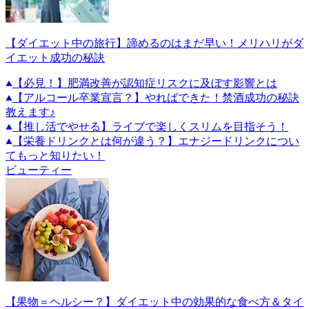
【ダイエット中の旅行】諦めるのはまだ早い！メリハリがダ
イエット成功の秘訣
【必見！】肥満改善が認知症リスクに及ぼす影響とは
【アルコール卒業宣言？】やればできた！禁酒成功の秘訣
教えます♪
【推し活でやせる】ライブで楽しくスリムを目指そう！
【栄養ドリンクとは何が違う？】エナジードリンクについ
てもっと知りたい！
ビューティー
【果物＝ヘルシー？】ダイエット中の効果的な食べ方＆タイ