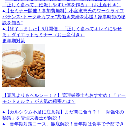
「正しく食べて、妊娠しやすい体を作る」（お土産付き）
【セミナー開催！参加費無料】小室淑恵氏のワークライフ
バランス･トーク＠カフェ”共働き夫婦を応援！家事時短の秘
訣を知る”
【終了しました】5月開催！「正しく食べてキレイにやせ
る」ダイエットセミナー（お土産付き）
更年期対策
【豆乳よりもヘルシー！？】管理栄養士もおすすめ！「アー
モンドミルク」が人気の秘密とは？
【カルシウム不足に注意報】まだ間に合う？！「骨強化の
秘策」を管理栄養士が解説！
「更年期対策コース」徹底解説！更年期は食事で予防でき