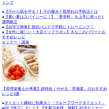
ミング
【汗から肌を守る！】汗の働きと肌荒れの予防法とは
【暑い夏はスパイシーに！】「香辛料」を上手に使った1
週間献立
【自宅で簡単】抵抗バンドで手軽にトレーニング！
【女性に嬉しい！大豆イソフラボン】きなこのパワーとお
すすめレシピ
セミナー・講座
【管理栄養士が考案】超時短！やせる「常備菜」のおすすめ
レシピ4選
ダイエット継続に効果大！「グループワークダイエット」
PR
【終了しました】【先着70名様：無料】妊活セミナー