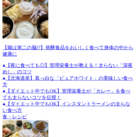
【腸は第二の脳!?】発酵食品をおいしく食べて身体の中から
健康に
【夜に食べても◎】管理栄養士が教える！太らない「深夜
めし」のコツ
【北海道産】真っ白な「ピュアホワイト」の美味しい食べ
方
【ダイエット中でもOK】管理栄養士が「カレー」を食べ
ても太らないコツを伝授！
【ダイエット中でもOK】インスタントラーメンの太らな
い食べ方
食・レシピ