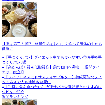
【腸は第二の脳!?】発酵食品をおいしく食べて身体の中から
健康に
【手づくりパン】ダイエット中でも食べやすい◎お手軽手
づくりパン5選
【高たんぱく質＆低脂質◎】鶏むね肉を満喫！1週間ダイ
エット献立◎
【フィットネスにもサスティナブルを！】持続可能なフィ
ットネスで人も地球も健康に
【手軽に魚を食べたい】冷凍サバの栄養効果とおすすめレ
シピをご紹介
週間ランキング