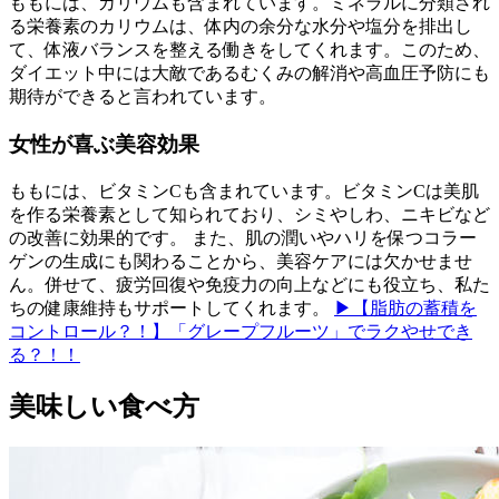
ももには、カリウムも含まれています。ミネラルに分類され
る栄養素のカリウムは、体内の余分な水分や塩分を排出し
て、体液バランスを整える働きをしてくれます。このため、
ダイエット中には大敵であるむくみの解消や高血圧予防にも
期待ができると言われています。
女性が喜ぶ美容効果
ももには、ビタミンCも含まれています。ビタミンCは美肌
を作る栄養素として知られており、シミやしわ、ニキビなど
の改善に効果的です。 また、肌の潤いやハリを保つコラー
ゲンの生成にも関わることから、美容ケアには欠かせませ
ん。併せて、疲労回復や免疫力の向上などにも役立ち、私た
ちの健康維持もサポートしてくれます。
▶【脂肪の蓄積を
コントロール？！】「グレープフルーツ」でラクやせでき
る？！！
美味しい食べ方