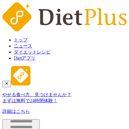
トップ
ニュース
ダイエットレシピ
Dietアプリ
やせる食べ方、見つけませんか？
まずは無料で24時間体験！
詳細はこちら