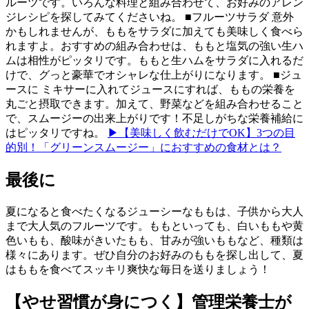
ルーツです。いろんな料理と組み合わせて、お好みのアレン
ジレシピを探してみてくださいね。 ■フルーツサラダ 意外
かもしれませんが、ももをサラダに加えても美味しく食べら
れますよ。おすすめの組み合わせは、ももと塩気の強い生ハ
ムは相性がピッタリです。ももと生ハムをサラダに入れるだ
けで、グっと豪華でオシャレな仕上がりになります。 ■ジュ
ースに ミキサーに入れてジュースにすれば、ももの栄養を
丸ごと摂取できます。加えて、野菜などを組み合わせること
で、スムージーの出来上がりです！不足しがちな栄養補給に
はピッタリですね。
▶【美味しく飲むだけでOK】3つの目
的別！「グリーンスムージー」におすすめの食材とは？
最後に
夏になると食べたくなるジューシーなももは、子供から大人
まで大人気のフルーツです。ももといっても、白いももや黄
色いもも、酸味がきいたもも、甘みが強いももなど、種類は
様々にあります。ぜひ自分のお好みのももを探し出して、夏
はももを食べてスッキリ爽快な毎日を送りましょう！
【やせ習慣が身につく】管理栄養士が