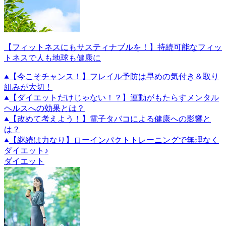
【フィットネスにもサスティナブルを！】持続可能なフィッ
トネスで人も地球も健康に
【今こそチャンス！】フレイル予防は早めの気付き＆取り
組みが大切！
【ダイエットだけじゃない！？】運動がもたらすメンタル
ヘルスへの効果とは？
【改めて考えよう！】電子タバコによる健康への影響と
は？
【継続は力なり】ローインパクトトレーニングで無理なく
ダイエット♪
ダイエット