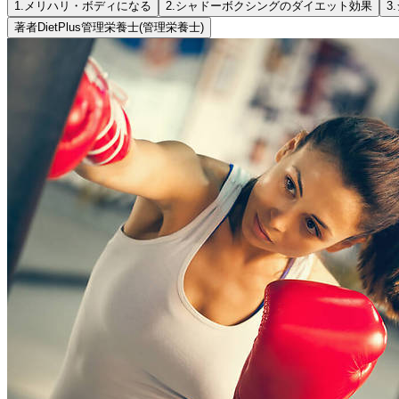
1.
メリハリ・ボディになる
2.
シャドーボクシングのダイエット効果
3.
著者
DietPlus管理栄養士
(管理栄養士)