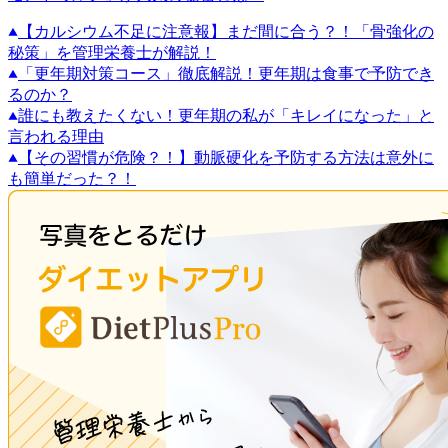
【カルシウム不足に注意報】まだ間に合う？！「骨強化の
秘策」を管理栄養士が解説！
「更年期対策コース」徹底解説！更年期は食事で予防でき
るのか？
誰にも教えたくない！更年期の私が「キレイになった」と
言われる理由
【その習慣が危険？！】動脈硬化を予防する方法は意外に
も簡単だった？！