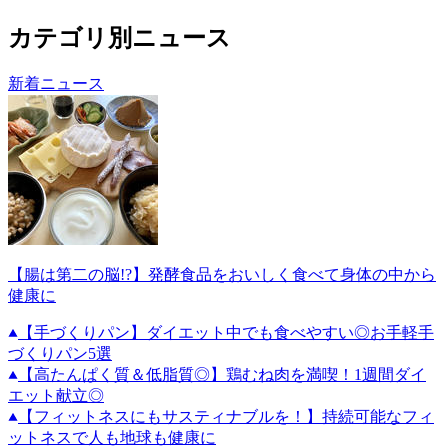
カテゴリ別ニュース
新着ニュース
【腸は第二の脳!?】発酵食品をおいしく食べて身体の中から
健康に
【手づくりパン】ダイエット中でも食べやすい◎お手軽手
づくりパン5選
【高たんぱく質＆低脂質◎】鶏むね肉を満喫！1週間ダイ
エット献立◎
【フィットネスにもサスティナブルを！】持続可能なフィ
ットネスで人も地球も健康に