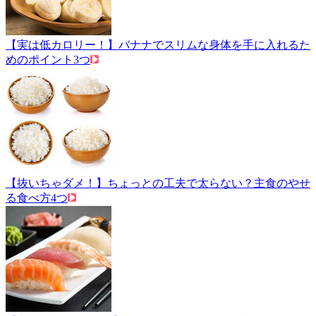
【実は低カロリー！】バナナでスリムな身体を手に入れるた
めのポイント3つ
【抜いちゃダメ！】ちょっとの工夫で太らない？主食のやせ
る食べ方4つ