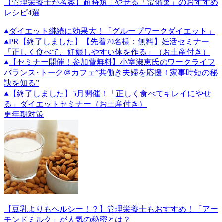
【管理栄養士が考案】超時短！やせる「常備菜」のおすすめ
レシピ4選
ダイエット継続に効果大！「グループワークダイエット」
PR
【終了しました】【先着70名様：無料】妊活セミナー
「正しく食べて、妊娠しやすい体を作る」（お土産付き）
【セミナー開催！参加費無料】小室淑恵氏のワークライフ
バランス･トーク＠カフェ”共働き夫婦を応援！家事時短の秘
訣を知る”
【終了しました】5月開催！「正しく食べてキレイにやせ
る」ダイエットセミナー（お土産付き）
更年期対策
【豆乳よりもヘルシー！？】管理栄養士もおすすめ！「アー
モンドミルク」が人気の秘密とは？