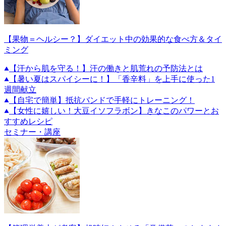
【果物＝ヘルシー？】ダイエット中の効果的な食べ方＆タイ
ミング
【汗から肌を守る！】汗の働きと肌荒れの予防法とは
【暑い夏はスパイシーに！】「香辛料」を上手に使った1
週間献立
【自宅で簡単】抵抗バンドで手軽にトレーニング！
【女性に嬉しい！大豆イソフラボン】きなこのパワーとお
すすめレシピ
セミナー・講座