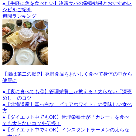
【手軽に魚を食べたい】冷凍サバの栄養効果とおすすめレ
シピをご紹介
週間ランキング
【腸は第二の脳!?】発酵食品をおいしく食べて身体の中から
健康に
【夜に食べても◎】管理栄養士が教える！太らない「深夜
めし」のコツ
【北海道産】真っ白な「ピュアホワイト」の美味しい食べ
方
【ダイエット中でもOK】管理栄養士が「カレー」を食べ
ても太らないコツを伝授！
【ダイエット中でもOK】インスタントラーメンの太らな