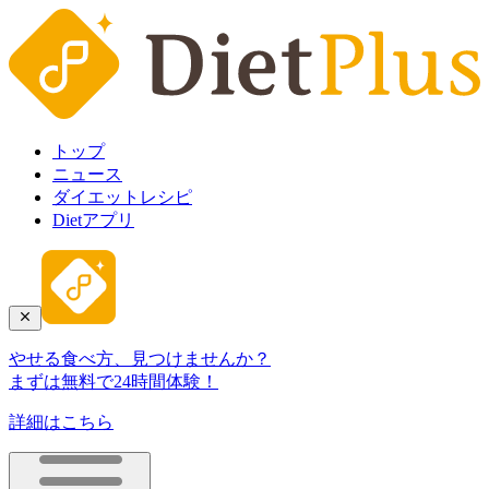
トップ
ニュース
ダイエットレシピ
Dietアプリ
やせる食べ方、見つけませんか？
まずは無料で24時間体験！
詳細はこちら