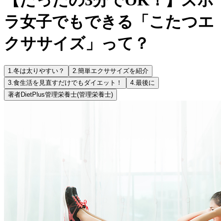
ラ女子でもできる「こたつエ
クササイズ」って？
1.
冬は太りやすい？
2.
簡単エクササイズを紹介
3.
食生活を見直すだけでもダイエット！
4.
最後に
著者
DietPlus管理栄養士
(管理栄養士)