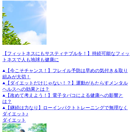
【フィットネスにもサスティナブルを！】持続可能なフィッ
トネスで人も地球も健康に
【今こそチャンス！】フレイル予防は早めの気付き＆取り
組みが大切！
【ダイエットだけじゃない！？】運動がもたらすメンタル
ヘルスへの効果とは？
【改めて考えよう！】電子タバコによる健康への影響と
は？
【継続は力なり】ローインパクトトレーニングで無理なく
ダイエット♪
ダイエット