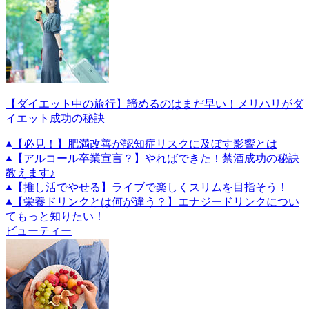
【ダイエット中の旅行】諦めるのはまだ早い！メリハリがダ
イエット成功の秘訣
【必見！】肥満改善が認知症リスクに及ぼす影響とは
【アルコール卒業宣言？】やればできた！禁酒成功の秘訣
教えます♪
【推し活でやせる】ライブで楽しくスリムを目指そう！
【栄養ドリンクとは何が違う？】エナジードリンクについ
てもっと知りたい！
ビューティー