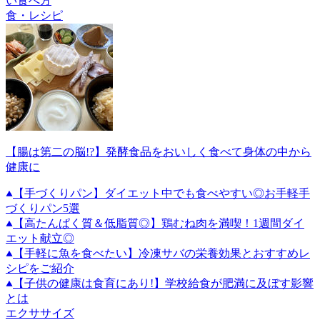
い食べ方
食・レシピ
【腸は第二の脳!?】発酵食品をおいしく食べて身体の中から
健康に
【手づくりパン】ダイエット中でも食べやすい◎お手軽手
づくりパン5選
【高たんぱく質＆低脂質◎】鶏むね肉を満喫！1週間ダイ
エット献立◎
【手軽に魚を食べたい】冷凍サバの栄養効果とおすすめレ
シピをご紹介
【子供の健康は食育にあり!】学校給食が肥満に及ぼす影響
とは
エクササイズ