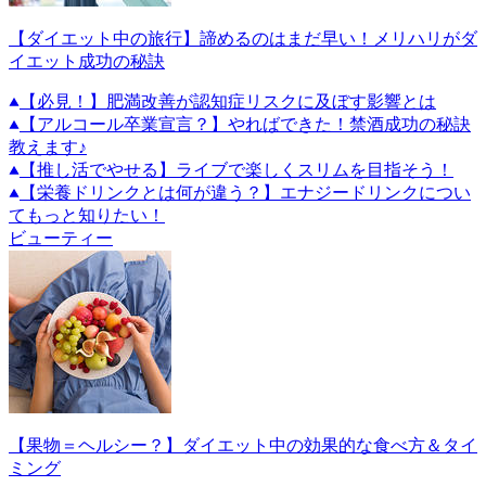
【ダイエット中の旅行】諦めるのはまだ早い！メリハリがダ
イエット成功の秘訣
【必見！】肥満改善が認知症リスクに及ぼす影響とは
【アルコール卒業宣言？】やればできた！禁酒成功の秘訣
教えます♪
【推し活でやせる】ライブで楽しくスリムを目指そう！
【栄養ドリンクとは何が違う？】エナジードリンクについ
てもっと知りたい！
ビューティー
【果物＝ヘルシー？】ダイエット中の効果的な食べ方＆タイ
ミング