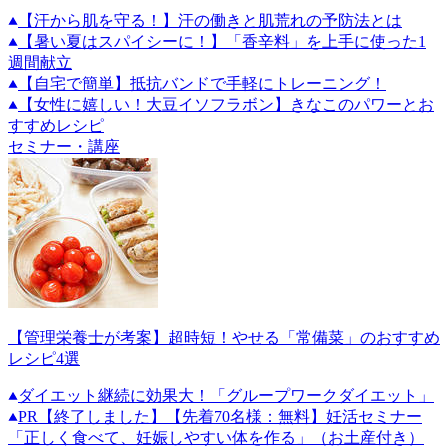
【汗から肌を守る！】汗の働きと肌荒れの予防法とは
【暑い夏はスパイシーに！】「香辛料」を上手に使った1
週間献立
【自宅で簡単】抵抗バンドで手軽にトレーニング！
【女性に嬉しい！大豆イソフラボン】きなこのパワーとお
すすめレシピ
セミナー・講座
【管理栄養士が考案】超時短！やせる「常備菜」のおすすめ
レシピ4選
ダイエット継続に効果大！「グループワークダイエット」
PR
【終了しました】【先着70名様：無料】妊活セミナー
「正しく食べて、妊娠しやすい体を作る」（お土産付き）