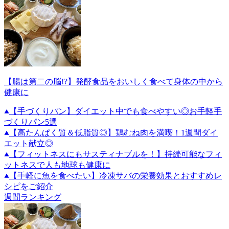
【腸は第二の脳!?】発酵食品をおいしく食べて身体の中から
健康に
【手づくりパン】ダイエット中でも食べやすい◎お手軽手
づくりパン5選
【高たんぱく質＆低脂質◎】鶏むね肉を満喫！1週間ダイ
エット献立◎
【フィットネスにもサスティナブルを！】持続可能なフィ
ットネスで人も地球も健康に
【手軽に魚を食べたい】冷凍サバの栄養効果とおすすめレ
シピをご紹介
週間ランキング