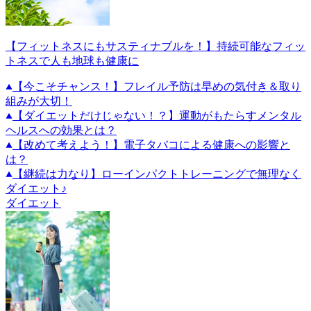
【フィットネスにもサスティナブルを！】持続可能なフィッ
トネスで人も地球も健康に
【今こそチャンス！】フレイル予防は早めの気付き＆取り
組みが大切！
【ダイエットだけじゃない！？】運動がもたらすメンタル
ヘルスへの効果とは？
【改めて考えよう！】電子タバコによる健康への影響と
は？
【継続は力なり】ローインパクトトレーニングで無理なく
ダイエット♪
ダイエット