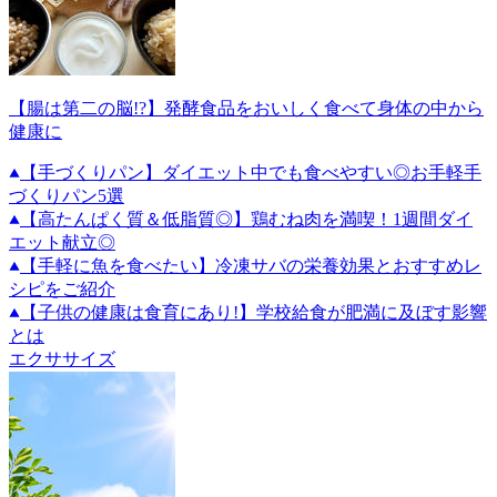
【腸は第二の脳!?】発酵食品をおいしく食べて身体の中から
健康に
【手づくりパン】ダイエット中でも食べやすい◎お手軽手
づくりパン5選
【高たんぱく質＆低脂質◎】鶏むね肉を満喫！1週間ダイ
エット献立◎
【手軽に魚を食べたい】冷凍サバの栄養効果とおすすめレ
シピをご紹介
【子供の健康は食育にあり!】学校給食が肥満に及ぼす影響
とは
エクササイズ