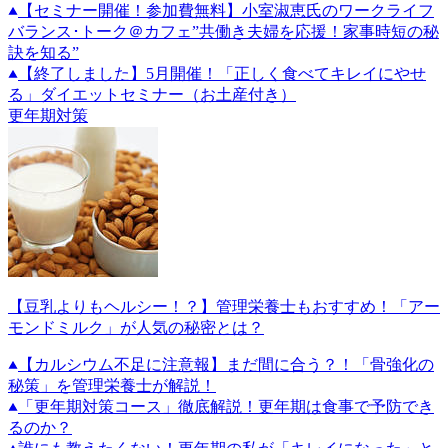
【セミナー開催！参加費無料】小室淑恵氏のワークライフ
バランス･トーク＠カフェ”共働き夫婦を応援！家事時短の秘
訣を知る”
【終了しました】5月開催！「正しく食べてキレイにやせ
る」ダイエットセミナー（お土産付き）
更年期対策
【豆乳よりもヘルシー！？】管理栄養士もおすすめ！「アー
モンドミルク」が人気の秘密とは？
【カルシウム不足に注意報】まだ間に合う？！「骨強化の
秘策」を管理栄養士が解説！
「更年期対策コース」徹底解説！更年期は食事で予防でき
るのか？