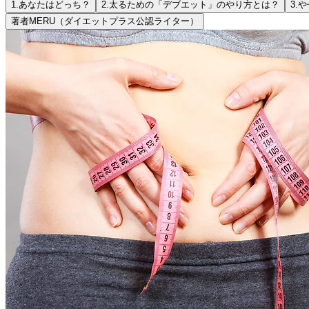
1.
あなたはどっち？
2.
太るための「デブエット」のやり方とは？
3.
や
著者
MERU（ダイエットプラス公認ライター）