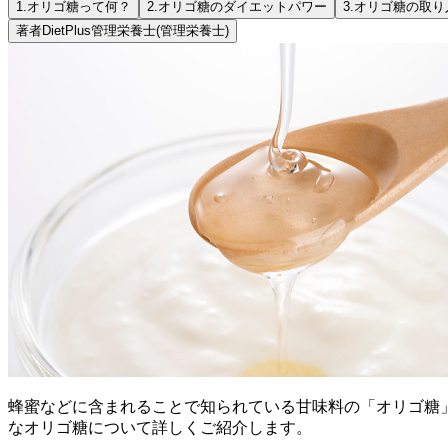
1.
オリゴ糖って何？
2.
オリゴ糖のダイエットパワー
3.
オリゴ糖の取り
著者
DietPlus管理栄養士
(管理栄養士)
蜂蜜などに含まれることで知られている甘味料の「オリゴ糖
なオリゴ糖について詳しくご紹介します。