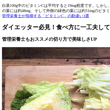
白菜100g中のビタミンCは平均すると19mg程度です。しか
の葉には約48mg、そして外側の緑色の葉には約51mgのビ
管理栄養士が指摘する「ビタミンC」の勘違い3選
ダイエッター必見！食べ方に一工夫し
管理栄養士もおススメの切り方で美味しさUP