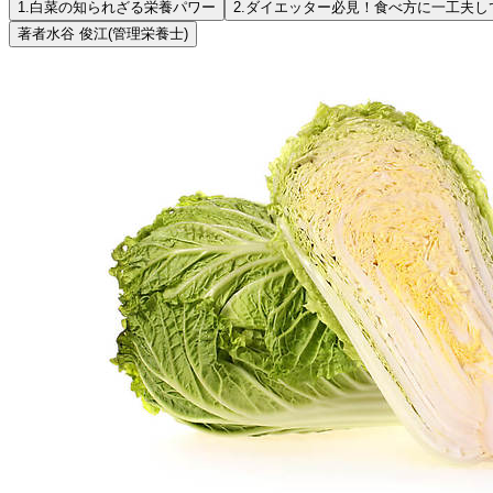
1.
白菜の知られざる栄養パワー
2.
ダイエッター必見！食べ方に一工夫し
著者
水谷 俊江
(管理栄養士)