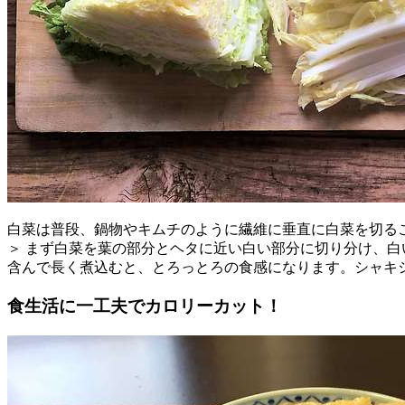
白菜は普段、鍋物やキムチのように繊維に垂直に白菜を切る
＞ まず白菜を葉の部分とヘタに近い白い部分に切り分け、白
含んで長く煮込むと、とろっとろの食感になります。シャキ
食生活に一工夫でカロリーカット！