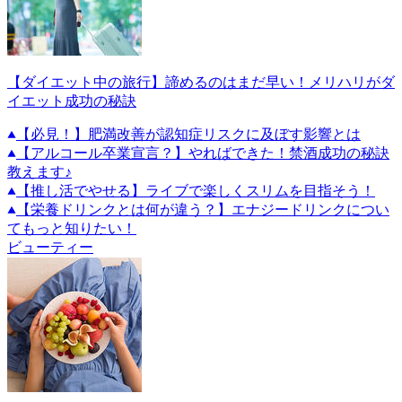
【ダイエット中の旅行】諦めるのはまだ早い！メリハリがダ
イエット成功の秘訣
【必見！】肥満改善が認知症リスクに及ぼす影響とは
【アルコール卒業宣言？】やればできた！禁酒成功の秘訣
教えます♪
【推し活でやせる】ライブで楽しくスリムを目指そう！
【栄養ドリンクとは何が違う？】エナジードリンクについ
てもっと知りたい！
ビューティー