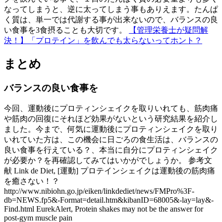
なってしまうと、逆に太ってしまう事もありえます。たんぱ
く質は、単一では代謝する事が出来ないので、バランスの良
い食事を3食摂ることも大切です。
【管理栄養士が疑問解
決！】「プロテイン」を飲んでも太らないってホント？
まとめ
バランスの良い食事を
今回、運動後にプロティンシェイクを取りいれても、筋肉痛
や筋肉の回復にそれほど効果がないという研究結果を紹介し
ました。今まで、何気に運動後にプロティンシェイクを取り
いれていた方は、この機会に日ごろの食生活は、バランスの
良い食事を行えている？、本当に自分にプロティンシェイク
が必要か？を再確認してみてはいかがでしょうか。 参考文
献 Link de Diet, [運動] プロテインシェイクは運動後の筋肉痛
を癒さない！？
http://www.nibiohn.go.jp/eiken/linkdediet/news/FMPro%3F-
db=NEWS.fp5&-Format=detail.htm&kibanID=68005&-lay=lay&-
Find.html EurekAlert, Protein shakes may not be the answer for
post-gym muscle pain