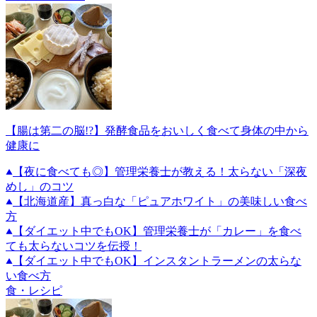
【腸は第二の脳!?】発酵食品をおいしく食べて身体の中から
健康に
【夜に食べても◎】管理栄養士が教える！太らない「深夜
めし」のコツ
【北海道産】真っ白な「ピュアホワイト」の美味しい食べ
方
【ダイエット中でもOK】管理栄養士が「カレー」を食べ
ても太らないコツを伝授！
【ダイエット中でもOK】インスタントラーメンの太らな
い食べ方
食・レシピ