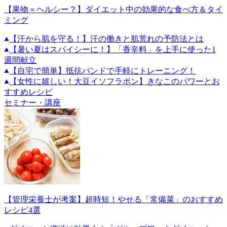
【果物＝ヘルシー？】ダイエット中の効果的な食べ方＆タイ
ミング
【汗から肌を守る！】汗の働きと肌荒れの予防法とは
【暑い夏はスパイシーに！】「香辛料」を上手に使った1
週間献立
【自宅で簡単】抵抗バンドで手軽にトレーニング！
【女性に嬉しい！大豆イソフラボン】きなこのパワーとお
すすめレシピ
セミナー・講座
【管理栄養士が考案】超時短！やせる「常備菜」のおすすめ
レシピ4選