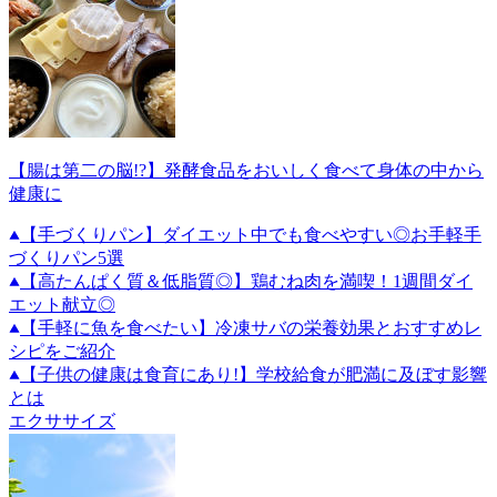
【腸は第二の脳!?】発酵食品をおいしく食べて身体の中から
健康に
【手づくりパン】ダイエット中でも食べやすい◎お手軽手
づくりパン5選
【高たんぱく質＆低脂質◎】鶏むね肉を満喫！1週間ダイ
エット献立◎
【手軽に魚を食べたい】冷凍サバの栄養効果とおすすめレ
シピをご紹介
【子供の健康は食育にあり!】学校給食が肥満に及ぼす影響
とは
エクササイズ