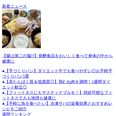
新着ニュース
【腸は第二の脳!?】発酵食品をおいしく食べて身体の中から
健康に
【手づくりパン】ダイエット中でも食べやすい◎お手軽手
づくりパン5選
【高たんぱく質＆低脂質◎】鶏むね肉を満喫！1週間ダイ
エット献立◎
【フィットネスにもサスティナブルを！】持続可能なフィ
ットネスで人も地球も健康に
【手軽に魚を食べたい】冷凍サバの栄養効果とおすすめレ
シピをご紹介
週間ランキング