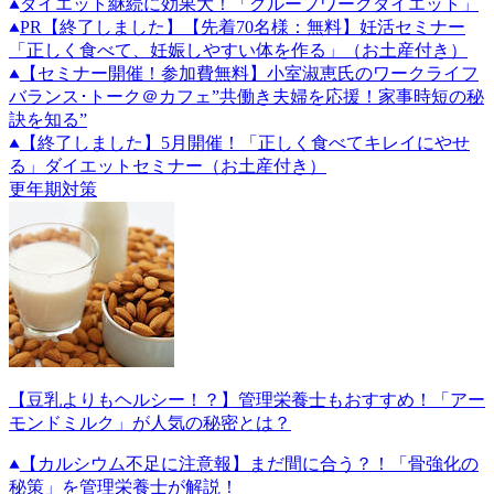
ダイエット継続に効果大！「グループワークダイエット」
PR
【終了しました】【先着70名様：無料】妊活セミナー
「正しく食べて、妊娠しやすい体を作る」（お土産付き）
【セミナー開催！参加費無料】小室淑恵氏のワークライフ
バランス･トーク＠カフェ”共働き夫婦を応援！家事時短の秘
訣を知る”
【終了しました】5月開催！「正しく食べてキレイにやせ
る」ダイエットセミナー（お土産付き）
更年期対策
【豆乳よりもヘルシー！？】管理栄養士もおすすめ！「アー
モンドミルク」が人気の秘密とは？
【カルシウム不足に注意報】まだ間に合う？！「骨強化の
秘策」を管理栄養士が解説！