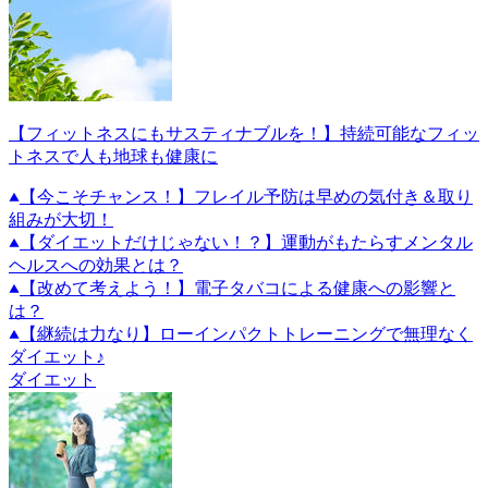
【フィットネスにもサスティナブルを！】持続可能なフィッ
トネスで人も地球も健康に
【今こそチャンス！】フレイル予防は早めの気付き＆取り
組みが大切！
【ダイエットだけじゃない！？】運動がもたらすメンタル
ヘルスへの効果とは？
【改めて考えよう！】電子タバコによる健康への影響と
は？
【継続は力なり】ローインパクトトレーニングで無理なく
ダイエット♪
ダイエット