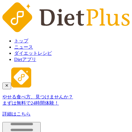
トップ
ニュース
ダイエットレシピ
Dietアプリ
やせる食べ方、見つけませんか？
まずは無料で24時間体験！
詳細はこちら