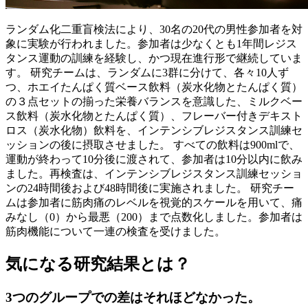
ランダム化二重盲検法により、30名の20代の男性参加者を対
象に実験が行われました。参加者は少なくとも1年間レジス
タンス運動の訓練を経験し、かつ現在進行形で継続していま
す。 研究チームは、ランダムに3群に分けて、各々10人ず
つ、ホエイたんぱく質ベース飲料（炭水化物とたんぱく質）
の３点セットの揃った栄養バランスを意識した、ミルクベー
ス飲料（炭水化物とたんぱく質）、フレーバー付きデキスト
ロス（炭水化物）飲料を、インテンシブレジスタンス訓練セ
ッションの後に摂取させました。 すべての飲料は900mlで、
運動が終わって10分後に渡されて、参加者は10分以内に飲み
ました。再検査は、インテンシブレジスタンス訓練セッショ
ンの24時間後および48時間後に実施されました。 研究チー
ムは参加者に筋肉痛のレベルを視覚的スケールを用いて、痛
みなし（0）から最悪（200）まで点数化しました。参加者は
筋肉機能について一連の検査を受けました。
気になる研究結果とは？
3つのグループでの差はそれほどなかった。