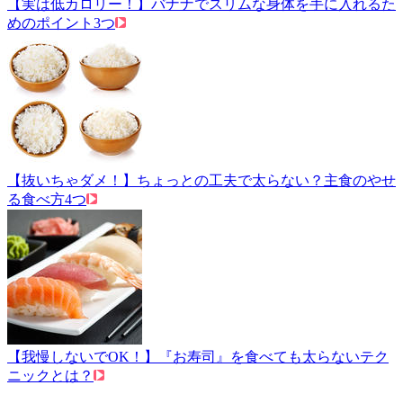
【実は低カロリー！】バナナでスリムな身体を手に入れるた
めのポイント3つ
【抜いちゃダメ！】ちょっとの工夫で太らない？主食のやせ
る食べ方4つ
【我慢しないでOK！】『お寿司』を食べても太らないテク
ニックとは？