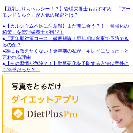
【豆乳よりもヘルシー！？】管理栄養士もおすすめ！「アー
モンドミルク」が人気の秘密とは？
【カルシウム不足に注意報】まだ間に合う？！「骨強化の
秘策」を管理栄養士が解説！
「更年期対策コース」徹底解説！更年期は食事で予防でき
るのか？
誰にも教えたくない！更年期の私が「キレイになった」と
言われる理由
【その習慣が危険？！】動脈硬化を予防する方法は意外に
も簡単だった？！