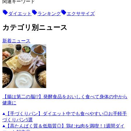
関連キーワード
ダイエット
ランキング
エクササイズ
カテゴリ別ニュース
新着ニュース
【腸は第二の脳!?】発酵食品をおいしく食べて身体の中から
健康に
【手づくりパン】ダイエット中でも食べやすい◎お手軽手
づくりパン5選
【高たんぱく質＆低脂質◎】鶏むね肉を満喫！1週間ダイ