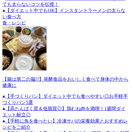
ても太らないコツを伝授！
【ダイエット中でもOK】インスタントラーメンの太らな
い食べ方
食・レシピ
【腸は第二の脳!?】発酵食品をおいしく食べて身体の中から
健康に
【手づくりパン】ダイエット中でも食べやすい◎お手軽手
づくりパン5選
【高たんぱく質＆低脂質◎】鶏むね肉を満喫！1週間ダイ
エット献立◎
【手軽に魚を食べたい】冷凍サバの栄養効果とおすすめレ
シピをご紹介