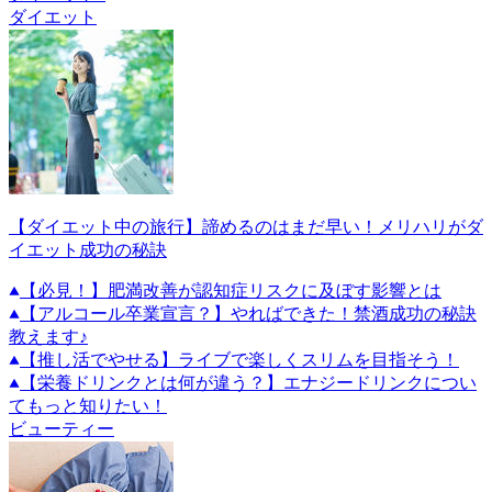
ダイエット
【ダイエット中の旅行】諦めるのはまだ早い！メリハリがダ
イエット成功の秘訣
【必見！】肥満改善が認知症リスクに及ぼす影響とは
【アルコール卒業宣言？】やればできた！禁酒成功の秘訣
教えます♪
【推し活でやせる】ライブで楽しくスリムを目指そう！
【栄養ドリンクとは何が違う？】エナジードリンクについ
てもっと知りたい！
ビューティー