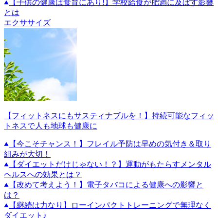
【子供の健康は食育にあり!】学校給食が肥満に及ぼす影響
とは
エクササイズ
【フィットネスにもサスティナブルを！】持続可能なフィッ
トネスで人も地球も健康に
【今こそチャンス！】フレイル予防は早めの気付き＆取り
組みが大切！
【ダイエットだけじゃない！？】運動がもたらすメンタル
ヘルスへの効果とは？
【改めて考えよう！】電子タバコによる健康への影響と
は？
【継続は力なり】ローインパクトトレーニングで無理なく
ダイエット♪