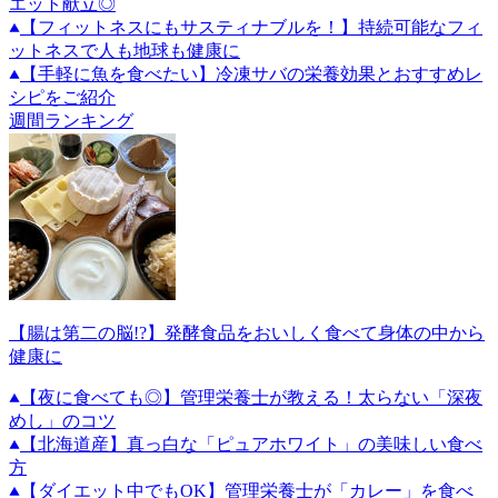
エット献立◎
【フィットネスにもサスティナブルを！】持続可能なフィ
ットネスで人も地球も健康に
【手軽に魚を食べたい】冷凍サバの栄養効果とおすすめレ
シピをご紹介
週間ランキング
【腸は第二の脳!?】発酵食品をおいしく食べて身体の中から
健康に
【夜に食べても◎】管理栄養士が教える！太らない「深夜
めし」のコツ
【北海道産】真っ白な「ピュアホワイト」の美味しい食べ
方
【ダイエット中でもOK】管理栄養士が「カレー」を食べ