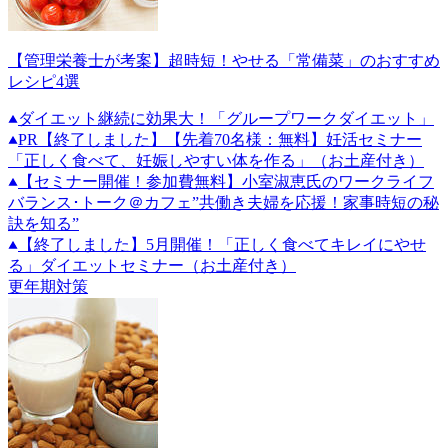
【管理栄養士が考案】超時短！やせる「常備菜」のおすすめ
レシピ4選
ダイエット継続に効果大！「グループワークダイエット」
PR
【終了しました】【先着70名様：無料】妊活セミナー
「正しく食べて、妊娠しやすい体を作る」（お土産付き）
【セミナー開催！参加費無料】小室淑恵氏のワークライフ
バランス･トーク＠カフェ”共働き夫婦を応援！家事時短の秘
訣を知る”
【終了しました】5月開催！「正しく食べてキレイにやせ
る」ダイエットセミナー（お土産付き）
更年期対策