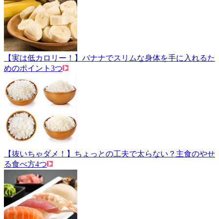
【実は低カロリー！】バナナでスリムな身体を手に入れるた
めのポイント3つ
【抜いちゃダメ！】ちょっとの工夫で太らない？主食のやせ
る食べ方4つ