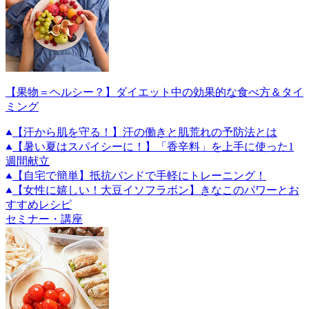
【果物＝ヘルシー？】ダイエット中の効果的な食べ方＆タイ
ミング
【汗から肌を守る！】汗の働きと肌荒れの予防法とは
【暑い夏はスパイシーに！】「香辛料」を上手に使った1
週間献立
【自宅で簡単】抵抗バンドで手軽にトレーニング！
【女性に嬉しい！大豆イソフラボン】きなこのパワーとお
すすめレシピ
セミナー・講座