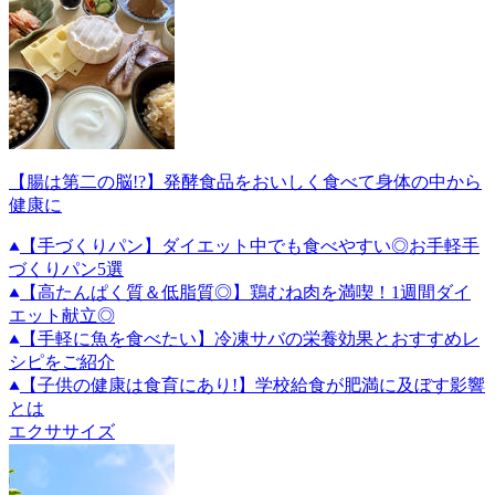
【腸は第二の脳!?】発酵食品をおいしく食べて身体の中から
健康に
【手づくりパン】ダイエット中でも食べやすい◎お手軽手
づくりパン5選
【高たんぱく質＆低脂質◎】鶏むね肉を満喫！1週間ダイ
エット献立◎
【手軽に魚を食べたい】冷凍サバの栄養効果とおすすめレ
シピをご紹介
【子供の健康は食育にあり!】学校給食が肥満に及ぼす影響
とは
エクササイズ