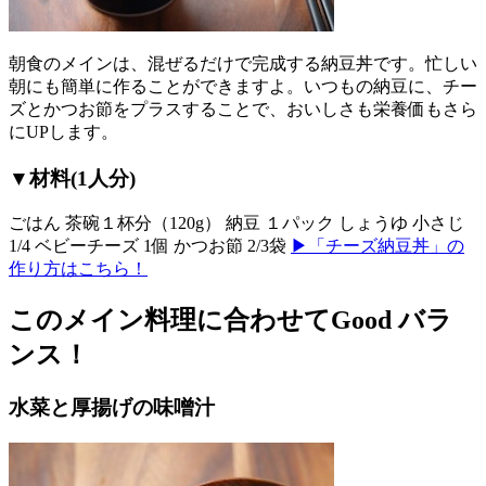
朝食のメインは、混ぜるだけで完成する納豆丼です。忙しい
朝にも簡単に作ることができますよ。いつもの納豆に、チー
ズとかつお節をプラスすることで、おいしさも栄養価もさら
にUPします。
▼材料(1人分)
ごはん 茶碗１杯分（120g） 納豆 １パック しょうゆ 小さじ
1/4 ベビーチーズ 1個 かつお節 2/3袋
▶「チーズ納豆丼」の
作り方はこちら！
このメイン料理に合わせてGood バラ
ンス！
水菜と厚揚げの味噌汁