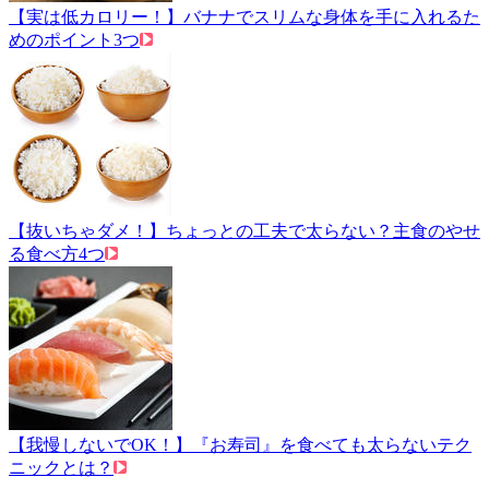
【実は低カロリー！】バナナでスリムな身体を手に入れるた
めのポイント3つ
【抜いちゃダメ！】ちょっとの工夫で太らない？主食のやせ
る食べ方4つ
【我慢しないでOK！】『お寿司』を食べても太らないテク
ニックとは？