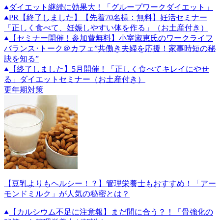
ダイエット継続に効果大！「グループワークダイエット」
PR
【終了しました】【先着70名様：無料】妊活セミナー
「正しく食べて、妊娠しやすい体を作る」（お土産付き）
【セミナー開催！参加費無料】小室淑恵氏のワークライフ
バランス･トーク＠カフェ”共働き夫婦を応援！家事時短の秘
訣を知る”
【終了しました】5月開催！「正しく食べてキレイにやせ
る」ダイエットセミナー（お土産付き）
更年期対策
【豆乳よりもヘルシー！？】管理栄養士もおすすめ！「アー
モンドミルク」が人気の秘密とは？
【カルシウム不足に注意報】まだ間に合う？！「骨強化の