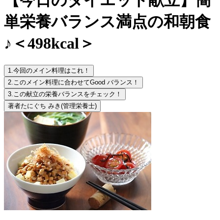
単栄養バランス満点の和朝食
♪＜498kcal＞
1.
今回のメイン料理はこれ！
2.
このメイン料理に合わせてGood バランス！
3.
この献立の栄養バランスをチェック！
著者
たにぐち みき
(管理栄養士)