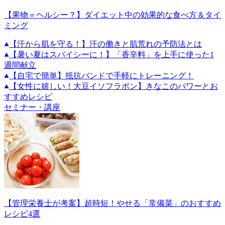
【果物＝ヘルシー？】ダイエット中の効果的な食べ方＆タイ
ミング
【汗から肌を守る！】汗の働きと肌荒れの予防法とは
【暑い夏はスパイシーに！】「香辛料」を上手に使った1
週間献立
【自宅で簡単】抵抗バンドで手軽にトレーニング！
【女性に嬉しい！大豆イソフラボン】きなこのパワーとお
すすめレシピ
セミナー・講座
【管理栄養士が考案】超時短！やせる「常備菜」のおすすめ
レシピ4選