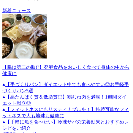
新着ニュース
【腸は第二の脳!?】発酵食品をおいしく食べて身体の中から
健康に
【手づくりパン】ダイエット中でも食べやすい◎お手軽手
づくりパン5選
【高たんぱく質＆低脂質◎】鶏むね肉を満喫！1週間ダイ
エット献立◎
【フィットネスにもサスティナブルを！】持続可能なフィ
ットネスで人も地球も健康に
【手軽に魚を食べたい】冷凍サバの栄養効果とおすすめレ
シピをご紹介