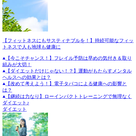
【フィットネスにもサスティナブルを！】持続可能なフィッ
トネスで人も地球も健康に
【今こそチャンス！】フレイル予防は早めの気付き＆取り
組みが大切！
【ダイエットだけじゃない！？】運動がもたらすメンタル
ヘルスへの効果とは？
【改めて考えよう！】電子タバコによる健康への影響と
は？
【継続は力なり】ローインパクトトレーニングで無理なく
ダイエット♪
ダイエット